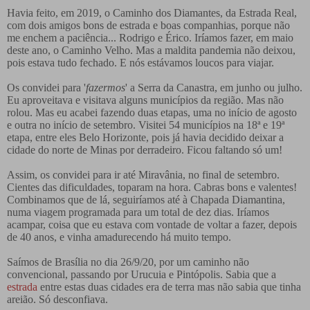
Havia feito, em 2019, o Caminho dos Diamantes, da Estrada Real,
com dois amigos bons de estrada e boas companhias, porque não
me enchem a paciência... Rodrigo e Érico. Iríamos fazer, em maio
deste ano, o Caminho Velho. Mas a maldita pandemia não deixou,
pois estava tudo fechado. E nós estávamos loucos para viajar.
Os convidei para '
fazermos
' a Serra da Canastra, em junho ou julho.
Eu aproveitava e visitava alguns municípios da região. Mas não
rolou. Mas eu acabei fazendo duas etapas, uma no início de agosto
e outra no início de setembro. Visitei 54 municípios na 18ª e 19ª
etapa, entre eles Belo Horizonte, pois já havia decidido deixar a
cidade do norte de Minas por derradeiro. Ficou faltando só um!
Assim, os convidei para ir até Miravânia, no final de setembro.
Cientes das dificuldades, toparam na hora. Cabras bons e valentes!
Combinamos que de lá, seguiríamos até à Chapada Diamantina,
numa viagem programada para um total de dez dias. Iríamos
acampar, coisa que eu estava com vontade de voltar a fazer, depois
de 40 anos, e vinha amadurecendo há muito tempo.
Saímos de Brasília no dia 26/9/20, por um caminho não
convencional, passando por Urucuia e Pintópolis. Sabia que a
estrada
entre estas duas cidades era de terra mas não sabia que tinha
areião. Só desconfiava.