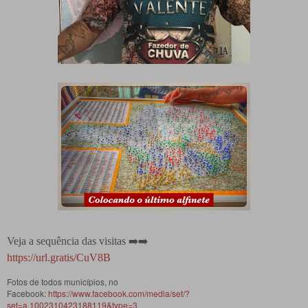
Veja a sequência das visitas ➡️➡️
https://url.gratis/CuV8B
Fotos de todos municípios, no
Facebook:
https://www.facebook.com/media/set/?
set=a.1002310423188119&type=3