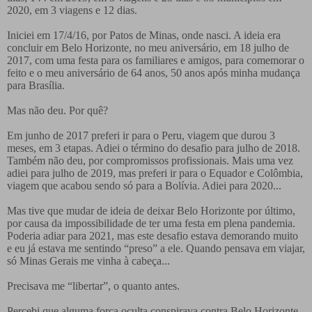
2020, em 3 viagens e 12 dias.
Iniciei em 17/4/16, por Patos de Minas, onde nasci. A ideia era
concluir em Belo Horizonte, no meu aniversário, em 18 julho de
2017, com
uma festa para os familiares e amigos, para
comemorar o
feito e o meu aniversário de 64 anos, 50 anos após minha mudança
para Brasília.
Mas não deu. Por quê?
Em junho de 2017 preferi ir para o Peru, viagem que durou 3
meses, em 3 etapas. Adiei o término do desafio para julho de 2018.
Também não deu, por compromissos profissionais. Mais uma vez
adiei para julho de 2019, mas preferi ir para o Equador e Colômbia,
viagem que acabou sendo só para a Bolívia. Adiei para 2020...
Mas tive que mudar de ideia de deixar Belo Horizonte por último,
por causa da impossibilidade de ter uma festa em plena pandemia.
Poderia adiar para 2021, mas este desafio estava demorando muito
e eu já estava me sentindo “preso” a ele. Quando pensava em viajar,
só Minas Gerais me vinha à cabeça...
Precisava me “libertar”, o quanto antes.
Percebi que alguma força oculta conspirava contra Belo Horizonte