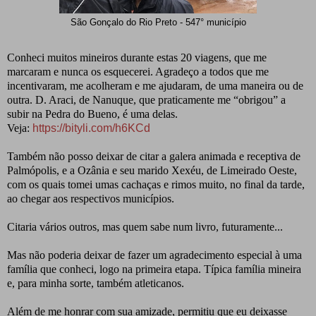
São Gonçalo do Rio Preto - 547° município
Conheci muitos mineiros durante estas 20 viagens, que me
marcaram e nunca os esquecerei. Agradeço a todos que me
incentivaram, me acolheram e me ajudaram, de uma maneira ou de
outra. D. Araci, de Nanuque, que praticamente me “obrigou” a
subir na Pedra do Bueno, é uma delas.
Veja:
https://bityli.com/h6KCd
Também não posso deixar de citar a galera animada e receptiva de
Palmópolis, e a Ozânia e seu marido Xexéu, de Limeirado Oeste,
com os quais tomei umas cachaças e rimos muito, no final da tarde,
ao chegar aos respectivos municípios.
Citaria vários outros, mas quem sabe num livro, futuramente...
Mas não poderia deixar de fazer um agradecimento especial à uma
família que conheci, logo na primeira etapa. Típica família mineira
e, para minha sorte, também atleticanos.
Além de me honrar com sua amizade, permitiu que eu deixasse