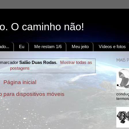
to. O caminho não!
do...
Eu
Me restam 1/6
Meu jeito
Vídeos e fotos
MAIS 
 marcador
Salão Duas Rodas
.
Mostrar todas as
postagens
Página inicial
o para dispositivos móveis
conduç
termos: