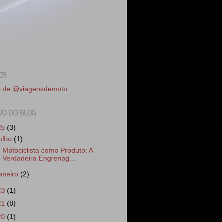
ER
s de @viagensdemoto
VO DO BLOG
25
(3)
julho
(1)
 Motociclista como Produto: A
Verdadeira Engrenag...
janeiro
(2)
23
(1)
21
(8)
20
(1)