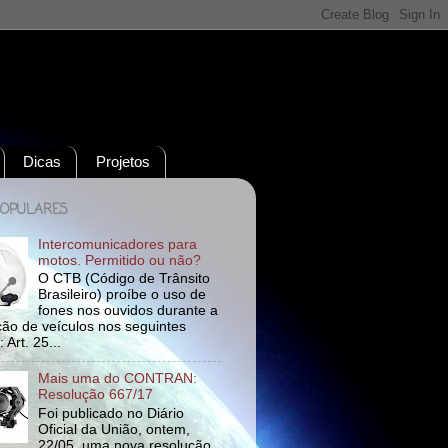
Dicas
Projetos
POPULARES
Intercomunicadores para
motos. Permitido ou não?
O CTB (Código de Trânsito
Brasileiro) proíbe o uso de
fones nos ouvidos durante a
ão de veículos nos seguintes
 Art. 25...
Mais uma do CONTRAN:
Resolução 667/17
Foi publicado no Diário
Oficial da União, ontem,
22/05, uma nova resolução