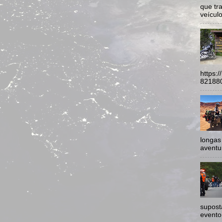
que tr
veículo
https:
821880
longas
aventur
supost
evento