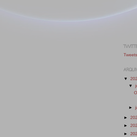
TWITT
Tweet
ARQUI
▼
20
▼
O
►
►
20
►
20
►
20