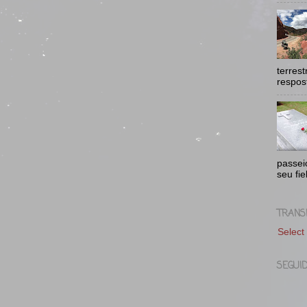
terres
respost
passei
seu fie
TRANS
Select
SEGUI