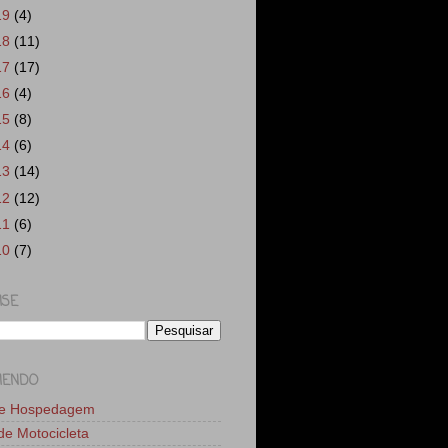
19
(4)
18
(11)
17
(17)
16
(4)
15
(8)
14
(6)
13
(14)
12
(12)
11
(6)
10
(7)
ISE
MENDO
de Hospedagem
 de Motocicleta