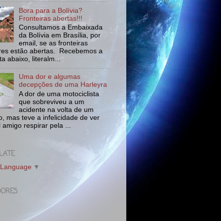
Bora para a Bolívia?
Fronteiras abertas!!!
Consultamos a Embaixada
da Bolívia em Brasília, por
email, se as fronteiras
tres estão abertas. Recebemos a
a abaixo, literalm...
Uma dor e algumas
decepções de uma Harleyra
A dor de uma motociclista
que sobreviveu a um
acidente na volta de um
o, mas teve a infelicidade de ver
l amigo respirar pela ...
LATE
 Language
▼
DORES