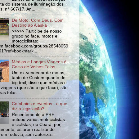
ata do sistema de iluminação dos
s, n° 667/17. An...
De Moto, Com Deus, Com
Destino ao Alaska
>>>>> Participe de nosso
grupo no face, motos e
motociclistas:
//m.facebook.com/groups/28548059
1?ref=bookmark ...
Médias e Longas Viagens é
Coisa de Velhos Tolos...
Um ex-vendedor de motos,
tanto de Custom quanto de
big trail, disse que médias e
 viagens (que são o que faço), são
as tolas. ...
Comboios e eventos - o que
diz a legislação?
Recentemente a PRF
autuou vários motociclistas
e ciclistas, no Ceará, por,
amente, estarem realizando
 em rodovia, sem autoriza...