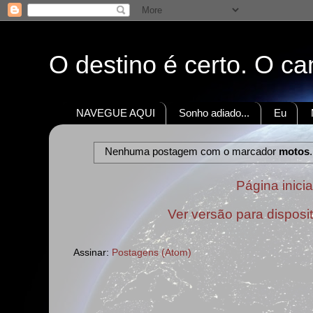
O destino é certo. O c
NAVEGUE AQUI
Sonho adiado...
Eu
Nenhuma postagem com o marcador
motos
Página inicia
Ver versão para disposi
Assinar:
Postagens (Atom)