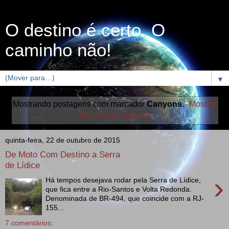
O destino é certo. O
caminho não!
▼
Mostrando postagens com marcador
Canyons
.
Mostrar
todas as postagens
quinta-feira, 22 de outubro de 2015
De Moto Com Destino a Serra
de Lídice
›
Há tempos desejava rodar pela Serra de Lídice,
que fica entre a Rio-Santos e Volta Redonda.
Denominada de BR-494, que coincide com a RJ-
155...
7 comentários: