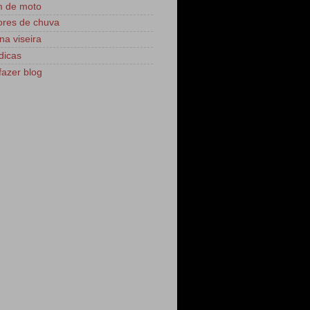
m de moto
res de chuva
na viseira
dicas
azer blog