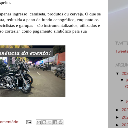
speito.
 apenas ingresso, camiseta, produtos ou cerveja. O que se
ista, reduzida a pano de fundo cenográfico, enquanto os
ciclistas e garupas - são instrumentalizados, utilizados e
so cortesia” como pagamento simbólico pela sua
TWITT
Tweet
ARQUI
▼
20
▼
O
►
►
20
►
20
omentário:
►
20