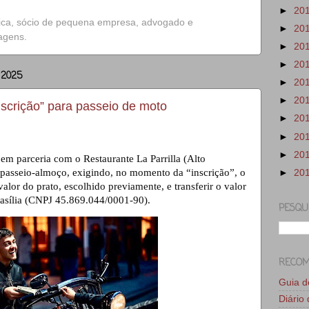
►
20
ica, sócio de pequena empresa, advogado e
►
20
iagens.
►
20
►
20
 2025
►
20
►
20
scrição” para passeio de moto
►
20
►
20
►
20
 parceria com o Restaurante La Parrilla (Alto 
asseio-almoço, exigindo, no momento da “inscrição”, o 
►
20
or do prato, escolhido previamente, e transferir o valor 
sília (CNPJ 45.869.044/0001-90).
PESQU
RECO
Guia 
Diário