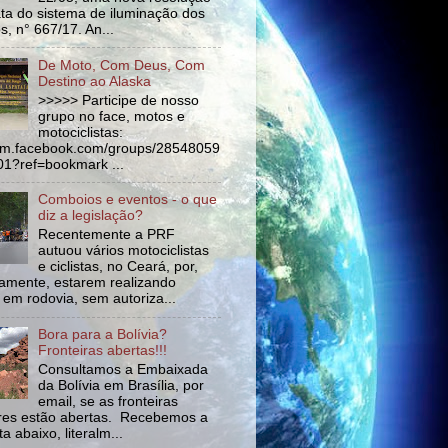
ata do sistema de iluminação dos
s, n° 667/17. An...
De Moto, Com Deus, Com
Destino ao Alaska
>>>>> Participe de nosso
grupo no face, motos e
motociclistas:
//m.facebook.com/groups/28548059
1?ref=bookmark ...
Comboios e eventos - o que
diz a legislação?
Recentemente a PRF
autuou vários motociclistas
e ciclistas, no Ceará, por,
amente, estarem realizando
 em rodovia, sem autoriza...
Bora para a Bolívia?
Fronteiras abertas!!!
Consultamos a Embaixada
da Bolívia em Brasília, por
email, se as fronteiras
tres estão abertas. Recebemos a
a abaixo, literalm...