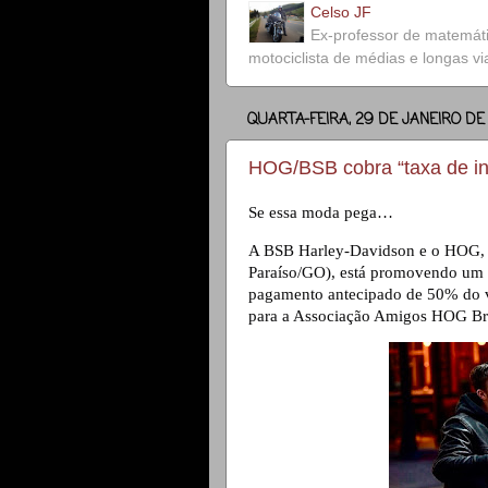
Celso JF
Ex-professor de matemát
motociclista de médias e longas v
QUARTA-FEIRA, 29 DE JANEIRO DE
HOG/BSB cobra “taxa de in
Se essa moda pega… 
A BSB Harley-Davidson e o HOG, em
Paraíso/GO), está promovendo um p
pagamento antecipado de 50% do val
para a Associação Amigos HOG Bra