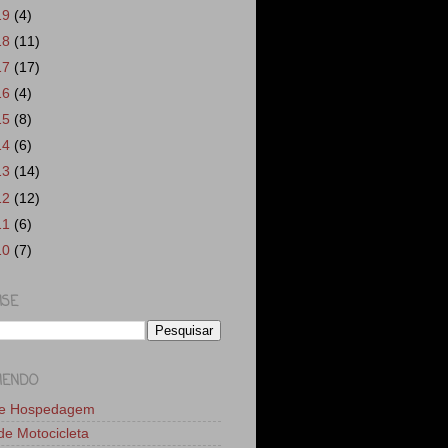
19
(4)
18
(11)
17
(17)
16
(4)
15
(8)
14
(6)
13
(14)
12
(12)
11
(6)
10
(7)
ISE
MENDO
de Hospedagem
 de Motocicleta