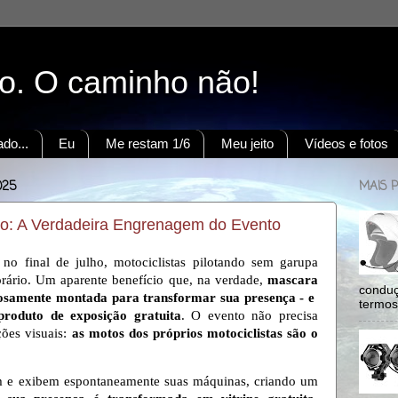
to. O caminho não!
do...
Eu
Me restam 1/6
Meu jeito
Vídeos e fotos
025
MAIS 
to: A Verdadeira Engrenagem do Evento
 no final de julho, motociclistas pilotando sem garupa
rário
. U
m aparente benefício que, na verdade,
mascara
conduç
samente montada para transformar sua presença - e
termos:
roduto de exposição gratuita
. O evento não precisa
ções visuais:
as motos dos próprios motociclistas são o
am e exibem espontaneamente suas máquinas, criando um