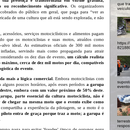
o,
sua presença é transformada em vitrine gratuita,
que tr
o ou reconhecimento significativo
. Os organizadores
veículo
 cobrados do público em geral, que paga para
“ver as
icada de uma cultura que ali está sendo explorada, e não
, acessórios, serviços motociclísticos e alimentos pagam
do que os motociclistas e suas motos, atraídos como
https:
-alvo ideal. As estimativas oficiais de 300 mil motos
821880
infladas, servindo mais como propaganda para atrair
considerando os dez dias de evento,
um cálculo realista
máximo, cerca de dez mil motos por dia, compatíveis
gística do evento
.
da mais a lógica comercial
. Embora motociclistas com
supost
m alguns poucos horários, após esses períodos
a garupa
evento
edestre, embora com um valor próximo de 50% deste
.
garupa, parte essencial da cultura motociclista, não é
ar de chegar na mesma moto que o evento exibe como
 compartilha a experiência da pilotagem, se a moto é o
 piloto entra de
graça porque traz a moto; a garupa é
.
terres
respost
rupa paga para evitar 'fraudes' (
troca de garupas para