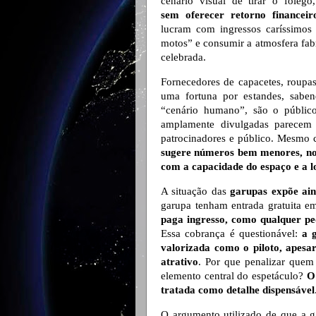
cenário visual de tirar o fôleg
sem
oferecer retorno financeir
lucram com ingressos caríssimos
motos” e consumir a atmosfera fabr
celebrada.
Fornecedores de capacetes, roupas
uma fortuna por estandes, saben
“cenário humano”, são o público
amplamente divulgadas parecem 
patrocinadores e público. Mesmo 
sugere números bem menores, no 
com a capacidade do espaço e a lo
A situação das
garupas expõe ain
garupa tenham entrada gratuita e
paga ingresso, como qualquer p
Essa cobrança é questionável:
a 
valorizada como o piloto, apes
atrativo
. Por que penalizar quem
elemento central do espetáculo?
O
tratada como detalhe dispensável
O argumento utilizado de que a ga