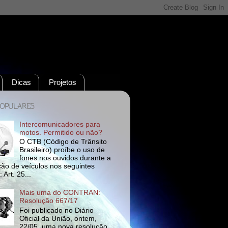
Dicas
Projetos
POPULARES
Intercomunicadores para
motos. Permitido ou não?
O CTB (Código de Trânsito
Brasileiro) proíbe o uso de
fones nos ouvidos durante a
ão de veículos nos seguintes
 Art. 25...
Mais uma do CONTRAN:
Resolução 667/17
Foi publicado no Diário
Oficial da União, ontem,
22/05, uma nova resolução