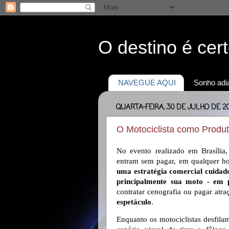
O destino é cer
NAVEGUE AQUI
Sonho adia
QUARTA-FEIRA, 30 DE JULHO DE 2
O Motociclista como Produ
No evento realizado em Brasília,
entram sem pagar, em qualquer ho
uma estratégia comercial
cuidado
principalmente sua moto - em p
contratar cenografia ou pagar atra
espetáculo
.
Enquanto os motociclistas desfil