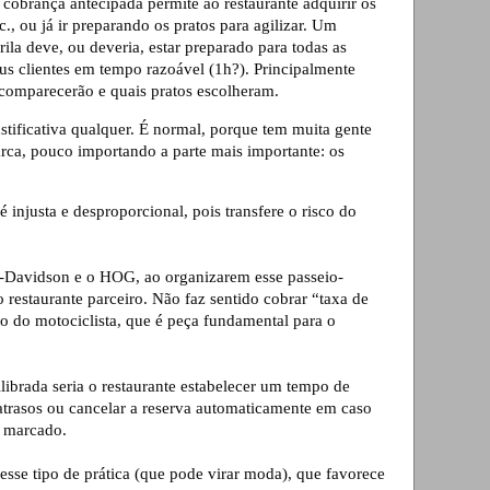
a cobrança antecipada permite ao restaurante adquirir os 
c., ou já ir preparando os pratos para agilizar
. Um 
ila deve, ou deveria, estar preparado para todas as 
eus clientes em tempo razoável (1h?). Principalmente 
comparecerão e quais pratos escolheram.
stificativa qualquer. É normal, porque tem muita gente 
rca, pouco importando a parte mais importante: os 
é injusta e desproporcional, pois transfere o risco do 
y-Davidson e o HOG, ao organizarem esse passeio-
estaurante parceiro. Não faz sentido cobrar “taxa de 
 do motociclista, que é peça fundamental para o 
ibrada seria o restaurante estabelecer um tempo de 
 atrasos ou cancelar a reserva automaticamente em caso 
 marcado.
 esse tipo de prática (que pode virar moda
), que favorece 