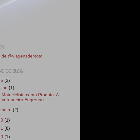
ER
s de @viagensdemoto
VO DO BLOG
25
(3)
julho
(1)
 Motociclista como Produto: A
Verdadeira Engrenag...
janeiro
(2)
23
(1)
21
(8)
20
(1)