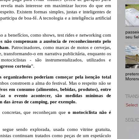
, revela mais interesse em maximizar lucros do que em
espeito. Existem formas simples, justas e inteligentes de
rticipa de boa-fé. A tecnologia e a inteligência artificial
passei
so a benefícios, como shows, test rides e networking com
seu fie
vos não compensam a ausência de reconhecimento pelo
nham
. Patrocinadores, como marcas de motos e cervejas,
e, transformando-o em narrativa publicitária, enquanto os
motociclistas - são instrumentalizados, utilizados e
ngresso cortesia
”.
pretens
s organizadores poderiam começar pela isenção total
Moreno
bos constroem a alma do festival. Mas o respeito não se
ivos em consumo (alimentos, bebidas, produtos), entre
faz o evento acontecer, são medidas mínimas de
TRANS
m das áreas de camping, por exemplo.
Select
s concretas, que reconheçam que
o motociclista não é
SEGUI
s segue sendo explorada, usada como vitrine gratuita,
onistas continuam tratados como peças de um espetáculo