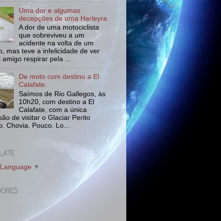
Uma dor e algumas
decepções de uma Harleyra
A dor de uma motociclista
que sobreviveu a um
acidente na volta de um
o, mas teve a infelicidade de ver
l amigo respirar pela ...
De moto com destino a El
Calafate.
Saímos de Rio Gallegos, às
10h20, com destino a El
Calafate, com a única
ão de visitar o Glaciar Perito
. Chovia. Pouco. Lo...
LATE
 Language
▼
DORES