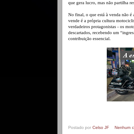
que gera lucro, mas não partilha re
No final, o que está à venda não é
vende é a própria cultura motocicl
verdadeiros protagonistas - os moto
descartados, recebendo um “ingres
contribuição essencial.
Postado por
Celso JF
Nenhum c