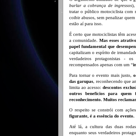
burlar a cobrança de ingressos
)
tratar o público motociclista com r
coibir abusos, sem penalizar quem pa
estão aí para isso.
É certo que motociclistas têm aces
a comunidade.
Mas esses atrati
papel fundamental que desempe
capitalizam o espírito de irmandad
verdadeiros protagonistas - os 
recompensados apenas com um “
i
Para tornar o evento mais justo,
o
das garupas
, reconhecendo que am
limita ao acesso:
descontos exclus
outros benefícios para quem 
reconhecimento. M
uitos reclama
O respeito se constrói com açõe
figurante, é a essência do evento.
Até lá, a cultura das duas roda
enquanto seus verdadeiros protag