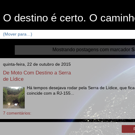
O destino é certo. O caminh
Mostrando postagens com marcador
S
quinta-feira, 22 de outubro de 2015
De Moto Com Destino a Serra
de Lídice
Há tempos desejava rodar pela Serra de Lídice, que fi
coincide com a RJ-155...
7 comentários: