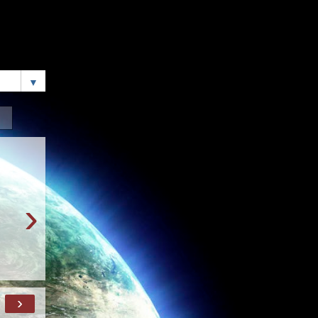
▼
›
›