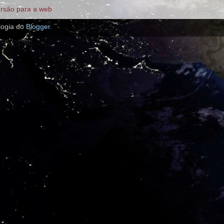
ersão para a web
logia do
Blogger
.