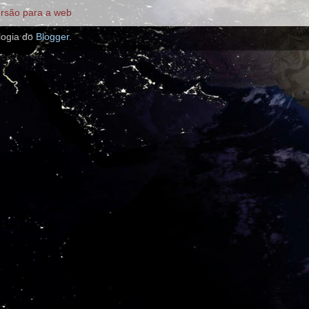
ersão para a web
logia do
Blogger
.