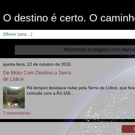
O destino é certo. O caminh
Mostrando postagens com marc
quinta-feira, 22 de outubro de 2015
De Moto Com Destino a Serra
de Lídice
Há tempos desejava rodar pela Serra de Lídice, que fi
coincide com a RJ-155...
7 comentários: