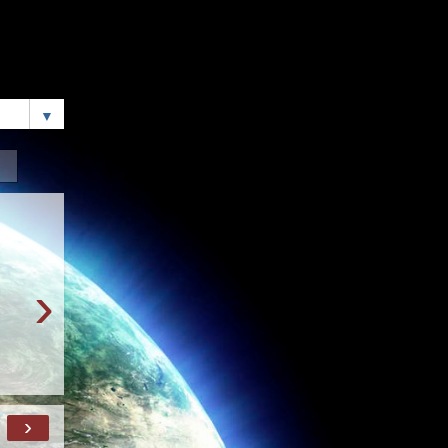
▼
›
›