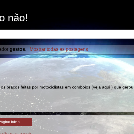
o não!
ador
gestos
.
Mostrar todas as postagens
os braços feitas por motociclistas em comboios (veja aqui ) que gerou
Página inicial
ersão para a web