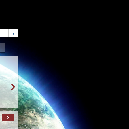
▼
›
›