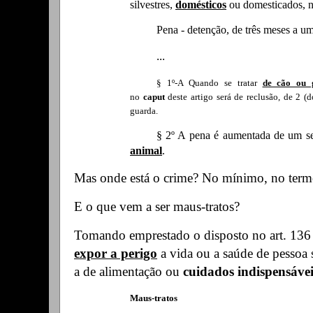
silvestres,
domésticos
ou domesticados, n
Pena - detenção, de três meses a um
...
§ 1º-A Quando se tratar
de cão ou 
no
caput
deste artigo será de reclusão, de 2 (d
guarda.
§ 2º A pena é aumentada de um s
animal
.
Mas onde está o crime? No mínimo, no ter
E o
que vem a ser maus-tratos?
Tomando emprestado o disposto no art. 136 
expor a perigo
a vida ou a saúde de pessoa 
a de alimentação ou
cuidados indispensávei
Maus-tratos