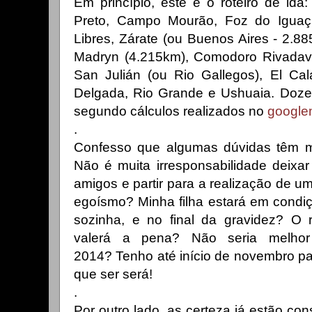
Em princípio, este é o roteiro de ida
Preto, Campo Mourão, Foz do Iguaç
Libres, Zárate (ou Buenos Aires - 2.8
Madryn (4.215km), Comodoro Rivadavia
San Julián (ou Rio Gallegos), El Cal
Delgada, Rio Grande e Ushuaia. Doze 
segundo cálculos realizados no
googl
.
Confesso que algumas dúvidas têm me
Não é muita irresponsabilidade deixar
amigos e partir para a realização de 
egoísmo? Minha filha estará em condi
sozinha, e no final da gravidez? O r
valerá a pena? Não seria melhor
2014?
Tenho até início de novembro para
que ser será!
.
Por outro lado, as certeza já estão c