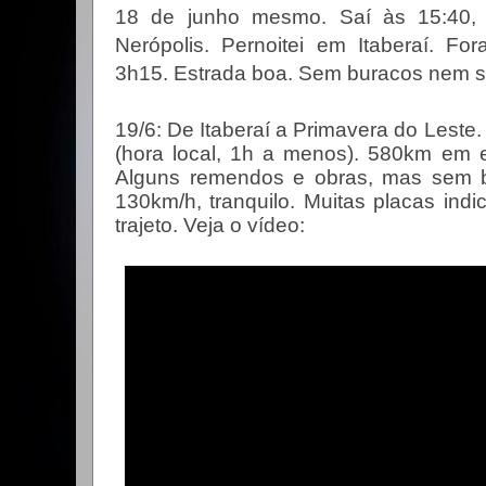
18 de junho mesmo. Saí às 15:40, 
Nerópolis. Pernoitei em Itaberaí. F
3h15. Estrada boa. Sem buracos nem 
19/6: De Itaberaí a Primavera do Leste.
(hora local, 1h a menos). 580km em e
Alguns remendos e obras, mas sem b
130km/h, tranquilo. Muitas placas ind
trajeto. Veja o vídeo: