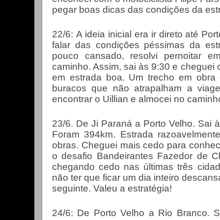
pegar boas dicas das condições da estra
22/6:
A ideia inicial era ir direto até Po
falar das condições péssimas da es
pouco cansado, resolvi pernoitar 
caminho. Assim, sai às 9:30 e cheguei
em estrada boa. Um trecho em obra
buracos que não atrapalham a viag
encontrar o Uillian e almocei no caminh
23/6. De Ji Paraná a Porto Velho. Sai 
Foram 394km. Estrada razoavelment
obras. Cheguei mais cedo para conhecer
o desafio Bandeirantes Fazedor de C
chegando cedo nas últimas três cidad
não ter que ficar um dia inteiro descan
seguinte. Valeu a estratégia!
24/6: De Porto Velho a Rio Branco. S