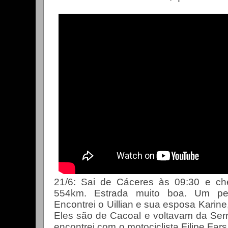
21/6: Sai de Cáceres às 09:30 e ch
554km. Estrada muito boa. Um pe
Encontrei o Uillian e sua esposa Karine
Eles são de Cacoal e voltavam da Serr
encontrei com o motociclista Filipe Fars