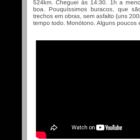
524km. Cheguei às 14:30. 1h a meno
boa. Pouquíssimos buracos, que são
trechos em obras, sem asfalto (uns 20
tempo todo. Monótono. Alguns poucos e 