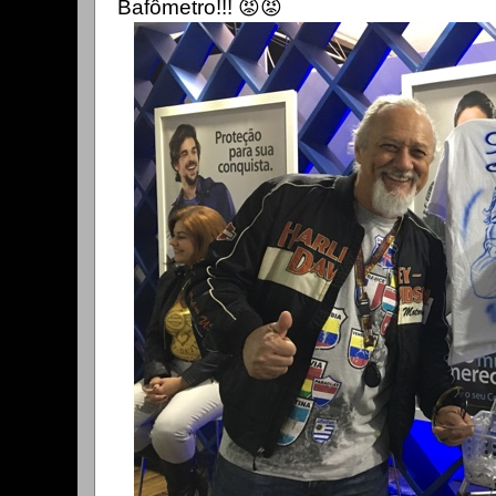
Bafômetro!!! 😡😡