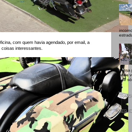
incomo
estrad
ficina, com quem havia agendado, por email, a
 coisas interessantes.
dessa p
onde v
que só
TRANS
SEGUI