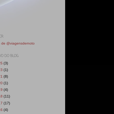
ER
s de @viagensdemoto
VO DO BLOG
25
(3)
23
(1)
21
(8)
20
(1)
19
(4)
18
(11)
17
(17)
16
(4)