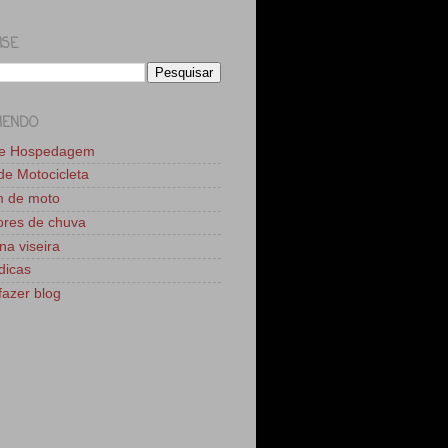
ISE
MENDO
de Hospedagem
 de Motocicleta
m de moto
res de chuva
na viseira
dicas
azer blog