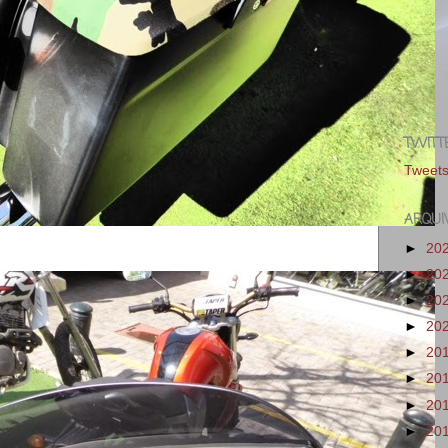
TWITT
Tweet
ARQUI
►
20
►
20
►
20
►
20
►
20
►
20
►
20
►
20