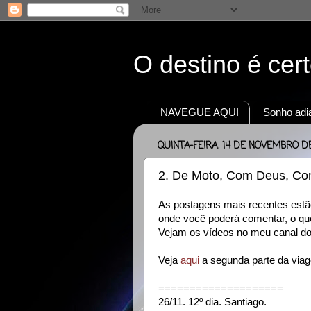
O destino é cer
NAVEGUE AQUI
Sonho adia
QUINTA-FEIRA, 14 DE NOVEMBRO DE
2. De Moto, Com Deus, Com
As postagens mais recentes estão 
onde você poderá comentar, o que
Vejam os vídeos no meu canal do y
Veja
aqui
a segunda parte da viag
====================
26/11. 12º dia. Santiago.