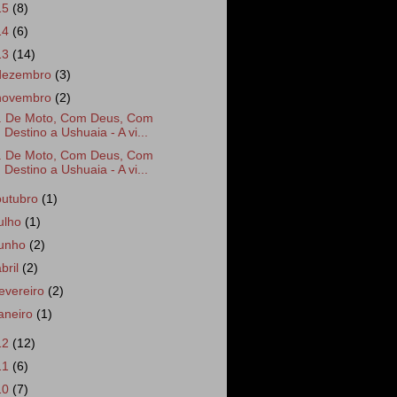
15
(8)
14
(6)
13
(14)
dezembro
(3)
novembro
(2)
. De Moto, Com Deus, Com
Destino a Ushuaia - A vi...
. De Moto, Com Deus, Com
Destino a Ushuaia - A vi...
outubro
(1)
julho
(1)
junho
(2)
abril
(2)
fevereiro
(2)
janeiro
(1)
12
(12)
11
(6)
10
(7)