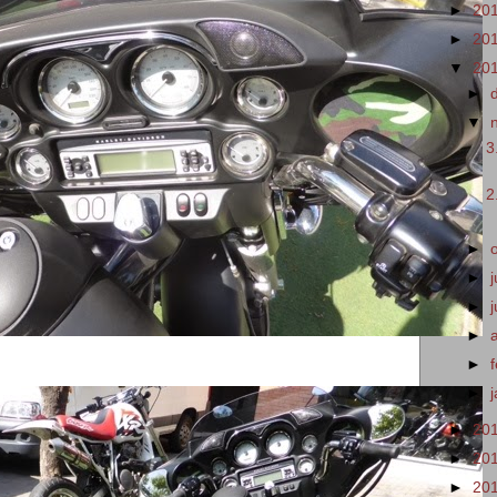
►
20
►
20
▼
20
►
▼
3
2
►
►
►
►
►
►
►
20
►
20
►
20