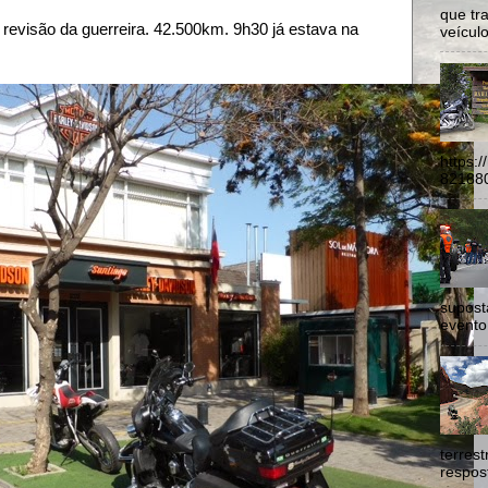
que tr
 revisão da guerreira. 42.500km. 9h30 já estava na
veículo
https:
821880
supost
evento
terres
respost