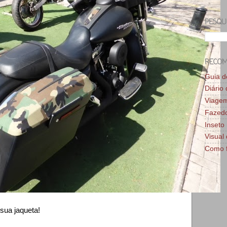
PESQU
RECO
Guia 
Diário
Viage
Fazedo
Inseto 
Visual 
Como f
sua jaqueta!