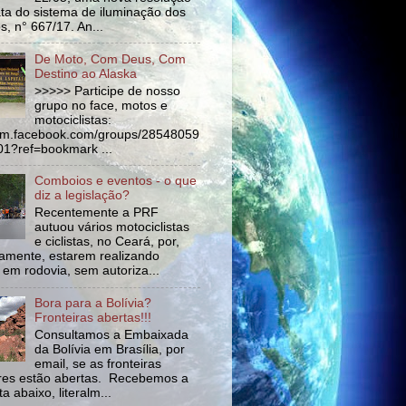
ata do sistema de iluminação dos
s, n° 667/17. An...
De Moto, Com Deus, Com
Destino ao Alaska
>>>>> Participe de nosso
grupo no face, motos e
motociclistas:
//m.facebook.com/groups/28548059
1?ref=bookmark ...
Comboios e eventos - o que
diz a legislação?
Recentemente a PRF
autuou vários motociclistas
e ciclistas, no Ceará, por,
amente, estarem realizando
 em rodovia, sem autoriza...
Bora para a Bolívia?
Fronteiras abertas!!!
Consultamos a Embaixada
da Bolívia em Brasília, por
email, se as fronteiras
tres estão abertas. Recebemos a
a abaixo, literalm...