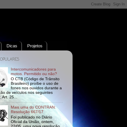
Dicas
Projetos
POPULARES
Intercomunicadores para
motos. Permitido ou não?
O CTB (Código de Trânsito
Brasileiro) proíbe o uso de
fones nos ouvidos durante a
ão de veículos nos seguintes
 Art. 25...
Mais uma do CONTRAN:
Resolução 667/17
Foi publicado no Diário
Oficial da União, ontem,
22/05, uma nova resolução