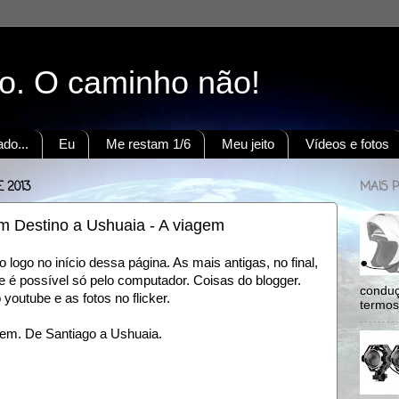
to. O caminho não!
do...
Eu
Me restam 1/6
Meu jeito
Vídeos e fotos
 2013
MAIS 
 Destino a Ushuaia - A viagem
logo no início dessa página. As mais antigas, no final,
 é possível só pelo computador. Coisas do blogger.
conduç
outube e as fotos no flicker.
termos:
em. De Santiago a Ushuaia.