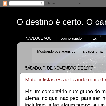
O destino é certo. O c
NAVEGUE AQUI
Sonho adiado...
Eu
Mostrando postagens com marcador
bmw
.
SÁBADO, 11 DE NOVEMBRO DE 2017
Motociclistas estão ficando muito f
Fiz um comentário num grupo de mo
alemã, no qual não pedi para ser i
incluíram já faz algum tempo, e um