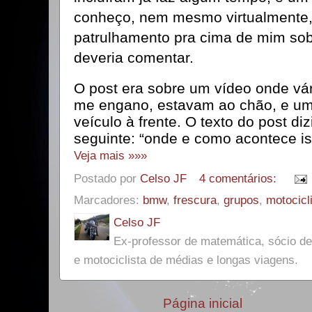
conheço, nem mesmo virtualmente, 
patrulhamento pra cima de mim so
deveria comentar.
O post era sobre um vídeo onde v
me engano, estavam ao chão, e um
veículo à frente. O texto do post d
seguinte: “onde e como acontece is
Veja mais »»»
Postado por
Celso JF
4 comentários:
Marcadores:
bmw
,
frescura
,
grupos
,
motocicl
Celso JF
Ex-professor de matemática, sócio 
e motociclista de médias e longas viagens.
Página inicial