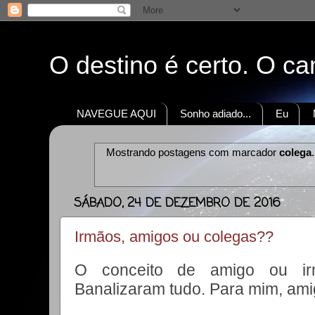
O destino é certo. O c
NAVEGUE AQUI
Sonho adiado...
Eu
Mostrando postagens com marcador
colega
SÁBADO, 24 DE DEZEMBRO DE 2016
Irmãos, amigos ou colegas??
O conceito de amigo ou irm
Banalizaram tudo. Para mim, amig