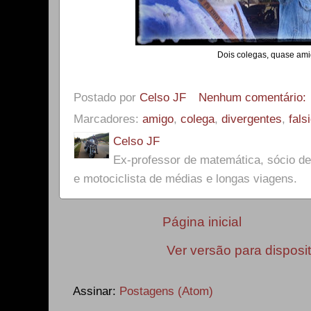
Dois colegas, quase ami
Postado por
Celso JF
Nenhum comentário:
Marcadores:
amigo
,
colega
,
divergentes
,
fals
Celso JF
Ex-professor de matemática, sócio 
e motociclista de médias e longas viagens.
Página inicial
Ver versão para disposi
Assinar:
Postagens (Atom)