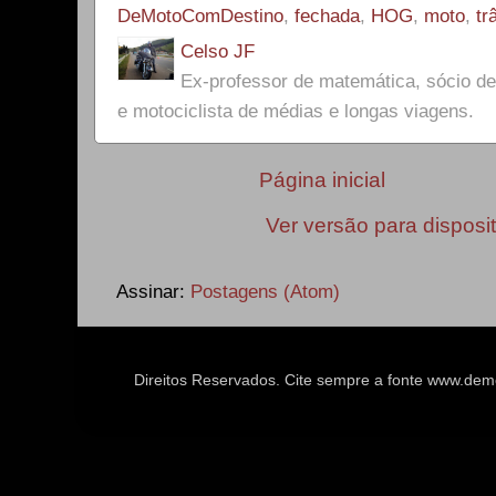
DeMotoComDestino
,
fechada
,
HOG
,
moto
,
tr
Celso JF
Ex-professor de matemática, sócio 
e motociclista de médias e longas viagens.
Página inicial
Ver versão para disposi
Assinar:
Postagens (Atom)
Direitos Reservados. Cite sempre a fonte www.d