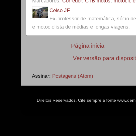
Marcadores:
Corredor
,
CTB motos
,
motocicle
Celso JF
Ex-professor de matemática, sócio 
e motociclista de médias e longas viagens.
Página inicial
Ver versão para disposi
Assinar:
Postagens (Atom)
Direitos Reservados. Cite sempre a fonte www.d