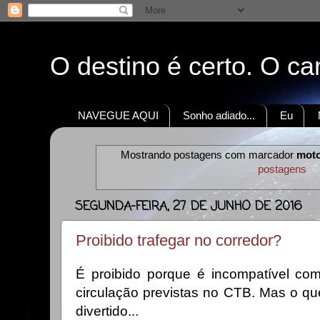
O destino é certo. O c
NAVEGUE AQUI
Sonho adiado...
Eu
Mostrando postagens com marcador
moto
postagens
SEGUNDA-FEIRA, 27 DE JUNHO DE 2016
Proibido trafegar no corredor?
É proibido porque é incompatível c
circulação previstas no CTB. Mas o qu
divertido...