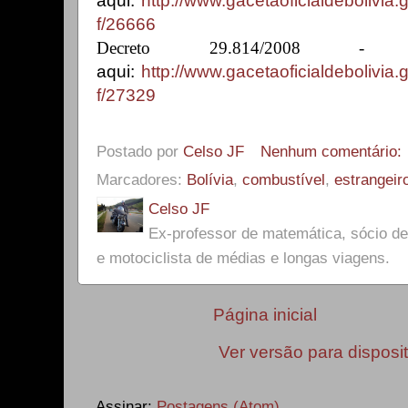
aqui:
http://www.gacetaoficialdebolivi
f/26666
Decreto 29.814/2008
aqui:
http://www.gacetaoficialdebolivi
f/27329
Postado por
Celso JF
Nenhum comentário:
Marcadores:
Bolívia
,
combustível
,
estrangeir
Celso JF
Ex-professor de matemática, sócio 
e motociclista de médias e longas viagens.
Página inicial
Ver versão para disposi
Assinar:
Postagens (Atom)