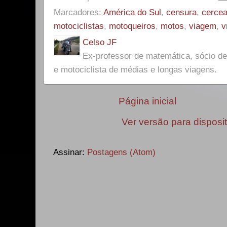
Marcadores:
América do Sul
,
censura
,
cerce
motociclistas
,
motoqueiros
,
motos
,
viagem
,
v
Celso JF
Ex-professor de matemática, sócio 
e motociclista de médias e longas viagens.
Página inicial
Ver versão para disposi
Assinar:
Postagens (Atom)