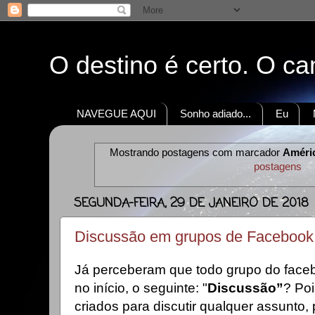
O destino é certo. O c
NAVEGUE AQUI
Sonho adiado...
Eu
Mostrando postagens com marcador
Améric
postagens
SEGUNDA-FEIRA, 29 DE JANEIRO DE 2018
Discussão em grupos de Facebook
Já perceberam que todo grupo do face
no início, o seguinte: "
Discussão”
? Po
criados para discutir qualquer assunto,