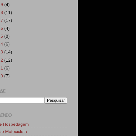
19
(4)
18
(11)
17
(17)
16
(4)
15
(8)
14
(6)
13
(14)
12
(12)
11
(6)
10
(7)
ISE
MENDO
de Hospedagem
 de Motocicleta