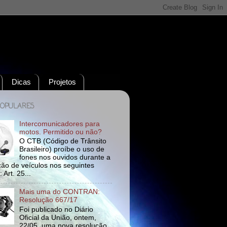
Dicas
Projetos
POPULARES
Intercomunicadores para
motos. Permitido ou não?
O CTB (Código de Trânsito
Brasileiro) proíbe o uso de
fones nos ouvidos durante a
ão de veículos nos seguintes
 Art. 25...
Mais uma do CONTRAN:
Resolução 667/17
Foi publicado no Diário
Oficial da União, ontem,
22/05, uma nova resolução