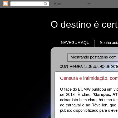
O destino é cer
NAVEGUE AQUI
Sonho adia
Mostrando postagens com
QUINTA-FEIRA, 5 DE JULHO DE 201
Censura e intimidação, c
O face do BCMW publicou um víde
de 2018. É claro: '
Garupas, A
deixar isto bem claro, há uma te
ao carnaval e ao Réveillon, qu
público disponibilizado para o event