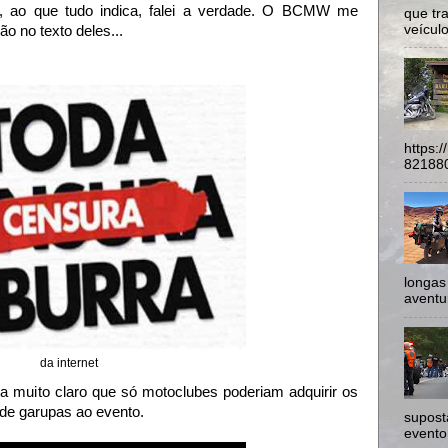
e, ao que tudo indica, falei a verdade. O BCMW me
que tr
veículo
ão no texto deles...
https:
821880
longas
aventur
da internet
ava muito claro que só motoclubes poderiam adquirir os
 de garupas ao evento.
supost
evento