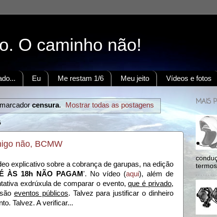
to. O caminho não!
do...
Eu
Me restam 1/6
Meu jeito
Vídeos e fotos
MAIS 
 marcador
censura
.
Mostrar todas as postagens
8
omigo não, BCMW
conduç
o explicativo sobre a cobrança de garupas, na edição
termos:
TÉ ÀS 18h NÃO PAGAM
'. No vídeo (
aqui
), além de
ntativa exdrúxula de comparar o evento,
que é privado
,
e são
eventos públicos
. Talvez para justificar o dinheiro
o. Talvez. A verificar...