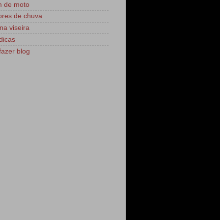
m de moto
res de chuva
na viseira
dicas
azer blog