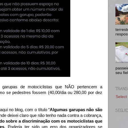
terres
respost
passei
seu fie
, garupas de motociclistas que NÃO pertencem a
TRANS
mo se pedestres fossem (40,00/dia ou 280,00 por dez
Select
qui no blog, com o título “
Algumas garupas não são
SEGUI
onde deixei claro que não tenho nada contra a cobrança,
do sobre a discriminação com os motociclistas que
es
. Poderia ter sido um erro dos organizadores se