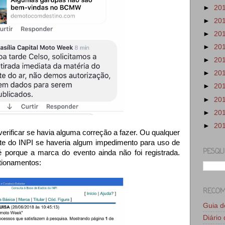
►
20
►
20
►
20
►
20
►
20
►
20
►
20
►
20
►
20
►
20
 verificar se havia alguma correção a fazer. Ou qualquer
ite do INPI se haveria algum impedimento para uso de
PESQU
é porque a marca do evento ainda não foi registrada.
tionamentos:
RECO
Guia 
Diário