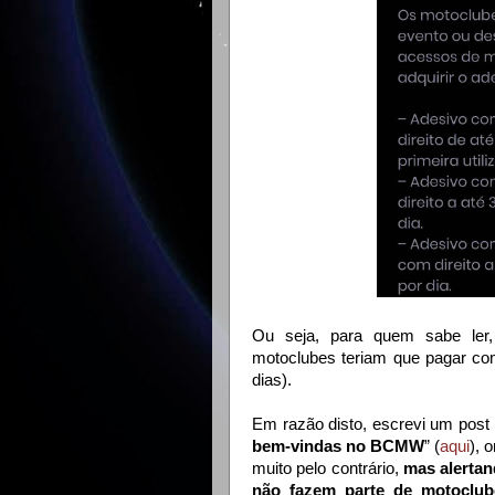
Ou seja, para quem sabe ler
motoclubes teriam que pagar co
dias).
Em razão disto, escrevi um post a
bem-vindas no BCMW
” (
aqui
), 
muito pelo contrário,
mas alertan
não fazem parte de motoclub