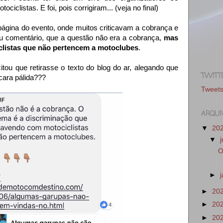
ciclistas. E foi, pois corrigiram... (veja no final)
ágina do evento, onde muitos criticavam a cobrança e
u comentário, que a questão não era a cobrança,
mas
clistas que não pertencem a motoclubes
.
u que retirasse o texto do blog do ar, alegando que
TWITT
cara pálida???
Tweet
ARQUI
▼
20
▼
O
►
►
20
►
20
►
20