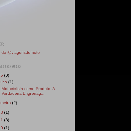
ER
s de @viagensdemoto
VO DO BLOG
25
(3)
julho
(1)
 Motociclista como Produto: A
Verdadeira Engrenag...
janeiro
(2)
23
(1)
21
(8)
20
(1)