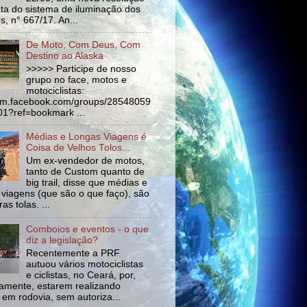
ata do sistema de iluminação dos
s, n° 667/17. An...
De Moto, Com Deus, Com
Destino ao Alaska
>>>>> Participe de nosso
grupo no face, motos e
motociclistas:
//m.facebook.com/groups/28548059
1?ref=bookmark ...
Médias e Longas Viagens é
Coisa de Velhos Tolos...
Um ex-vendedor de motos,
tanto de Custom quanto de
big trail, disse que médias e
 viagens (que são o que faço), são
as tolas. ...
Comboios e eventos - o que
diz a legislação?
Recentemente a PRF
autuou vários motociclistas
e ciclistas, no Ceará, por,
amente, estarem realizando
 em rodovia, sem autoriza...