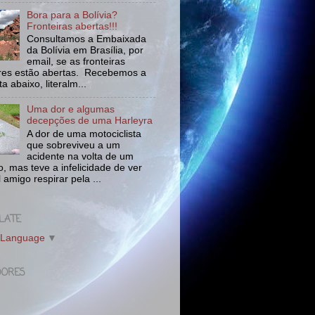
Bora para a Bolívia?
Fronteiras abertas!!!
Consultamos a Embaixada
da Bolívia em Brasília, por
email, se as fronteiras
tres estão abertas. Recebemos a
a abaixo, literalm...
Uma dor e algumas
decepções de uma Harleyra
A dor de uma motociclista
que sobreviveu a um
acidente na volta de um
o, mas teve a infelicidade de ver
l amigo respirar pela ...
LATE
 Language
▼
DORES