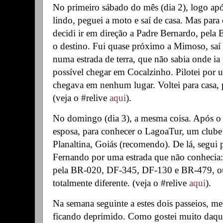
No primeiro sábado do mês (dia 2), logo apó
lindo, peguei a moto e saí de casa. Mas para
decidi ir em direção a Padre Bernardo, pela
o destino. Fui quase próximo a Mimoso, saí 
numa estrada de terra, que não sabia onde ia
possível chegar em Cocalzinho. Pilotei por
chegava em nenhum lugar. Voltei para casa,
(veja o #relive
aqui
).
No domingo (dia 3), a mesma coisa. Após o 
esposa, para conhecer o LagoaTur, um clube 
Planaltina, Goiás (recomendo). De lá, segui
Fernando por uma estrada que não conhecia: 
pela BR-020, DF-345, DF-130 e BR-479, ou
totalmente diferente. (veja o #relive
aqui
).
Na semana seguinte a estes dois passeios, me
ficando deprimido. Como gostei muito daquel