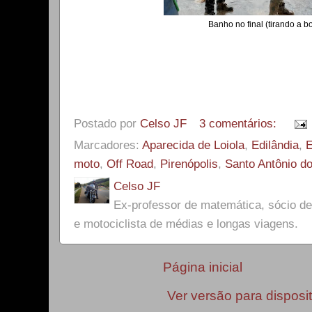
Banho no final (tirando a b
Postado por
Celso JF
3 comentários:
Marcadores:
Aparecida de Loiola
,
Edilândia
,
E
moto
,
Off Road
,
Pirenópolis
,
Santo Antônio d
Celso JF
Ex-professor de matemática, sócio 
e motociclista de médias e longas viagens.
Página inicial
Ver versão para disposi