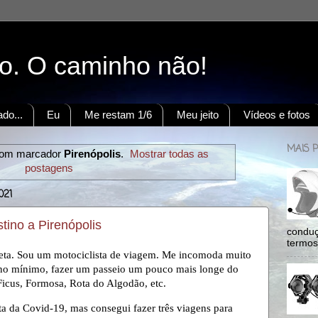
to. O caminho não!
do...
Eu
Me restam 1/6
Meu jeito
Vídeos e fotos
MAIS 
com marcador
Pirenópolis
.
Mostrar todas as
postagens
021
tino a Pirenópolis
conduç
termos:
ieta. Sou um motociclista de viagem. Me incomoda muito
, no mínimo, fazer um passeio um pouco mais longe do
 Ficus, Formosa, Rota do Algodão, etc.
nta da Covid-19, mas consegui fazer três viagens para