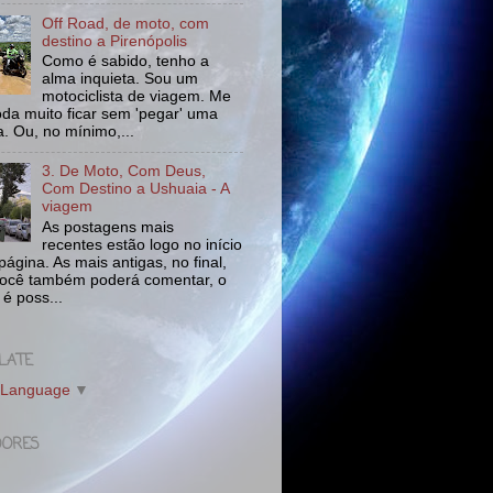
Off Road, de moto, com
destino a Pirenópolis
Como é sabido, tenho a
alma inquieta. Sou um
motociclista de viagem. Me
da muito ficar sem 'pegar' uma
a. Ou, no mínimo,...
3. De Moto, Com Deus,
Com Destino a Ushuaia - A
viagem
As postagens mais
recentes estão logo no início
ágina. As mais antigas, no final,
ocê também poderá comentar, o
 é poss...
LATE
 Language
▼
DORES