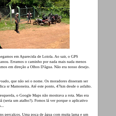
hegamos em Aparecida de Loiola. Ao sair, o GPS
ganou. Erramos o caminho por nada mais nada menos
amos em direção a Olhos D'água. Não era nosso desejo.
ado, que não sei o nome. Os moradores disseram ser
ca sr Mamoneira. Até este ponto, 47km desde o asfalto.
esquerda, o Google Maps não mostrava a rota. Mas era
á (seria um atalho?). Fomos lá ver porque o aplicativo
...
uns percalços. Uma poça de água com muita lama e um