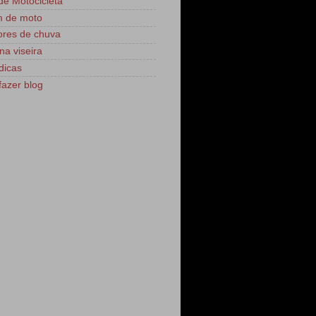
 de Motocicleta
m de moto
res de chuva
na viseira
dicas
azer blog