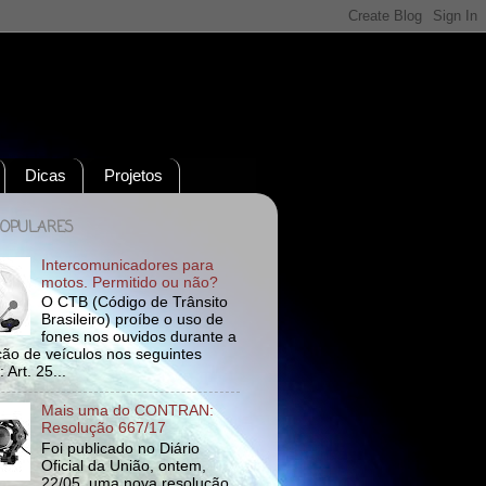
Dicas
Projetos
POPULARES
Intercomunicadores para
motos. Permitido ou não?
O CTB (Código de Trânsito
Brasileiro) proíbe o uso de
fones nos ouvidos durante a
ão de veículos nos seguintes
 Art. 25...
Mais uma do CONTRAN:
Resolução 667/17
Foi publicado no Diário
Oficial da União, ontem,
22/05, uma nova resolução