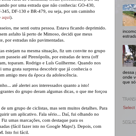
nando por uma estrada que não conhecia: GO-430,
DF-345, DF-130 e BR-479, ou seja, por um caminho
e
aqui
).
sseios, me senti outra pessoa. Estava ficando deprimido.
incomo
sem asfalto lá perto de Mimoso, decidi que meus
estrad
e, por estradas não pavimentadas.
tas estejam na mesma situação, fiz um convite no grupo
um passeio até Pirenópolis, por estradas de terra (off
ram, toparam. Rodrigo e Luís Guilherme. Quando nos
oi uma grata surpresa descobrir que já conhecia o
dessa p
 um amigo meu da época da adolescência.
onde v
que só
ho... até alertei aos interessados quanto a isto!
egrantes do grupo deram algumas dicas, o que me forçou
TRANS
Select
de um grupo de ciclistas, mas sem muitos detalhes. Para
uirir um aplicativo. Fala sério... Daí, fui olhando no
 Fiz umas marcações, com destaque para os
SEGUI
adas (fácil fazer isto no Google Maps!). Depois, com
. Isto foi fácil.