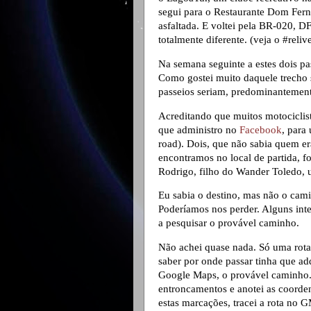
segui para o Restaurante Dom Fer
asfaltada. E voltei pela BR-020, 
totalmente diferente. (veja o #reliv
Na semana seguinte a estes dois pa
Como gostei muito daquele trecho 
passeios seriam, predominantement
Acreditando que muitos motociclis
que administro no
Facebook
, para 
road). Dois, que não sabia quem e
encontramos no local de partida, f
Rodrigo, filho do Wander Toledo,
Eu sabia o destino, mas não o camin
Poderíamos nos perder. Alguns int
a pesquisar o provável caminho.
Não achei quase nada. Só uma rota 
saber por onde passar tinha que adq
Google Maps, o provável caminho.
entroncamentos e anotei as coorden
estas marcações, tracei a rota no GM