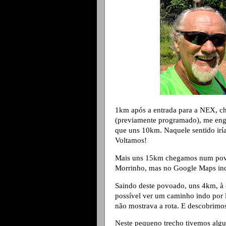
1km após a entrada para a NEX, c
(previamente programado), me en
que uns 10km. Naquele sentido irí
Voltamos!
Mais uns 15km chegamos num povo
Morrinho, mas no Google Maps indi
Saindo deste povoado, uns 4km, à 
possível ver um caminho indo por l
não mostrava a rota. E descobrimos
Neste pequeno trecho tivemos alg