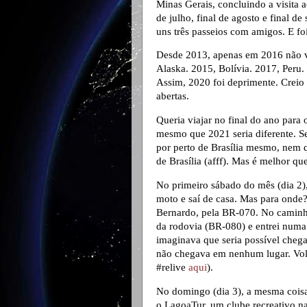
Minas Gerais, concluindo a visita 
de julho, final de agosto e final d
uns três passeios com amigos. E foi
Desde 2013, apenas em 2016 não vi
Alaska. 2015, Bolívia. 2017, Peru.
Assim, 2020 foi deprimente. Creio 
abertas.
Queria viajar no final do ano para
mesmo que 2021 seria diferente. Se
por perto de Brasília mesmo, nem q
de Brasília (afff). Mas é melhor qu
No primeiro sábado do mês (dia 2),
moto e saí de casa. Mas para onde?
Bernardo, pela BR-070. No caminho
da rodovia (BR-080) e entrei numa 
imaginava que seria possível cheg
não chegava em nenhum lugar. Volt
#relive
aqui
).
No domingo (dia 3), a mesma coisa
o LagoaTur, um clube recreativo na