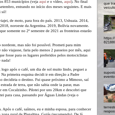
aos 853 municípios (veja
aqui
e o vídeo,
aqui
). No final
que tr
e setembro, entrando no início dos meses seguintes. E mais
veículo
 só!
ajei, de moto, para fora do país. 2013, Ushuaia. 2014,
 2018, noroeste da Argentina. 2019, Bolívia novamente.
que somente no 2º semestre de 2021 as fronteiras estarão
https:
821880
 o nordeste, mas não foi possível. Prometi para mim
 não viajasse, faria pelo menos 2 passeios por mês, aqui
ue fosse para os lugares preferidos pelos motociclistas
e nada!
 logo após o café, um dia de sol muito lindo, peguei a
supost
 Na primeira esquina decidi ir em direção a Padre
evento
 decidiria o destino. Fui quase próximo a Mimoso, saí
estrada de terra, que não sabia onde ia parar, mas
ar em Cocalzinho. Pilotei por uns 20km e descobri que
ei para casa, passando por Águas Lindas (veja o
terres
. Após o café, saímos, eu e minha esposa, para conhecer
respost
 zona rural de Planaltina, Goiás (recomendo). De lá,