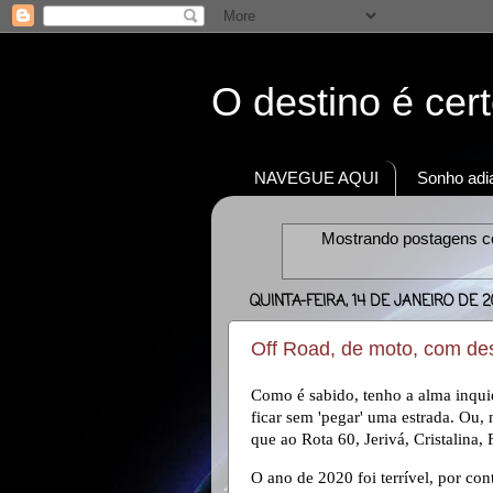
O destino é cer
NAVEGUE AQUI
Sonho adia
Mostrando postagens 
QUINTA-FEIRA, 14 DE JANEIRO DE 2
Off Road, de moto, com des
Como é sabido, tenho a alma inqu
ficar sem 'pegar' uma estrada. Ou
que ao Rota 60, Jerivá, Cristalina,
O ano de 2020 foi terrível, por co