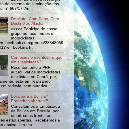
ata do sistema de iluminação dos
s, n° 667/17. An...
De Moto, Com Deus, Com
Destino ao Alaska
>>>>> Participe de nosso
grupo no face, motos e
motociclistas:
//m.facebook.com/groups/28548059
1?ref=bookmark ...
Comboios e eventos - o que
diz a legislação?
Recentemente a PRF
autuou vários motociclistas
e ciclistas, no Ceará, por,
amente, estarem realizando
 em rodovia, sem autoriza...
Bora para a Bolívia?
Fronteiras abertas!!!
Consultamos a Embaixada
da Bolívia em Brasília, por
email, se as fronteiras
tres estão abertas. Recebemos a
a abaixo, literalm...