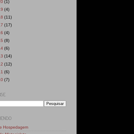
20
(1)
19
(4)
18
(11)
17
(17)
16
(4)
15
(8)
14
(6)
13
(14)
12
(12)
11
(6)
10
(7)
ISE
MENDO
de Hospedagem