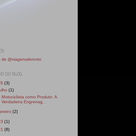
ER
s de @viagensdemoto
VO DO BLOG
25
(3)
julho
(1)
 Motociclista como Produto: A
Verdadeira Engrenag...
janeiro
(2)
23
(1)
21
(8)