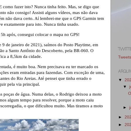
E como fazer isto? Nunca tinha feito. Mas, se digo que
nto não consigo! Assisti alguns vídeos, mas não dava
ambém não dava certo. Aí lembrei-me que o GPS Garmin tem
e exatamente para isto. Nunca tinha usado.
as 5h após, consegui colocar o mapa no GPS!
 9 de janeiro de 2021), saímos do Posto Playtime, em
TWITT
ão a Santo Antônio do Descoberto, pela BR-060. O
fica a 8,5km da cidade.
Tweet
entada, é muito boa. Nem precisava eu ter marcado os
ARQUI
ações eram entradas para fazendas. Com exceção de uma,
antes do Rio Areias. Até pensei que tinha errado o
▼
20
uir pela via principal.
▼
O
s poças de água. Numa delas, o Rodrigo deixou a moto
mos algum tempo para resolver, porque a moto caiu
escorregadia, o que dificultou muito. Mas tiramos a moto
►
►
20
►
20