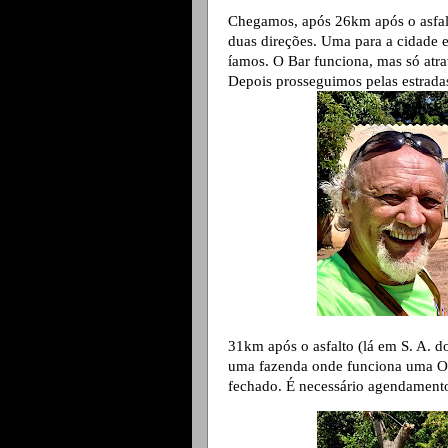
Chegamos, após 26km após o asfal
duas direções. Uma para a cidade e
íamos. O Bar funciona, mas só atr
Depois prosseguimos pelas estradas
31km após o asfalto (lá em S. A. d
uma fazenda onde funciona uma ON
fechado. É necessário agendament