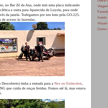
Diário
to, no Bar Zé da Ana, onde tem uma placa indicando
Viage
clética e outra para Aparecida de Loyola, para onde
Fazedo
avés da janela. Trafegamos por uns kms pela GO-225.
Inseto 
 de acesso às fazendas.
Visual 
Como f
o Descoberto) tinha a entrada para a
Nex no Extinction
,
G que cuida de onças feridas. Fomos até lá, mas estava
o.