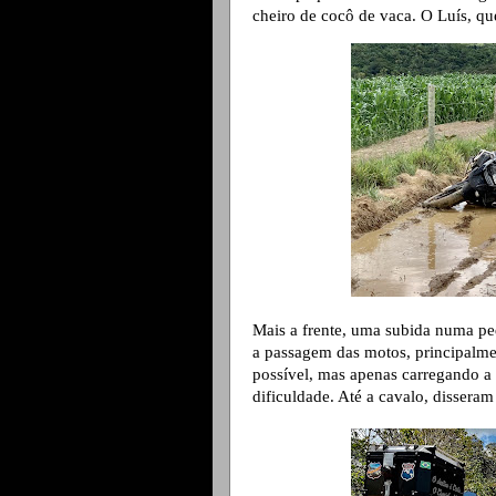
cheiro de cocô de vaca. O Luís, qu
Mais a frente, uma subida numa ped
a passagem das motos, principalme
possível, mas apenas carregando a 
dificuldade. Até a cavalo, dissera