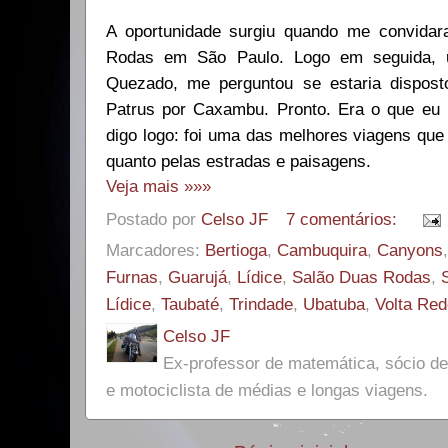
A oportunidade surgiu quando me convidar
Rodas em São Paulo. Logo em seguida, u
Quezado, me perguntou se estaria dispost
Patrus por Caxambu. Pronto. Era o que eu p
digo logo: foi uma das melhores viagens que 
quanto pelas estradas e paisagens.
Veja mais »»»
Postado por
Celso JF
7 comentários:
Marcadores:
Bertioga
,
Cambuquira
,
Canyons
Furnas
,
Guarujá
,
Lídice
,
Salão Duas Rodas
,
Lídice
,
Taubaté
,
Trindade
,
Ubatuba
,
Volta Re
Celso JF
Ex-professor de matemática, sócio 
e motociclista de médias e longas viagens.