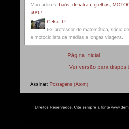
Marcadores:
baús
,
denatran
,
grelhas
,
MOTOC
60/17
Celso JF
Ex-professor de matemática, sócio 
e motociclista de médias e longas viagens.
Página inicial
Ver versão para disposi
Assinar:
Postagens (Atom)
Direitos Reservados. Cite sempre a fonte www.d