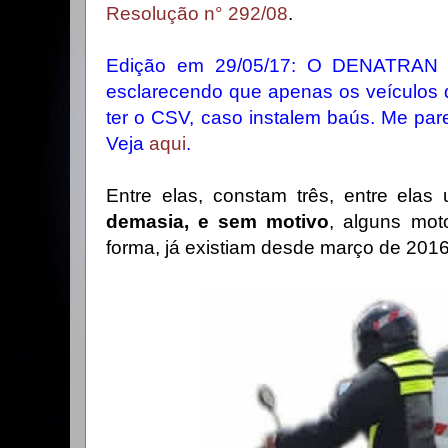
Resolução n° 292/08
.
Edição em 29/05/17: O DENATRAN ed
esclarecendo que apenas os veículos 
ter o CSV, caso instalem baús. Me parec
Veja
aqui
.
Entre elas, constam três, entre ela
demasia, e sem motivo
, alguns moto
forma, já existiam desde março de 2016