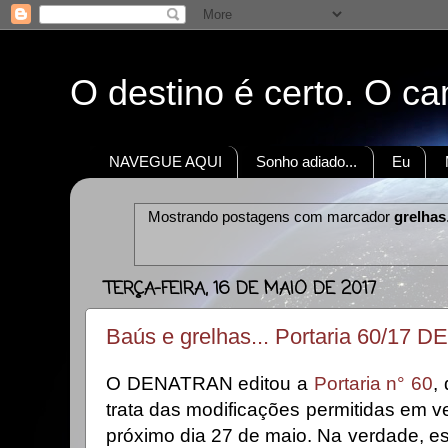
O destino é certo. O c
NAVEGUE AQUI
Sonho adiado...
Eu
Mostrando postagens com marcador
grelhas
TERÇA-FEIRA, 16 DE MAIO DE 2017
Baús e grelhas... Portaria 60/17
O DENATRAN editou a
Portaria n° 60
,
trata das modificações permitidas em ve
próximo dia 27 de maio. Na verdade, e