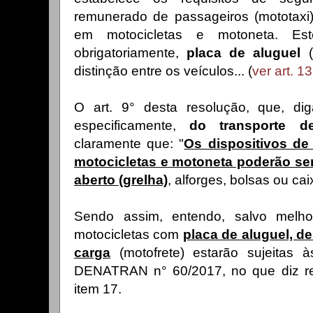
remunerado de passageiros (mototaxi
em motocicletas e motoneta. Est
obrigatoriamente,
placa de aluguel
(
distinção entre os veículos... (
ver art. 
O art. 9° desta resolução, que, di
especificamente,
do transporte d
claramente que: "
Os dispositivos de
motocicletas e motoneta poderão ser
aberto (grelha)
, alforges, bolsas ou caix
Sendo assim, entendo, salvo melh
motocicletas com
placa de aluguel, d
carga
(motofrete) estarão sujeitas à
DENATRAN n° 60/2017, no que diz res
item 17.