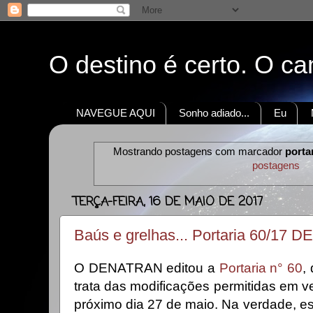
O destino é certo. O c
NAVEGUE AQUI
Sonho adiado...
Eu
Mostrando postagens com marcador
porta
postagens
TERÇA-FEIRA, 16 DE MAIO DE 2017
Baús e grelhas... Portaria 60/17
O DENATRAN editou a
Portaria n° 60
,
trata das modificações permitidas em ve
próximo dia 27 de maio. Na verdade, e