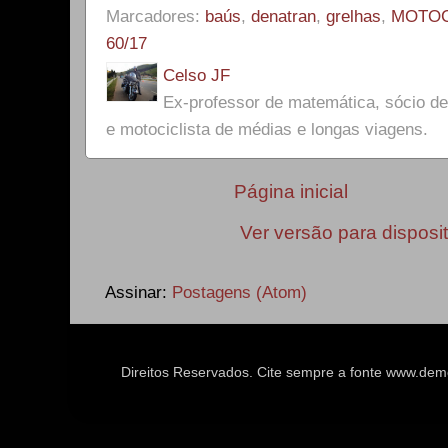
Marcadores:
baús
,
denatran
,
grelhas
,
MOTOC
60/17
Celso JF
Ex-professor de matemática, sócio 
e motociclista de médias e longas viagens.
Página inicial
Ver versão para disposi
Assinar:
Postagens (Atom)
Direitos Reservados. Cite sempre a fonte www.d