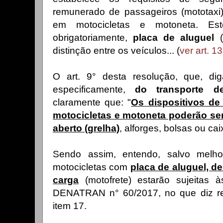
remunerado de passageiros (mototaxi
em motocicletas e motoneta. Est
obrigatoriamente,
placa de aluguel
(
distinção entre os veículos... (
ver art. 
O art. 9° desta resolução, que, di
especificamente,
do transporte d
claramente que: "
Os dispositivos de
motocicletas e motoneta poderão ser
aberto (grelha)
, alforges, bolsas ou caix
Sendo assim, entendo, salvo melh
motocicletas com
placa de aluguel, d
carga
(motofrete) estarão sujeitas à
DENATRAN n° 60/2017, no que diz res
item 17.