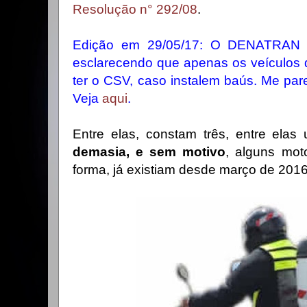
Resolução n° 292/08
.
Edição em 29/05/17: O DENATRAN ed
esclarecendo que apenas os veículos 
ter o CSV, caso instalem baús. Me parec
Veja
aqui
.
Entre elas, constam três, entre ela
demasia, e sem motivo
, alguns moto
forma, já existiam desde março de 2016