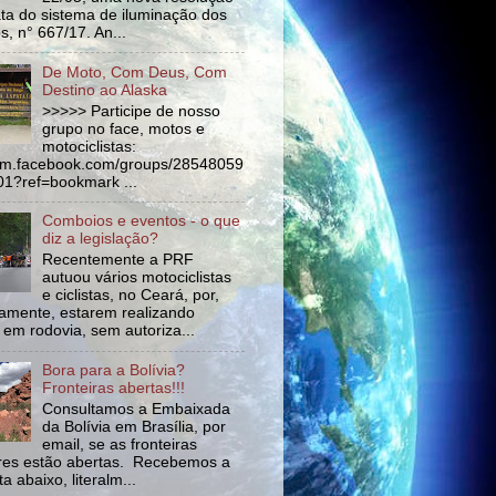
ata do sistema de iluminação dos
s, n° 667/17. An...
De Moto, Com Deus, Com
Destino ao Alaska
>>>>> Participe de nosso
grupo no face, motos e
motociclistas:
//m.facebook.com/groups/28548059
1?ref=bookmark ...
Comboios e eventos - o que
diz a legislação?
Recentemente a PRF
autuou vários motociclistas
e ciclistas, no Ceará, por,
amente, estarem realizando
 em rodovia, sem autoriza...
Bora para a Bolívia?
Fronteiras abertas!!!
Consultamos a Embaixada
da Bolívia em Brasília, por
email, se as fronteiras
tres estão abertas. Recebemos a
a abaixo, literalm...