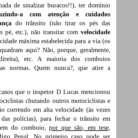
ada de sinalizar buracos!!), ter domínio
uzindo-a com atenção e cuidados
ança
do trânsito (não tirar os pés das
m pé, etc.), não transitar com
velocidade
cidade máxima estabelecida para a via (os
quadram aqui? Não, porque, geralmente,
ireita), etc. A maioria dos comboios
stas normas. Quem nunca?, que atire a
casos que o inspetor D Lucas mencionou
ociclistas chutando outros motociclistas e
io correndo em alta velocidade (às vezes
 das polícias), para fechar o trânsito em
agem do comboio,
por que são, em tese,
digo Penal
. No primeiro caso pode ser