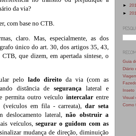
►
20
uário da via?
►
20
der, com base no CTB.
PESQU
mas, claro. Mas, especialmente, as dos
ágrafo único do art. 30, dos artigos 35, 43,
RECO
o CTB, que dizem, em apertada síntese, o
Guia 
Diário
Viage
cular pelo
lado direito
da via (com as
Fazedo
dando distância de
segurança
lateral e
Inseto 
ue permita outro veículo
intercalar
entre
Visual 
(veículos em fila - carreata),
dar seta
Como f
m deslocamento lateral,
não obstruir a
is veículos,
segurar o guidom com as
sinalizar mudança de direção, diminuição