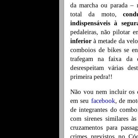
da marcha ou parada – n
total da moto,
cond
indispensáveis à segur
pedaleiras, não pilotar e
inferior
à metade da velo
comboios de bikes se en
trafegam na faixa da d
desrespeitam várias de
primeira pedra!!
Não vou nem incluir os 
em seu
facebook
, de mot
de integrantes do combo
com sirenes similares às
cruzamentos para pass
crimes previstos no Có