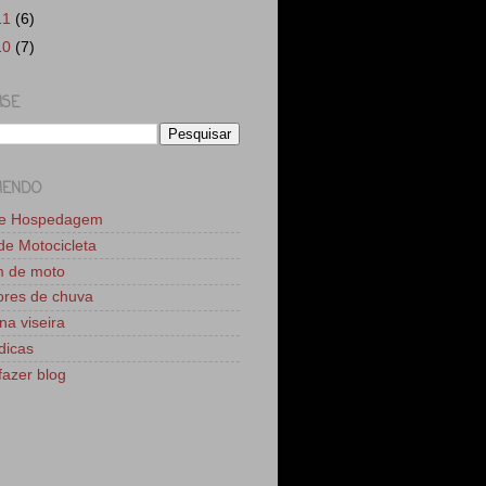
11
(6)
10
(7)
ISE
MENDO
de Hospedagem
 de Motocicleta
m de moto
res de chuva
na viseira
dicas
azer blog