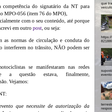
que tr
a competência do signatário da NT para
veículo
s ao MPO-056 (item 76 do MPO),
cialmente com o seu conteúdo, até porque
screvi em outro
post
, ou seja:
https:
m as normas de circulação e conduta do
821880
ão interferem no trânsito, NÃO podem ser
otociclistas se manifestaram nas redes
supost
e a questão estava, finalmente,
evento
não. Vejamos:
 NT:
terres
evento que necessite de autorização da
respost