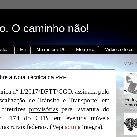
to. O caminho não!
do...
Eu
Me restam 1/6
Meu jeito
Vídeos e fotos
MAIS 
bre a Nota Técnica da PRF
écnica nº 1/2017/DFTT/CGO, assinada pelo
calização de Trânsito e Transporte, em
conduç
termos:
 diretrizes
provisórias
para lavratura do
art. 174 do CTB, em eventos móveis
ias rurais federais. (Veja
aqui
a íntegra).