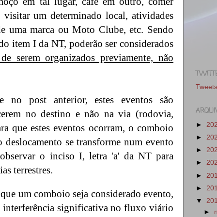
lmoço em tal lugar, café em outro, comer
 visitar um determinado local, atividades
 de uma marca ou Moto Clube, etc. Sendo
' do item I da NT, poderão ser considerados
de serem organizados previamente, não
TWITT
Tweet
 no post anterior, estes eventos são
ARQUI
cerem no destino e não na via (rodovia,
►
20
para que estes eventos ocorram, o comboio
►
20
o deslocamento se transforme num evento
►
20
observar o inciso I, letra 'a' da NT para
►
20
as terrestres.
►
20
►
20
a que um comboio seja considerado evento,
▼
20
 interferência significativa no fluxo viário
►