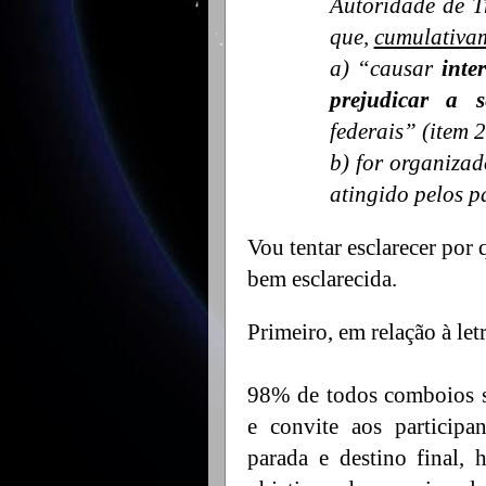
Autoridade de T
que,
cumulativa
a) “causar
inte
prejudicar a s
federais” (item
b) for organiza
atingido pelos p
Vou tentar esclarecer por
bem esclarecida.
Primeiro, em relação à letr
98% de todos comboios 
e convite aos participan
parada e destino final, 