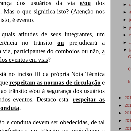
rança dos usuários da via
e/ou
dos
►
. Mas o que significa isto? (Atenção nos
►
isto, é evento.
►
►
quais atitudes de seus integrantes, um
►
ferência no trânsito
ou
prejudicará a
►
a via, participantes do comboios ou não,
a
▼
C
dos eventos em vias
?
C
stá no inciso III da própria Nota Técnica
 que
respeitam as normas de circulação
e
I
ao trânsito e/ou à segurança dos usuários
►
20
ados eventos. Destaco esta:
respeitar as
►
20
conduta
.
►
20
►
20
ão e conduta devem ser obedecidas, de tal
►
20
terferência no trânsito ou prejudique a