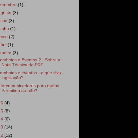
setembro
(1)
agosto
(3)
julho
(3)
junho
(1)
maio
(2)
abril
(1)
janeiro
(3)
omboios e Eventos 2 - Sobre a
Nota Técnica da PRF
omboios e eventos - o que diz a
legislação?
ntercomunicadores para motos.
Permitido ou não?
16
(4)
15
(8)
14
(6)
13
(14)
12
(12)