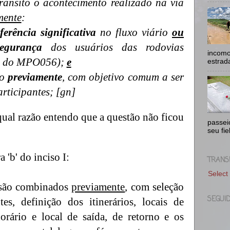
rânsito o acontecimento realizado na via
mente
:
rferência significativa
no fluxo viário
ou
egurança
dos usuários das rodovias
incomo
 2 do MPO056);
e
estrad
do
previamente
, com objetivo comum a ser
articipantes; [gn]
 qual razão entendo que a questão não ficou
passei
seu fie
a 'b' do inciso I:
TRANS
Select
são combinados
previamente
, com seleção
SEGUI
tes, definição dos itinerários, locais de
horário e local de saída, de retorno e os