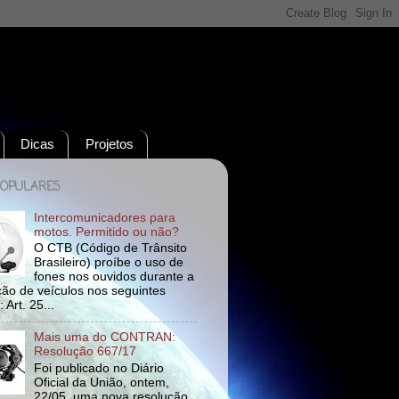
Dicas
Projetos
POPULARES
Intercomunicadores para
motos. Permitido ou não?
O CTB (Código de Trânsito
Brasileiro) proíbe o uso de
fones nos ouvidos durante a
ão de veículos nos seguintes
 Art. 25...
Mais uma do CONTRAN:
Resolução 667/17
Foi publicado no Diário
Oficial da União, ontem,
22/05, uma nova resolução