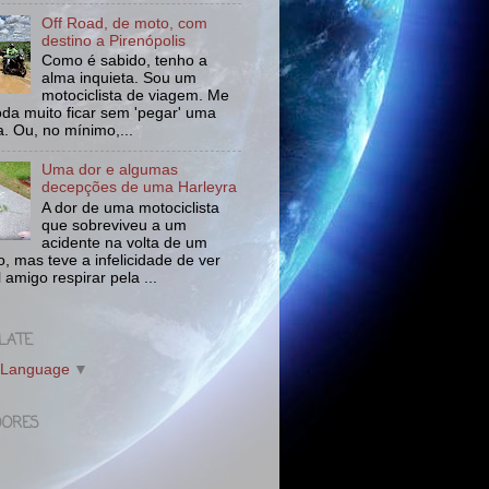
Off Road, de moto, com
destino a Pirenópolis
Como é sabido, tenho a
alma inquieta. Sou um
motociclista de viagem. Me
da muito ficar sem 'pegar' uma
a. Ou, no mínimo,...
Uma dor e algumas
decepções de uma Harleyra
A dor de uma motociclista
que sobreviveu a um
acidente na volta de um
o, mas teve a infelicidade de ver
l amigo respirar pela ...
LATE
 Language
▼
DORES