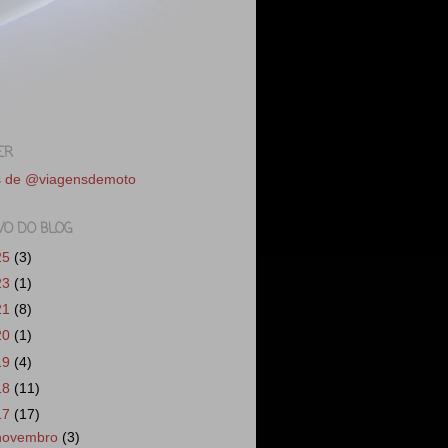
ER
s de @viagensdemoto
VO DO BLOG
25
(3)
23
(1)
21
(8)
20
(1)
19
(4)
18
(11)
17
(17)
novembro
(3)