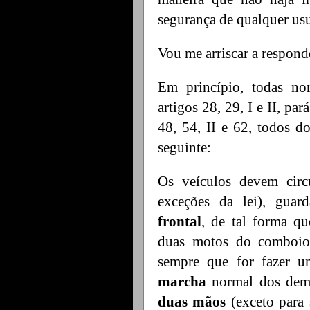
segurança de qualquer us
Vou me arriscar a respon
Em princípio, todas nor
artigos 28, 29, I e II, par
48, 54, II e 62, todos d
seguinte:
Os veículos devem cir
exceções da lei), guar
frontal
, de tal forma q
duas motos do comboio 
sempre que for fazer u
marcha
normal dos dema
duas mãos
(exceto para 