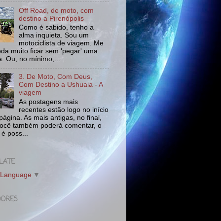
Off Road, de moto, com
destino a Pirenópolis
Como é sabido, tenho a
alma inquieta. Sou um
motociclista de viagem. Me
da muito ficar sem 'pegar' uma
a. Ou, no mínimo,...
3. De Moto, Com Deus,
Com Destino a Ushuaia - A
viagem
As postagens mais
recentes estão logo no início
ágina. As mais antigas, no final,
ocê também poderá comentar, o
 é poss...
LATE
 Language
▼
DORES