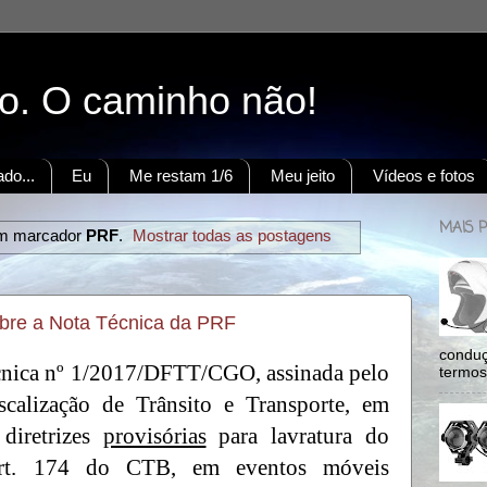
to. O caminho não!
do...
Eu
Me restam 1/6
Meu jeito
Vídeos e fotos
MAIS 
om marcador
PRF
.
Mostrar todas as postagens
bre a Nota Técnica da PRF
conduç
écnica nº 1/2017/DFTT/CGO, assinada pelo
termos:
calização de Trânsito e Transporte, em
 diretrizes
provisórias
para lavratura do
art. 174 do CTB, em eventos móveis