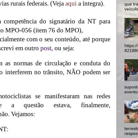
ias rurais federais. (Veja
aqui
a íntegra).
que tr
veículo
a competência do signatário da NT para
s ao MPO-056 (item 76 do MPO),
cialmente com o seu conteúdo, até porque
https:
screvi em outro
post
, ou seja:
821880
m as normas de circulação e conduta do
ão interferem no trânsito, NÃO podem ser
supost
evento
otociclistas se manifestaram nas redes
e a questão estava, finalmente,
não. Vejamos:
 NT:
terres
respost