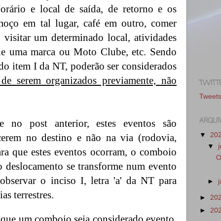
horário e local de saída, de retorno e os
lmoço em tal lugar, café em outro, comer
 visitar um determinado local, atividades
 de uma marca ou Moto Clube, etc. Sendo
' do item I da NT, poderão ser considerados
de serem organizados previamente, não
TWITT
Tweet
ARQUI
 no post anterior, estes eventos são
▼
20
cerem no destino e não na via (rodovia,
▼
para que estes eventos ocorram, o comboio
O
o deslocamento se transforme num evento
observar o inciso I, letra 'a' da NT para
►
as terrestres.
►
20
►
20
a que um comboio seja considerado evento,