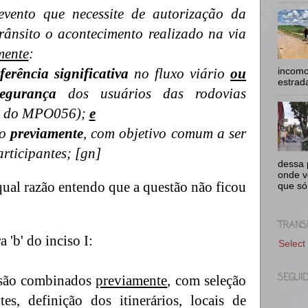
evento que necessite de autorização da
rânsito o acontecimento realizado na via
mente
:
rferência significativa
no fluxo viário
ou
incomo
estrad
egurança
dos usuários das rodovias
 2 do MPO056);
e
do
previamente
, com objetivo comum a ser
articipantes; [gn]
dessa p
onde v
 qual razão entendo que a questão não ficou
que só
TRANS
a 'b' do inciso I:
Select
SEGUI
são combinados
previamente
, com seleção
tes, definição dos itinerários, locais de