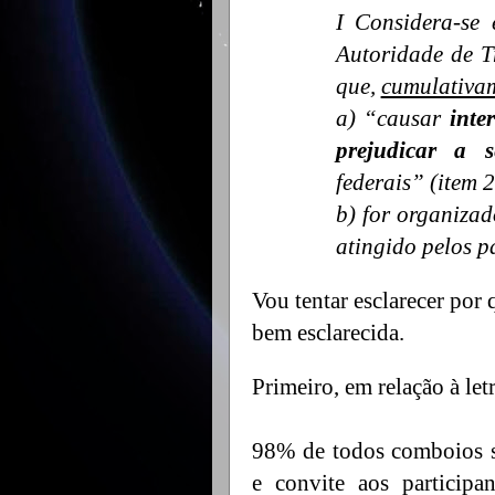
I Considera-se 
Autoridade de T
que,
cumulativa
a) “causar
inte
prejudicar a s
federais” (item
b) for organiza
atingido pelos p
Vou tentar esclarecer por
bem esclarecida.
Primeiro, em relação à letr
98% de todos comboios 
e convite aos participan