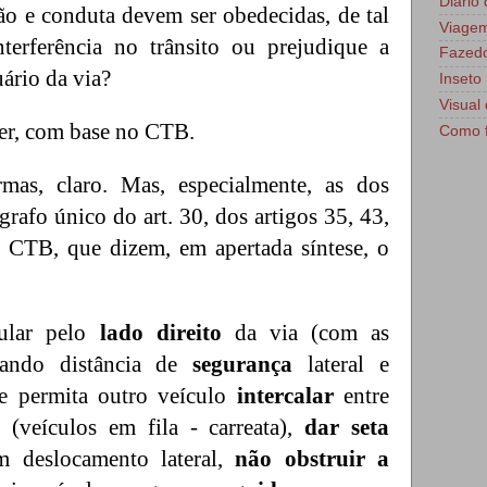
Diário
ão e conduta devem ser obedecidas, de tal
Viage
terferência no trânsito ou prejudique a
Fazedo
uário da via?
Inseto 
Visual 
der, com base no CTB.
Como f
mas, claro. Mas, especialmente, as dos
ágrafo único do art. 30, dos artigos 35, 43,
o CTB, que dizem, em apertada síntese, o
cular pelo
lado direito
da via (com as
dando distância de
segurança
lateral e
ue permita outro veículo
intercalar
entre
(veículos em fila - carreata),
dar seta
m deslocamento lateral,
não obstruir a