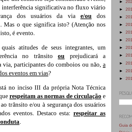
►
20
 interferência significativa no fluxo viário
►
20
rança dos usuários da via
e/ou
dos
►
20
. Mas o que significa isto? (Atenção nos
►
20
isto, é evento.
►
20
►
20
quais atitudes de seus integrantes, um
►
20
ferência no trânsito
ou
prejudicará a
►
20
►
20
a via, participantes do comboios ou não,
a
►
20
dos eventos em vias
?
►
20
stá no inciso III da própria Nota Técnica
PESQU
 que
respeitam as normas de circulação
e
ao trânsito e/ou à segurança dos usuários
ados eventos. Destaco esta:
respeitar as
RECO
conduta
.
Guia 