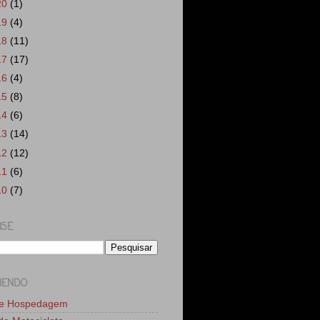
20
(1)
19
(4)
18
(11)
17
(17)
16
(4)
15
(8)
14
(6)
13
(14)
12
(12)
11
(6)
10
(7)
ISE
MENDO
de Hospedagem