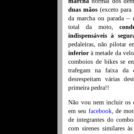
marcha
normal dos dema
duas mãos
(exceto para 
da marcha ou parada – n
total da moto,
cond
indispensáveis à segur
pedaleiras, não pilotar e
inferior
à metade da velo
comboios de bikes se en
trafegam na faixa da d
desrespeitam várias de
primeira pedra!!
Não vou nem incluir os 
em seu
facebook
, de mot
de integrantes do combo
com sirenes similares às