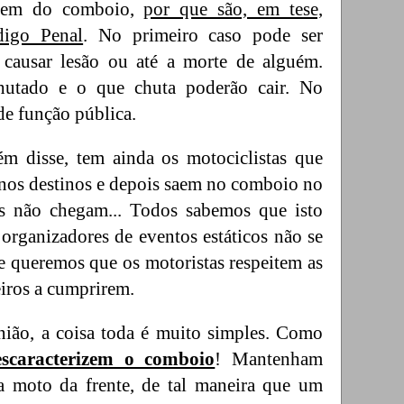
agem do comboio,
por que são, em tese,
digo Penal
. No primeiro caso pode ser
e causar lesão ou até a morte de alguém.
chutado e o que chuta poderão cair. No
de função pública.
m disse, tem ainda os motociclistas que
 nos destinos e depois saem no comboio no
ns não chegam... Todos sabemos que isto
organizadores de eventos estáticos não se
e queremos que os motoristas respeitem as
eiros a cumprirem.
ião, a coisa toda é muito simples. Como
escaracterizem o comboio
! Mantenham
da moto da frente, de tal maneira que um