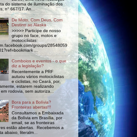
ata do sistema de iluminação dos
s, n° 667/17. An...
De Moto, Com Deus, Com
Destino ao Alaska
>>>>> Participe de nosso
grupo no face, motos e
motociclistas:
//m.facebook.com/groups/28548059
1?ref=bookmark ...
Comboios e eventos - o que
diz a legislação?
Recentemente a PRF
autuou vários motociclistas
e ciclistas, no Ceará, por,
amente, estarem realizando
 em rodovia, sem autoriza...
Bora para a Bolívia?
Fronteiras abertas!!!
Consultamos a Embaixada
da Bolívia em Brasília, por
email, se as fronteiras
tres estão abertas. Recebemos a
a abaixo, literalm...