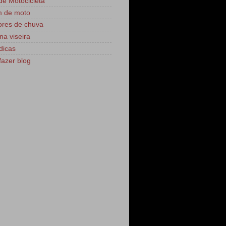
 de Motocicleta
m de moto
res de chuva
na viseira
dicas
azer blog