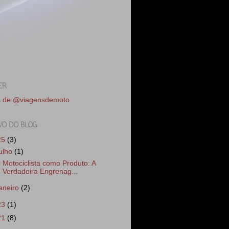
ER
s de @viagensdemoto
VO DO BLOG
25
(3)
julho
(1)
 Motociclista como Produto: A
Verdadeira Engrenag...
janeiro
(2)
23
(1)
21
(8)