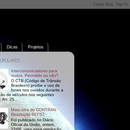
Dicas
Projetos
POPULARES
Intercomunicadores para
motos. Permitido ou não?
O CTB (Código de Trânsito
Brasileiro) proíbe o uso de
fones nos ouvidos durante a
ão de veículos nos seguintes
 Art. 25...
Mais uma do CONTRAN:
Resolução 667/17
Foi publicado no Diário
Oficial da União, ontem,
22/05, uma nova resolução