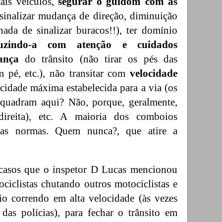
is veículos,
segurar o guidom com as
sinalizar mudança de direção, diminuição
ada de sinalizar buracos!!), ter domínio
uzindo-a com atenção e cuidados
ança
do trânsito (não tirar os pés das
m pé, etc.), não transitar com
velocidade
cidade máxima estabelecida para a via (os
quadram aqui? Não, porque, geralmente,
ireita), etc. A maioria dos comboios
stas normas. Quem nunca?, que atire a
casos que o inspetor D Lucas mencionou
ociclistas chutando outros motociclistas e
io correndo em alta velocidade (às vezes
 das polícias), para fechar o trânsito em