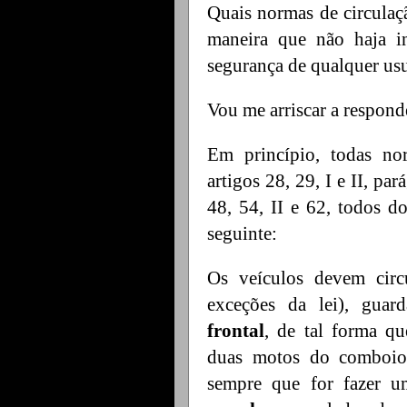
Quais normas de circulaç
maneira que não haja in
segurança de qualquer us
Vou me arriscar a respon
Em princípio, todas nor
artigos 28, 29, I e II, par
48, 54, II e 62, todos d
seguinte:
Os veículos devem cir
exceções da lei), guar
frontal
, de tal forma q
duas motos do comboio 
sempre que for fazer u