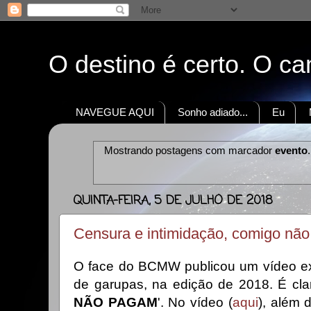
O destino é certo. O c
NAVEGUE AQUI
Sonho adiado...
Eu
Mostrando postagens com marcador
evento
QUINTA-FEIRA, 5 DE JULHO DE 2018
Censura e intimidação, comigo n
O face do BCMW publicou um vídeo exp
de garupas, na edição de 2018. É clar
NÃO PAGAM
'. No vídeo (
aqui
), além 