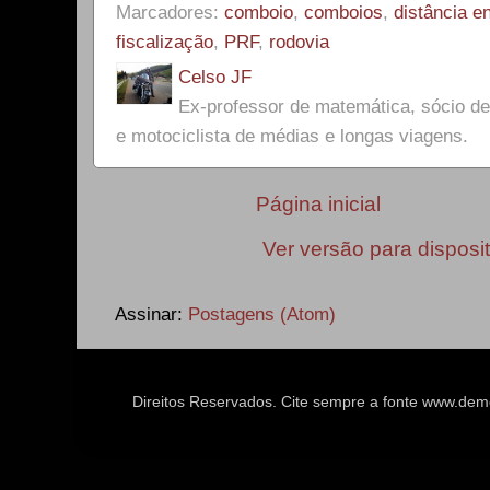
Marcadores:
comboio
,
comboios
,
distância e
fiscalização
,
PRF
,
rodovia
Celso JF
Ex-professor de matemática, sócio 
e motociclista de médias e longas viagens.
Página inicial
Ver versão para disposi
Assinar:
Postagens (Atom)
Direitos Reservados. Cite sempre a fonte www.d