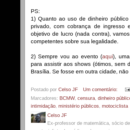
PS:
1) Quanto ao uso de dinheiro público
privado, com cobrança de ingresso
objetivo de lucro (nada contra), vamo
competentes sobre sua legalidade.
2) Sempre vou ao evento (
aqui
), uma
para assistir aos shows (ótimos, sem 
Brasília. Se fosse em outra cidade, não 
Postado por
Celso JF
Um comentário:
Marcadores:
BCMW
,
censura
,
dinheiro públic
intimidação
,
ministério públicos
,
motociclista
Celso JF
Ex-professor de matemática, sócio 