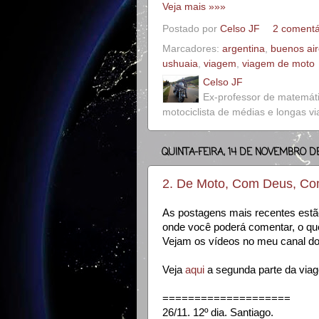
Veja mais »»»
Postado por
Celso JF
2 comentá
Marcadores:
argentina
,
buenos ai
ushuaia
,
viagem
,
viagem de moto
Celso JF
Ex-professor de matemát
motociclista de médias e longas v
QUINTA-FEIRA, 14 DE NOVEMBRO DE
2. De Moto, Com Deus, Com
As postagens mais recentes estão 
onde você poderá comentar, o que
Vejam os vídeos no meu canal do y
Veja
aqui
a segunda parte da viag
====================
26/11. 12º dia. Santiago.