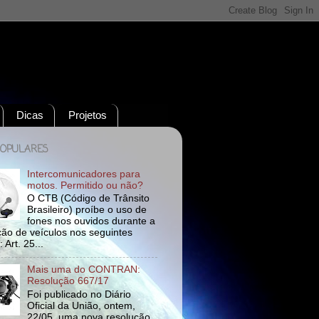
Dicas
Projetos
POPULARES
Intercomunicadores para
motos. Permitido ou não?
O CTB (Código de Trânsito
Brasileiro) proíbe o uso de
fones nos ouvidos durante a
ão de veículos nos seguintes
 Art. 25...
Mais uma do CONTRAN:
Resolução 667/17
Foi publicado no Diário
Oficial da União, ontem,
22/05, uma nova resolução