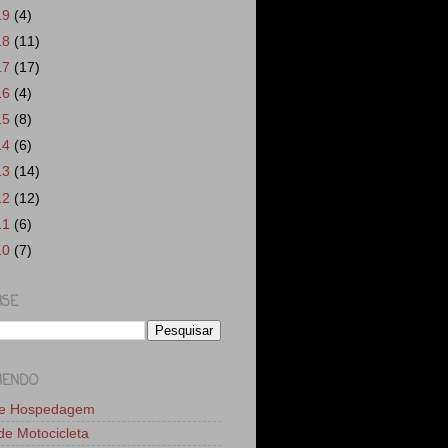
19
(4)
18
(11)
17
(17)
16
(4)
15
(8)
14
(6)
13
(14)
12
(12)
11
(6)
10
(7)
ISE
MENDO
de Hospedagem
 de Motocicleta