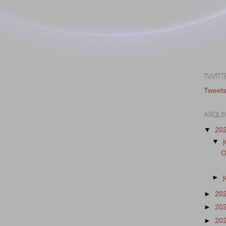
TWITT
Tweet
ARQUI
▼
20
▼
O
►
►
20
►
20
►
20