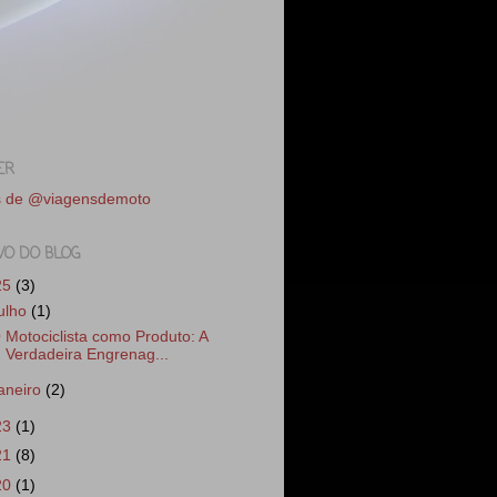
ER
s de @viagensdemoto
VO DO BLOG
25
(3)
julho
(1)
 Motociclista como Produto: A
Verdadeira Engrenag...
janeiro
(2)
23
(1)
21
(8)
20
(1)