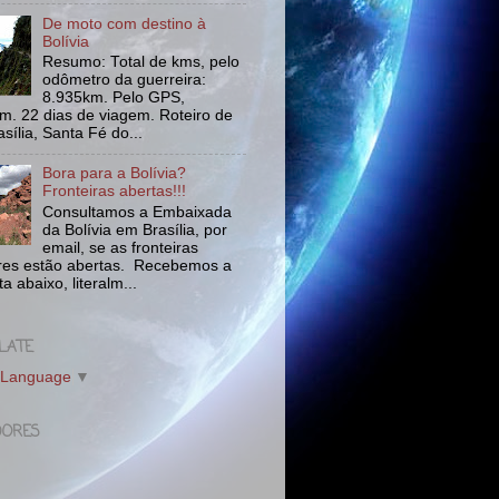
De moto com destino à
Bolívia
Resumo: Total de kms, pelo
odômetro da guerreira:
8.935km. Pelo GPS,
m. 22 dias de viagem. Roteiro de
asília, Santa Fé do...
Bora para a Bolívia?
Fronteiras abertas!!!
Consultamos a Embaixada
da Bolívia em Brasília, por
email, se as fronteiras
tres estão abertas. Recebemos a
a abaixo, literalm...
LATE
 Language
▼
DORES