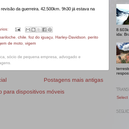
 revisão da guerreira. 42.500km. 9h30 já estava na
rios:
8.603k
ida: Br
bariloche
,
chile
,
foz do iguaçu
,
Harley-Davidson
,
perito
gem de moto
,
vigem
ica, sócio de pequena empresa, advogado e
iagens.
terres
respost
ial
Postagens mais antigas
TRANS
o para dispositivos móveis
Select
SEGUI