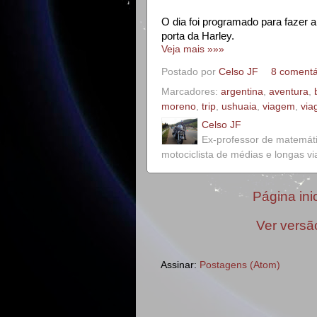
O dia foi programado para fazer a
porta da Harley.
Veja mais »»»
Postado por
Celso JF
8 comentá
Marcadores:
argentina
,
aventura
,
moreno
,
trip
,
ushuaia
,
viagem
,
via
Celso JF
Ex-professor de matemát
motociclista de médias e longas v
Página inic
Ver versã
Assinar:
Postagens (Atom)