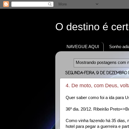
O destino é cer
NAVEGUE AQUI
Sonho adia
Mostrando postagens com 
SEGUNDA-FEIRA, 9 DE DEZEMBRO 
4. De moto, com Deus, vol
Quer saber como foi a ida para 
36º dia. 20/12. Ribeirão Preto=>B
Como vinha fazendo há 35 dias, 
hotel para pegar a guerreira e part