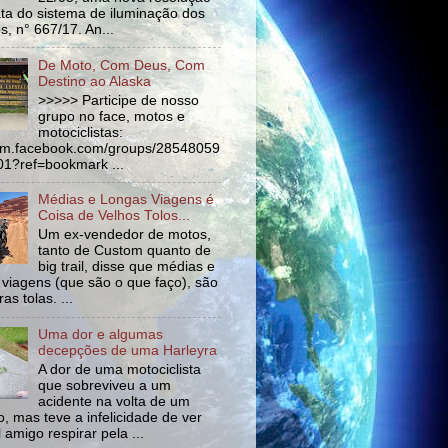
ata do sistema de iluminação dos
s, n° 667/17. An...
De Moto, Com Deus, Com
Destino ao Alaska
>>>>> Participe de nosso
grupo no face, motos e
motociclistas:
//m.facebook.com/groups/28548059
1?ref=bookmark ...
Médias e Longas Viagens é
Coisa de Velhos Tolos...
Um ex-vendedor de motos,
tanto de Custom quanto de
big trail, disse que médias e
 viagens (que são o que faço), são
as tolas. ...
Uma dor e algumas
decepções de uma Harleyra
A dor de uma motociclista
que sobreviveu a um
acidente na volta de um
o, mas teve a infelicidade de ver
l amigo respirar pela ...