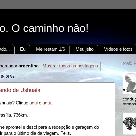
to. O caminho não!
do...
Eu
Me restam 1/6
Meu jeito
Vídeos e fotos
MAIS 
marcador
argentina
.
Mostrar todas as postagens
DE 2013
tando de Ushuaia
conduç
Ushuaia? Clique
aqui
e
aqui
.
termos:
rasília. 736km.
me aprontei e desci para a recepção e garagem do
ir para o último dia da viagem. Feliz.