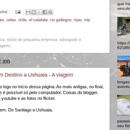
que tr
veículo
rios:
res
,
celso
,
chile
,
el calafate
,
rio gallegos
,
rípio
,
trip
,
ica, sócio de pequena empresa, advogado e
https:
iagens.
821880
 2013
 Destino a Ushuaia - A viagem
longas
aventur
logo no início dessa página. As mais antigas, no final,
 é possível só pelo computador. Coisas do blogger.
outube e as fotos no flicker.
em. De Santiago a Ushuaia.
passei
seu fie