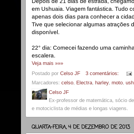
Depois de 21 dias de estrada, chegamos
em Ushuaia. Viagem fantástica. Tudo 
apenas dois dias para conhecer a cidad
Tive que selecionar algumas atrações 
disponível.
22° dia: Comecei fazendo uma caminh
escalera.
Veja mais »»»
Postado por
Celso JF
3 comentários:
Marcadores:
celso
,
Electra
,
harley
,
moto
,
ush
Celso JF
Ex-professor de matemática, sócio 
e motociclista de médias e longas viagens.
QUARTA-FEIRA, 4 DE DEZEMBRO DE 2013