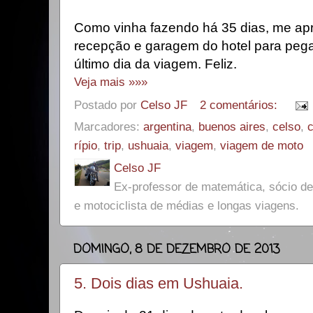
Como vinha fazendo há 35 dias, me apro
recepção e garagem do hotel para pegar 
último dia da viagem. Feliz.
Veja mais »»»
Postado por
Celso JF
2 comentários:
Marcadores:
argentina
,
buenos aires
,
celso
,
c
rípio
,
trip
,
ushuaia
,
viagem
,
viagem de moto
Celso JF
Ex-professor de matemática, sócio 
e motociclista de médias e longas viagens.
DOMINGO, 8 DE DEZEMBRO DE 2013
5. Dois dias em Ushuaia.