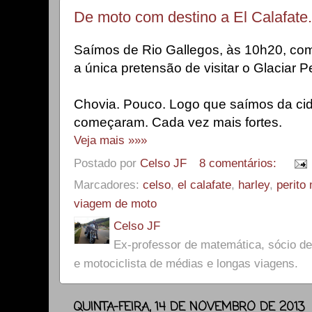
De moto com destino a El Calafate.
Saímos de Rio Gallegos, às 10h20, com
a única pretensão de visitar o Glaciar P
Chovia. Pouco. Logo que saímos da cid
começaram. Cada vez mais fortes.
Veja mais »»»
Postado por
Celso JF
8 comentários:
Marcadores:
celso
,
el calafate
,
harley
,
perito
viagem de moto
Celso JF
Ex-professor de matemática, sócio 
e motociclista de médias e longas viagens.
QUINTA-FEIRA, 14 DE NOVEMBRO DE 2013