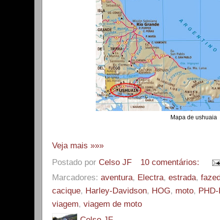
Mapa de ushuaia
Veja mais »»»
Postado por
Celso JF
10 comentários:
Marcadores:
aventura
,
Electra
,
estrada
,
faze
cacique
,
Harley-Davidson
,
HOG
,
moto
,
PHD-
viagem
,
viagem de moto
Celso JF