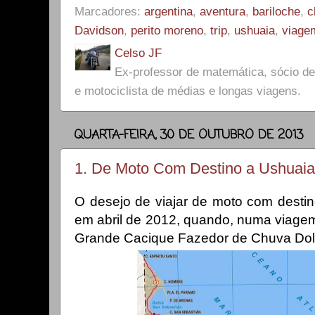
Marcadores:
argentina
,
aventura
,
bariloche
,
c
Davidson
,
perito moreno
,
trip
,
ushuaia
,
viage
Celso JF
Ex-professor de matemática, sócio 
e motociclista de médias e longas viagens.
QUARTA-FEIRA, 30 DE OUTUBRO DE 2013
1. De Moto Com Destino a Ushuaia 
O desejo de viajar de moto com desti
em abril de 2012, quando, numa viagem
Grande Cacique Fazedor de Chuva Dol