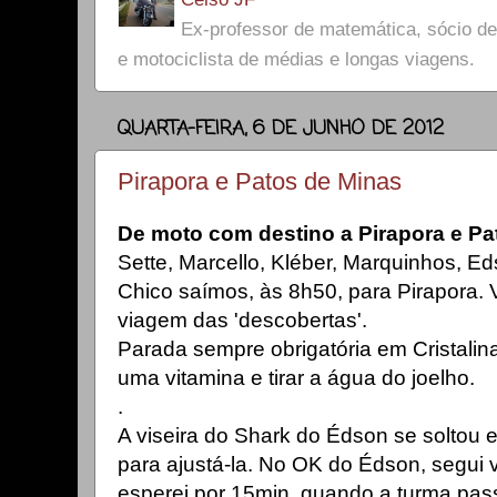
Ex-professor de matemática, sócio 
e motociclista de médias e longas viagens.
QUARTA-FEIRA, 6 DE JUNHO DE 2012
Pirapora e Patos de Minas
De moto com destino a Pirapora e Pa
Sette, Marcello, Kléber, Marquinhos, Ed
Chico saímos, às 8h50, para Pirapora
viagem das 'descobertas'.
Parada sempre obrigatória em Cristalin
uma vitamina e tirar a água do joelho.
.
A viseira do Shark do Édson se soltou
para ajustá-la. No OK do Édson, segui 
esperei por 15min, quando a turma pas