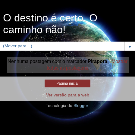
O destino é certo. O
caminho não!
▼
Nenhuma postagem com o marcador
Pirapora
.
Mostrar
todas as postagens
Página inicial
Ver versão para a web
Tecnologia do
Blogger
.