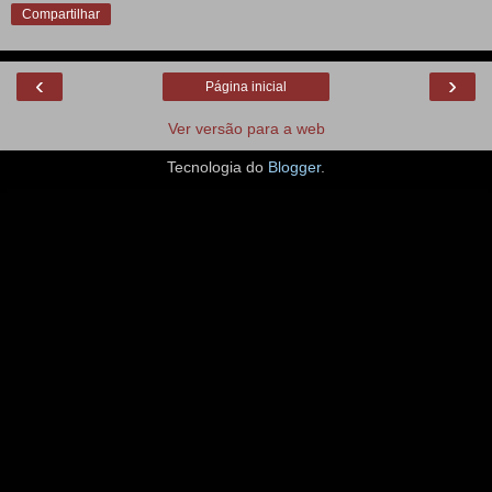
Compartilhar
‹
›
Página inicial
Ver versão para a web
Tecnologia do
Blogger
.