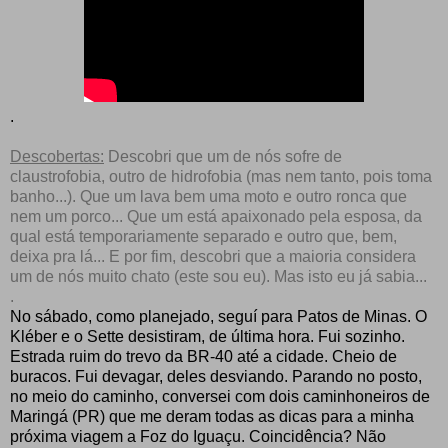
.
Descobertas:
Descobri que um de nós sofre de
claustrofobia, outro de hidrofobia (mas nem tanto, pois toma
banho...). Que um lava bem uma moto e outro ronca que
nem um porco... Que um está apaixonado pela esposa, da
qual está temporariamente separado e outro que, bem,
deixa pra lá... E por fim, descobri que a maioria considera
um de nós muito chato (este sou eu). Mas isto eu já sabia...
.
No sábado, como planejado, seguí para Patos de Minas. O
Kléber e o Sette desistiram, de última hora. Fui sozinho.
Estrada ruim do trevo da BR-40 até a cidade. Cheio de
buracos. Fui devagar, deles desviando. Parando no posto,
no meio do caminho, conversei com dois caminhoneiros de
Maringá (PR) que me deram todas as dicas para a minha
próxima viagem a Foz do Iguaçu. Coincidência? Não