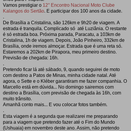
Vamos
prestigiar o
12° Encontro Nacional Moto Clube
Kalangos do Sertão
. E participar dos 100 anos da cidade.
.
De Brasília a Cristalina, são 126km e 9h20 de viagem.
A
estrada é tranquila. Complicado só até Luziânia. O restante
é só estrada boa. Próxima parada, Paracatu, a 103km de
Cristalina, 1h de viagem. Depois, João Pinheiro, 332km de
Brasília, onde iremos almoçar. Estrada que é uma reta só.
Estaremos a 202km de Pirapora, meu primeiro destino.
Previsão de chegada: 16h.
.
Pretendo ficar lá até sábado, 9, quando seguirei de moto
com destino a Patos de Minas, minha cidade natal. Até
agora, o Sette e o Kléber garantiram me fazer companhia. O
Marcello está em dúvida... No domingo sairemos com
destino a Brasília, com previsão de chegada às 16h, com
muito trânsito.
Amanhã conto mais... E vou colocar fotos também.
.
Esta viagem é a segunda que realizarei me preparando
para a viagem que pretendo fazer até o Fim do Mundo
(Ushuaia) em novembro deste ano. Assim, não pretendo