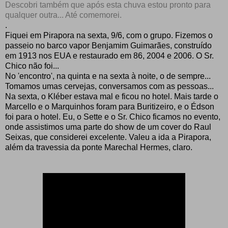
Descobri também que após esta chuva estou pronto para
qualquer outra... Até comemorei.
.
Fiquei em Pirapora na sexta, 9/6, com o grupo. Fizemos o
passeio no barco vapor Benjamim Guimarães, construído
em 1913 nos EUA e restaurado em 86, 2004 e 2006. O Sr.
Chico não foi...
No 'encontro', na quinta e na sexta à noite, o de sempre...
Tomamos umas cervejas, conversamos com as pessoas...
Na sexta, o Kléber estava mal e ficou no hotel. Mais tarde o
Marcello e o Marquinhos foram para Buritizeiro, e o Édson
foi para o hotel. Eu, o Sette e o Sr. Chico ficamos no evento,
onde
assistimos uma parte do show de um cover do Raul
Seixas, que considerei excelente.
Valeu a ida a Pirapora,
além da travessia da ponte Marechal Hermes, claro.