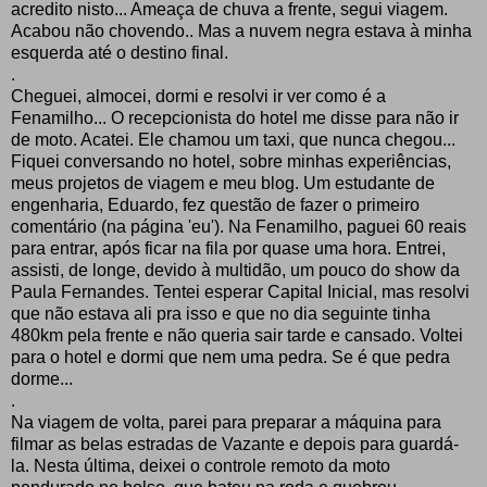
acredito nisto... Ameaça de chuva a frente, segui viagem.
Acabou não chovendo.. Mas a nuvem negra estava à minha
esquerda até o destino final.
.
Cheguei, almocei, dormi e resolvi ir ver como é a
Fenamilho... O recepcionista do hotel me disse para não ir
de moto. Acatei. Ele chamou um taxi, que nunca chegou...
Fiquei conversando no hotel, sobre minhas experiências,
meus projetos de viagem e meu blog. Um estudante de
engenharia, Eduardo, fez questão de fazer o primeiro
comentário (na página 'eu'). Na Fenamilho, paguei 60 reais
para entrar, após ficar na fila por quase uma hora. Entrei,
assisti, de longe, devido à multidão, um pouco do show da
Paula Fernandes. Tentei esperar Capital Inicial, mas resolvi
que não estava ali pra isso e que no dia seguinte tinha
480km pela frente e não queria sair tarde e cansado. Voltei
para o hotel e dormi que nem uma pedra. Se é que pedra
dorme...
.
Na viagem de volta, parei para preparar a máquina para
filmar as belas estradas de Vazante e depois para guardá-
la. Nesta última, deixei o controle remoto da moto