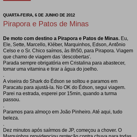
QUARTA-FEIRA, 6 DE JUNHO DE 2012
Pirapora e Patos de Minas
De moto com destino a Pirapora e Patos de Minas.
Eu,
Ele, Sette, Marcello, Kléber, Marquinhos, Edson, Antônio
Celso e o Sr. Chico saímos, às 8h50, para Pirapora. Viagem
que chamo de viagem das 'descobertas'.
Parada sempre obrigatória em Cristalina para abastecer,
tomar uma vitamina e tirar a água do joelho.
.
A viseira do Shark do Édson se soltou e paramos em
Paracatu para ajustá-la. No OK do Édson, segui viagem.
Parei na estrada, esperei por 15min, quando a turma
passou.
.
Paramos para almoço em João Pinheiro. Até aqui, tudo
beleza.
.
Dez minutos após saírmos de JP, começou a chover. O
Marquinhos providenciou proteção contra chuva para todas