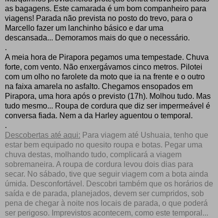
as bagagens. Este camarada é um bom companheiro para
viagens! Parada não prevista no posto do trevo, para o
Marcello fazer um lanchinho básico e dar uma
descansada... Demoramos mais do que o necessário.
.
A meia hora de Pirapora pegamos uma tempestade. Chuva
forte, com vento. Não enxergávamos cinco metros. Pilotei
com um olho no farolete da moto que ia na frente e o outro
na faixa amarela no asfalto. Chegamos ensopados em
Pirapora, uma hora após o previsto (17h). Molhou tudo. Mas
tudo mesmo... Roupa de cordura que diz ser impermeável é
conversa fiada. Nem a da Harley aguentou o temporal.
.
Descobertas até aqui:
Para viagem até Ushuaia, tenho que
estar bem equipado no quesito roupa e botas. Pegar uma
chuva destas, molhando tudo, complicará a viagem
sobremaneira. A roupa de cordura levou dois dias para
secar. No sábado, tive que seguir viagem com a bota ainda
úmida. Desconfortável. Descobri também que os horários de
saída e de parada, planejados, devem ser cumpridos, sob
pena de chegar à noite nos locais de parada, o que poderá
ser perigoso. Imprevistos acontecem, como este temporal...