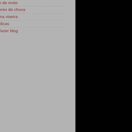
m de moto
res de chuva
na viseira
dicas
azer blog