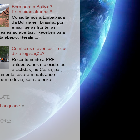
Bora para a Bolívia?
Fronteiras abertas!!!
Consultamos a Embaixada
da Bolívia em Brasília, por
email, se as fronteiras
tres estão abertas. Recebemos a
a abaixo, literalm...
Comboios e eventos - o que
diz a legislação?
Recentemente a PRF
autuou vários motociclistas
e ciclistas, no Ceará, por,
amente, estarem realizando
 em rodovia, sem autoriza...
LATE
 Language
▼
DORES