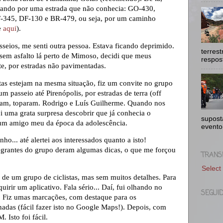
nando por uma estrada que não conhecia: GO-430,
DF-345, DF-130 e BR-479, ou seja, por um caminho
e
aqui
).
sseios, me senti outra pessoa. Estava ficando deprimido.
terres
sem asfalto lá perto de Mimoso, decidi que meus
respost
e, por estradas não pavimentadas.
tas estejam na mesma situação, fiz um convite no grupo
um passeio até Pirenópolis, por estradas de terra (off
ram, toparam. Rodrigo e Luís Guilherme. Quando nos
oi uma grata surpresa descobrir que já conhecia o
supost
 um amigo meu da época da adolescência.
evento
ho... até alertei aos interessados quanto a isto!
egrantes do grupo deram algumas dicas, o que me forçou
TRANS
Select
de um grupo de ciclistas, mas sem muitos detalhes. Para
uirir um aplicativo. Fala sério... Daí, fui olhando no
SEGUI
 Fiz umas marcações, com destaque para os
adas (fácil fazer isto no Google Maps!). Depois, com
. Isto foi fácil.