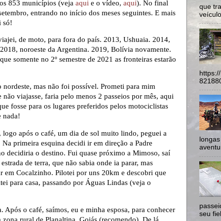
aos 853 municípios (veja
aqui
e o vídeo,
aqui
). No final
que tr
e setembro, entrando no início dos meses seguintes. E mais
veículo
 só!
ajei, de moto, para fora do país. 2013, Ushuaia. 2014,
 2018, noroeste da Argentina. 2019, Bolívia novamente.
que somente no 2º semestre de 2021 as fronteiras estarão
https:
821880
 o nordeste, mas não foi possível. Prometi para mim
 não viajasse, faria pelo menos 2 passeios por mês, aqui
ue fosse para os lugares preferidos pelos motociclistas
e nada!
 logo após o café, um dia de sol muito lindo, peguei a
longas
 Na primeira esquina decidi ir em direção a Padre
aventur
 decidiria o destino. Fui quase próximo a Mimoso, saí
estrada de terra, que não sabia onde ia parar, mas
ar em Cocalzinho. Pilotei por uns 20km e descobri que
ei para casa, passando por Águas Lindas (veja o
passei
. Após o café, saímos, eu e minha esposa, para conhecer
seu fie
 zona rural de Planaltina, Goiás (recomendo). De lá,