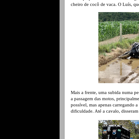
cheiro de cocô de vaca. O Luís, qu
Mais a frente, uma subida numa ped
a passagem das motos, principalme
possível, mas apenas carregando a 
dificuldade. Até a cavalo, dissera