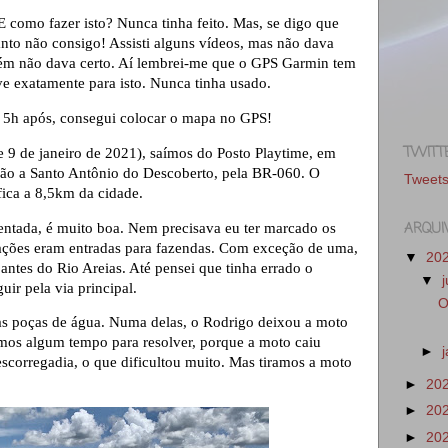
E como fazer isto? Nunca tinha feito. Mas, se digo que
nto não consigo! Assisti alguns vídeos, mas não dava
ambém não dava certo. Aí lembrei-me que o GPS Garmin tem
e exatamente para isto. Nunca tinha usado.
as 5h após, consegui colocar o mapa no GPS!
TWITT
 9 de janeiro de 2021), saímos do Posto Playtime, em
ão a Santo Antônio do Descoberto, pela BR-060. O
Tweet
fica a 8,5km da cidade.
ARQUI
entada, é muito boa. Nem precisava eu ter marcado os
ações eram entradas para fazendas. Com exceção de uma,
▼
20
antes do Rio Areias. Até pensei que tinha errado o
▼
uir pela via principal.
O
s poças de água. Numa delas, o Rodrigo deixou a moto
mos algum tempo para resolver, porque a moto caiu
►
escorregadia, o que dificultou muito. Mas tiramos a moto
►
20
►
20
►
20