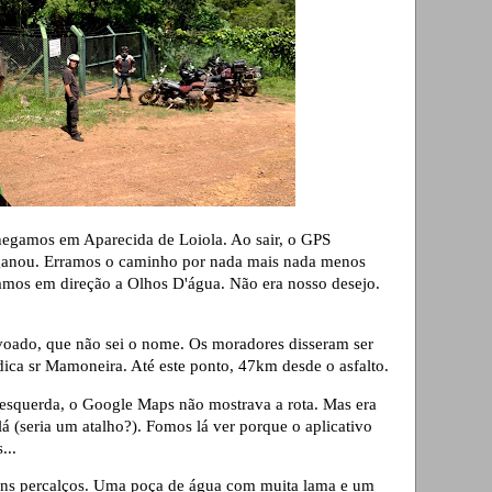
hegamos em Aparecida de Loiola. Ao sair, o GPS
ganou. Erramos o caminho por nada mais nada menos
amos em direção a Olhos D'água. Não era nosso desejo.
ado, que não sei o nome. Os moradores disseram ser
ca sr Mamoneira. Até este ponto, 47km desde o asfalto.
esquerda, o Google Maps não mostrava a rota. Mas era
á (seria um atalho?). Fomos lá ver porque o aplicativo
...
uns percalços. Uma poça de água com muita lama e um