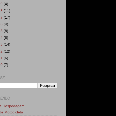
19
(4)
18
(11)
17
(17)
16
(4)
15
(8)
14
(6)
13
(14)
12
(12)
11
(6)
10
(7)
ISE
MENDO
de Hospedagem
 de Motocicleta