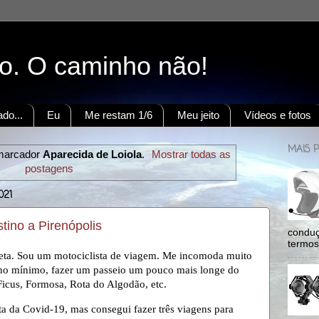
to. O caminho não!
do...
Eu
Me restam 1/6
Meu jeito
Vídeos e fotos
MAIS 
marcador
Aparecida de Loiola
.
Mostrar todas as
postagens
021
tino a Pirenópolis
conduç
termos:
ieta. Sou um motociclista de viagem. Me incomoda muito
, no mínimo, fazer um passeio um pouco mais longe do
 Ficus, Formosa, Rota do Algodão, etc.
nta da Covid-19, mas consegui fazer três viagens para