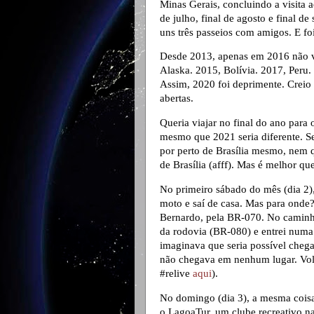
Minas Gerais, concluindo a visita 
de julho, final de agosto e final d
uns três passeios com amigos. E foi
Desde 2013, apenas em 2016 não vi
Alaska. 2015, Bolívia. 2017, Peru.
Assim, 2020 foi deprimente. Creio 
abertas.
Queria viajar no final do ano para
mesmo que 2021 seria diferente. Se
por perto de Brasília mesmo, nem q
de Brasília (afff). Mas é melhor qu
No primeiro sábado do mês (dia 2),
moto e saí de casa. Mas para onde?
Bernardo, pela BR-070. No caminho
da rodovia (BR-080) e entrei numa 
imaginava que seria possível cheg
não chegava em nenhum lugar. Volt
#relive
aqui
).
No domingo (dia 3), a mesma coisa
o LagoaTur, um clube recreativo na