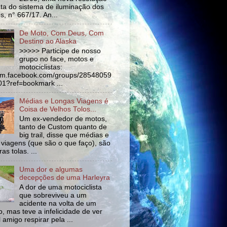
ata do sistema de iluminação dos
s, n° 667/17. An...
De Moto, Com Deus, Com
Destino ao Alaska
>>>>> Participe de nosso
grupo no face, motos e
motociclistas:
//m.facebook.com/groups/28548059
1?ref=bookmark ...
Médias e Longas Viagens é
Coisa de Velhos Tolos...
Um ex-vendedor de motos,
tanto de Custom quanto de
big trail, disse que médias e
 viagens (que são o que faço), são
as tolas. ...
Uma dor e algumas
decepções de uma Harleyra
A dor de uma motociclista
que sobreviveu a um
acidente na volta de um
o, mas teve a infelicidade de ver
l amigo respirar pela ...