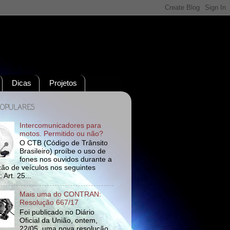
Dicas
Projetos
POPULARES
Intercomunicadores para
motos. Permitido ou não?
O CTB (Código de Trânsito
Brasileiro) proíbe o uso de
fones nos ouvidos durante a
ão de veículos nos seguintes
 Art. 25...
Mais uma do CONTRAN:
Resolução 667/17
Foi publicado no Diário
Oficial da União, ontem,
22/05, uma nova resolução