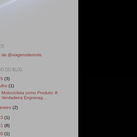
ER
s de @viagensdemoto
VO DO BLOG
25
(3)
julho
(1)
 Motociclista como Produto: A
Verdadeira Engrenag...
janeiro
(2)
23
(1)
21
(8)
20
(1)