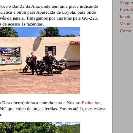
Viage
to, no Bar Zé da Ana, onde tem uma placa indicando
Fazedo
clética e outra para Aparecida de Loyola, para onde
Inseto 
avés da janela. Trafegamos por uns kms pela GO-225.
Visual 
 de acesso às fazendas.
Como f
o Descoberto) tinha a entrada para a
Nex no Extinction
,
G que cuida de onças feridas. Fomos até lá, mas estava
o.