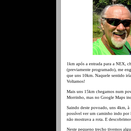
1km após a entrada para a NEX, c
(previamente programado), me en
que uns 10km. Naquele sentido irí
Voltamos!
Mais uns 15km chegamos num povo
Morrinho, mas no Google Maps indi
Saindo deste povoado, uns 4km, à 
possível ver um caminho indo por l
não mostrava a rota. E descobrimos
Neste pequeno trecho tivemos alg