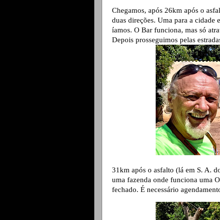
Chegamos, após 26km após o asfal
duas direções. Uma para a cidade e
íamos. O Bar funciona, mas só atr
Depois prosseguimos pelas estradas
31km após o asfalto (lá em S. A. d
uma fazenda onde funciona uma ON
fechado. É necessário agendament