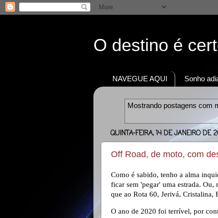
O destino é cer
NAVEGUE AQUI
Sonho adia
Mostrando postagens com 
QUINTA-FEIRA, 14 DE JANEIRO DE 2
Off Road, de moto, com des
Como é sabido, tenho a alma inqu
ficar sem 'pegar' uma estrada. Ou
que ao Rota 60, Jerivá, Cristalina,
O ano de 2020 foi terrível, por co