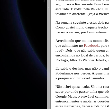
segui para o Restaurante Dom Fer
asfaltada. E voltei pela BR-020, 
totalmente diferente. (veja o #reliv
Na semana seguinte a estes dois pa
Como gostei muito daquele trecho 
passeios seriam, predominantement
Acreditando que muitos motociclis
que administro no
Facebook
, para 
road). Dois, que não sabia quem e
encontramos no local de partida, f
Rodrigo, filho do Wander Toledo,
Eu sabia o destino, mas não o camin
Poderíamos nos perder. Alguns int
a pesquisar o provável caminho.
Não achei quase nada. Só uma rota 
saber por onde passar tinha que adq
Google Maps, o provável caminho.
entroncamentos e anotei as coorden
estas marcações, tracei a rota no GM