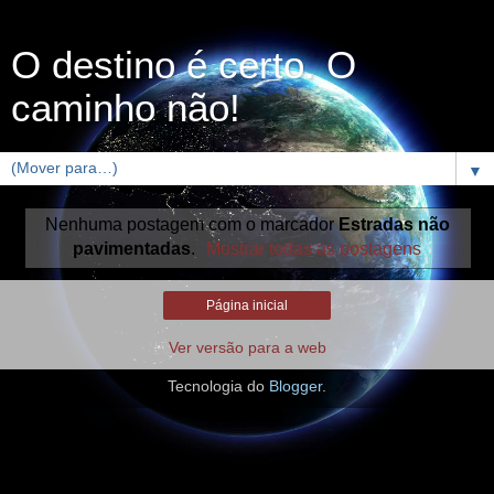
O destino é certo. O
caminho não!
▼
Nenhuma postagem com o marcador
Estradas não
pavimentadas
.
Mostrar todas as postagens
Página inicial
Ver versão para a web
Tecnologia do
Blogger
.