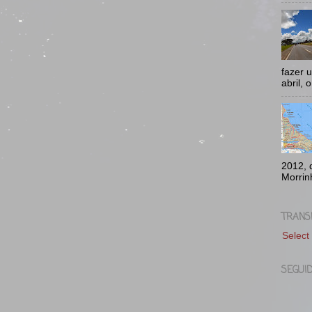
fazer 
abril, 
2012, 
Morrin
TRANS
Select
SEGUI