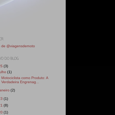
ER
s de @viagensdemoto
VO DO BLOG
25
(3)
julho
(1)
 Motociclista como Produto: A
Verdadeira Engrenag...
janeiro
(2)
23
(1)
21
(8)
20
(1)