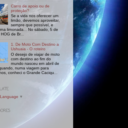
Carro de apoio ou de
proteção?
Se a vida nos oferecer um
limão, devemos aproveitar,
sempre que possível, e
uma limonada... No sábado, 5 de
o HOG de Br...
1. De Moto Com Destino a
Ushuaia - O roteiro
O desejo de viajar de moto
com destino ao fim do
mundo nasceu em abril de
quando, numa viagem para
hos, conheci o Grande Caciqu...
LATE
 Language
▼
DORES