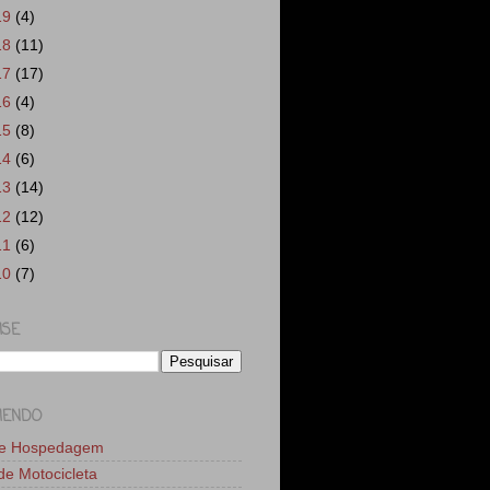
19
(4)
18
(11)
17
(17)
16
(4)
15
(8)
14
(6)
13
(14)
12
(12)
11
(6)
10
(7)
ISE
MENDO
de Hospedagem
 de Motocicleta