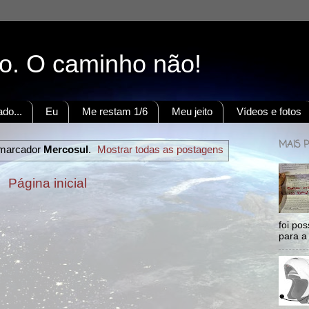
to. O caminho não!
do...
Eu
Me restam 1/6
Meu jeito
Vídeos e fotos
MAIS 
marcador
Mercosul
.
Mostrar todas as postagens
Página inicial
foi po
para a