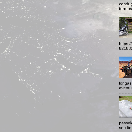
conduç
termos:
https:
821880
longas
aventur
passei
seu fie