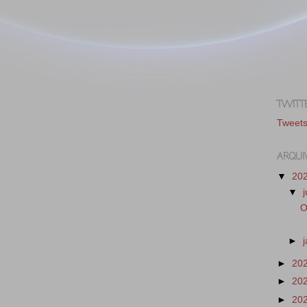
TWITT
Tweet
ARQUI
▼
20
▼
O
►
►
20
►
20
►
20