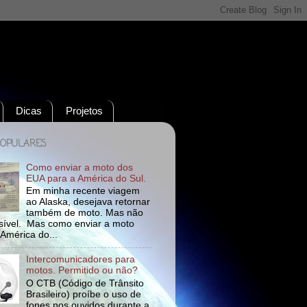
Dicas
Projetos
POPULARES
Como enviar a moto dos
EUA para a América do Sul.
Em minha recente viagem
ao Alaska, desejava retornar
também de moto. Mas não
ssível. Mas como enviar a moto
 América do...
Intercomunicadores para
motos. Permitido ou não?
O CTB (Código de Trânsito
Brasileiro) proíbe o uso de
fones nos ouvidos durante a