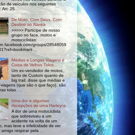
ão de veículos nos seguintes
 Art. 25...
De Moto, Com Deus, Com
Destino ao Alaska
>>>>> Participe de nosso
grupo no face, motos e
motociclistas:
//m.facebook.com/groups/28548059
1?ref=bookmark ...
Médias e Longas Viagens é
Coisa de Velhos Tolos...
Um ex-vendedor de motos,
tanto de Custom quanto de
big trail, disse que médias e
 viagens (que são o que faço), são
as tolas. ...
Uma dor e algumas
decepções de uma Harleyra
A dor de uma motociclista
que sobreviveu a um
acidente na volta de um
o, mas teve a infelicidade de ver
l amigo respirar pela ...