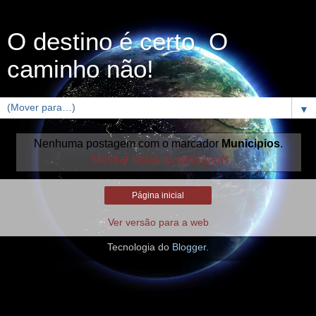
O destino é certo. O
caminho não!
▼
Nenhuma postagem com o marcador
Municipios
.
Mostrar todas as postagens
Página inicial
Ver versão para a web
Tecnologia do
Blogger
.