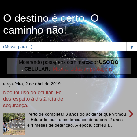
O destino é certo. O
caminho não!
▼
Mostrando postagens com marcador
USO DO
CELULAR
.
Mostrar todas as postagens
terça-feira, 2 de abril de 2019
Não foi uso do celular. Foi
desrespeito à distância de
segurança.
›
Perto de completar 3 anos do acidente que vitimou
o Eduardo, saiu a sentença condenatória. 2 anos
e 4 meses de detenção. À época, correu a ...