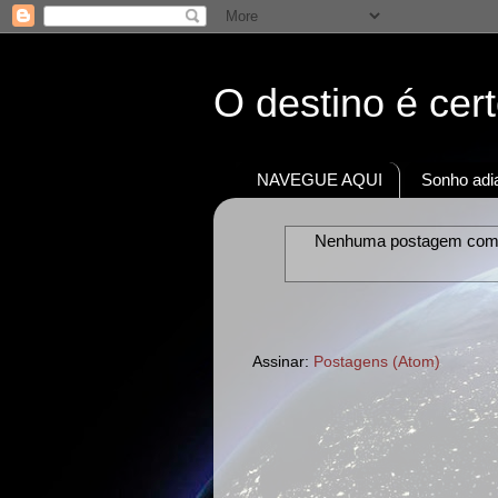
O destino é cer
NAVEGUE AQUI
Sonho adia
Nenhuma postagem com
Assinar:
Postagens (Atom)