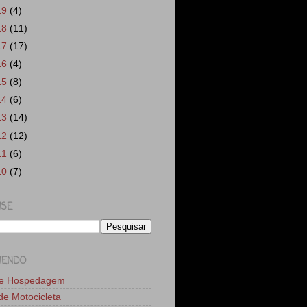
19
(4)
18
(11)
17
(17)
16
(4)
15
(8)
14
(6)
13
(14)
12
(12)
11
(6)
10
(7)
ISE
MENDO
de Hospedagem
 de Motocicleta