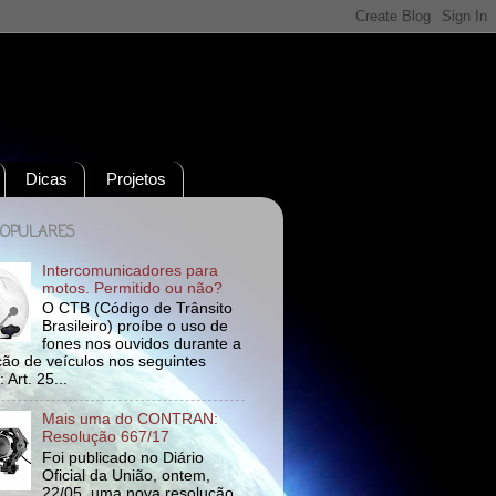
Dicas
Projetos
POPULARES
Intercomunicadores para
motos. Permitido ou não?
O CTB (Código de Trânsito
Brasileiro) proíbe o uso de
fones nos ouvidos durante a
ão de veículos nos seguintes
 Art. 25...
Mais uma do CONTRAN:
Resolução 667/17
Foi publicado no Diário
Oficial da União, ontem,
22/05, uma nova resolução