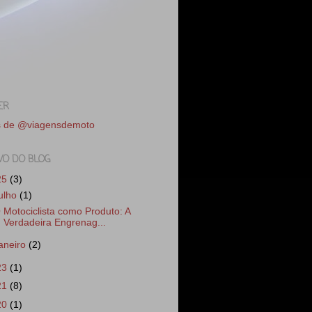
ER
s de @viagensdemoto
VO DO BLOG
25
(3)
julho
(1)
 Motociclista como Produto: A
Verdadeira Engrenag...
janeiro
(2)
23
(1)
21
(8)
20
(1)