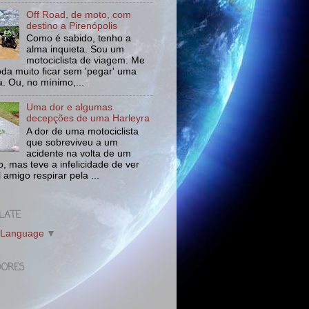
Off Road, de moto, com
destino a Pirenópolis
Como é sabido, tenho a
alma inquieta. Sou um
motociclista de viagem. Me
da muito ficar sem 'pegar' uma
a. Ou, no mínimo,...
Uma dor e algumas
decepções de uma Harleyra
A dor de uma motociclista
que sobreviveu a um
acidente na volta de um
o, mas teve a infelicidade de ver
l amigo respirar pela ...
LATE
 Language
▼
DORES