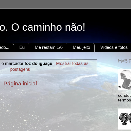
to. O caminho não!
do...
Eu
Me restam 1/6
Meu jeito
Vídeos e fotos
MAIS 
 o marcador
foz do iguaçu
.
Mostrar todas as
postagens
Página inicial
conduç
termos: