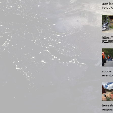
que tr
veículo
https:
821880
supost
evento
terres
respost