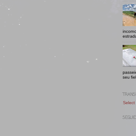
incomo
estrad
passei
seu fie
TRANS
Select
SEGUI