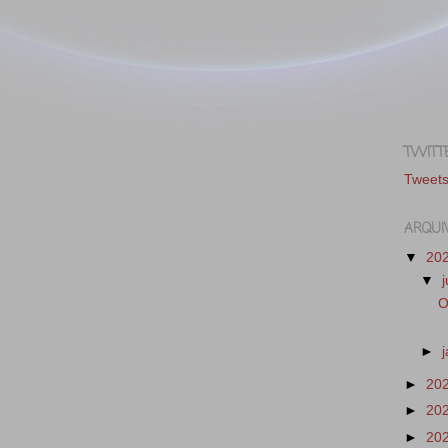
TWITT
Tweet
ARQUI
▼
20
▼
O
►
►
20
►
20
►
20