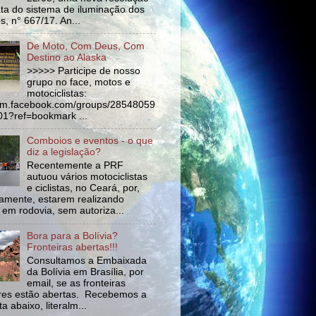
ata do sistema de iluminação dos
s, n° 667/17. An...
De Moto, Com Deus, Com
Destino ao Alaska
>>>>> Participe de nosso
grupo no face, motos e
motociclistas:
//m.facebook.com/groups/28548059
1?ref=bookmark ...
Comboios e eventos - o que
diz a legislação?
Recentemente a PRF
autuou vários motociclistas
e ciclistas, no Ceará, por,
amente, estarem realizando
 em rodovia, sem autoriza...
Bora para a Bolívia?
Fronteiras abertas!!!
Consultamos a Embaixada
da Bolívia em Brasília, por
email, se as fronteiras
tres estão abertas. Recebemos a
a abaixo, literalm...