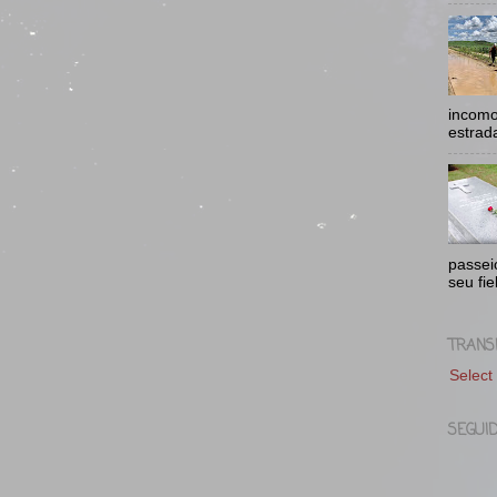
incomo
estrad
passei
seu fie
TRANS
Select
SEGUI