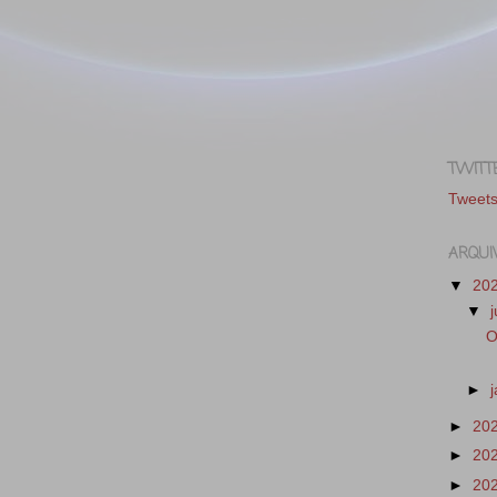
TWITT
Tweet
ARQUI
▼
20
▼
O
►
►
20
►
20
►
20