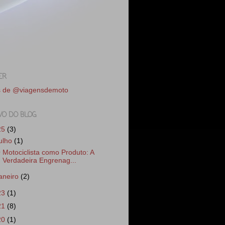
ER
s de @viagensdemoto
VO DO BLOG
25
(3)
julho
(1)
 Motociclista como Produto: A
Verdadeira Engrenag...
janeiro
(2)
23
(1)
21
(8)
20
(1)