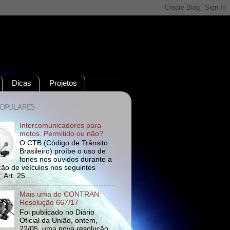
Dicas
Projetos
POPULARES
Intercomunicadores para
motos. Permitido ou não?
O CTB (Código de Trânsito
Brasileiro) proíbe o uso de
fones nos ouvidos durante a
ão de veículos nos seguintes
 Art. 25...
Mais uma do CONTRAN:
Resolução 667/17
Foi publicado no Diário
Oficial da União, ontem,
22/05, uma nova resolução