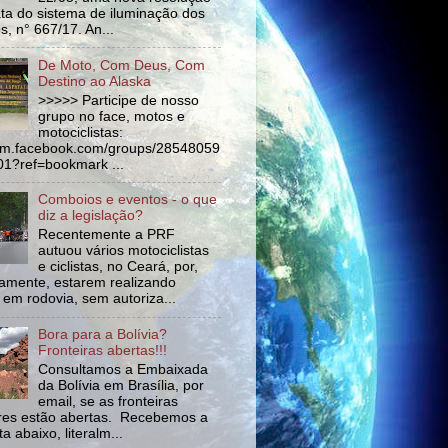
ata do sistema de iluminação dos
s, n° 667/17. An...
De Moto, Com Deus, Com
Destino ao Alaska
>>>>> Participe de nosso
grupo no face, motos e
motociclistas:
//m.facebook.com/groups/28548059
1?ref=bookmark ...
Comboios e eventos - o que
diz a legislação?
Recentemente a PRF
autuou vários motociclistas
e ciclistas, no Ceará, por,
amente, estarem realizando
 em rodovia, sem autoriza...
Bora para a Bolívia?
Fronteiras abertas!!!
Consultamos a Embaixada
da Bolívia em Brasília, por
email, se as fronteiras
tres estão abertas. Recebemos a
a abaixo, literalm...