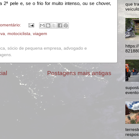
 2ª pele e, se o frio for muito intenso, ou se chover,
que tr
veículo
omentário:
uva
,
motociclista
,
viagem
https:
ica, sócio de pequena empresa, advogado e
821880
iagens.
ial
Postagens mais antigas
supost
evento
terres
respost