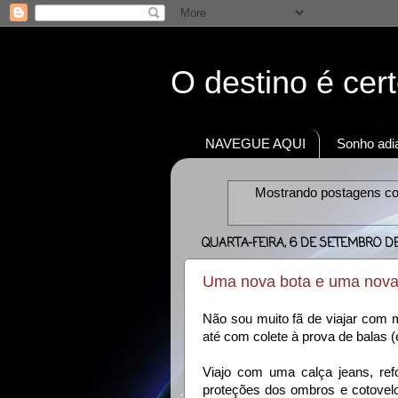
O destino é cer
NAVEGUE AQUI
Sonho adia
Mostrando postagens 
QUARTA-FEIRA, 6 DE SETEMBRO DE
Uma nova bota e uma nova 
Não sou muito fã de viajar com m
até com colete à prova de balas 
Viajo com uma calça jeans, refo
proteções dos ombros e cotovel