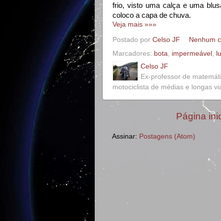
frio, visto uma calça e uma blusa
coloco a capa de chuva.
Veja mais »»»
Postado por
Celso JF
Nenhum c
Marcadores:
bota
,
impermeável
,
l
Celso JF
Ex-professor de matemát
motociclista de médias e longas v
Página inic
Assinar:
Postagens (Atom)