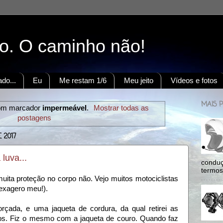
to. O caminho não!
do...
Eu
Me restam 1/6
Meu jeito
Vídeos e fotos
MAIS 
com marcador
impermeável
.
Mostrar todas as
postagens
 2017
luva...
conduç
termos:
uita proteção no corpo não. Vejo muitos motociclistas
(exagero meu!).
rçada, e uma jaqueta de cordura, da qual retirei as
os. Fiz o mesmo com a jaqueta de couro. Quando faz