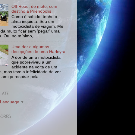
Off Road, de moto, com
destino a Pirenópolis
Como é sabido, tenho a
alma inquieta. Sou um
motociclista de viagem. Me
da muito ficar sem 'pegar' uma
a. Ou, no mínimo,...
Uma dor e algumas
decepções de uma Harleyra
A dor de uma motociclista
que sobreviveu a um
acidente na volta de um
o, mas teve a infelicidade de ver
l amigo respirar pela ...
LATE
 Language
▼
DORES