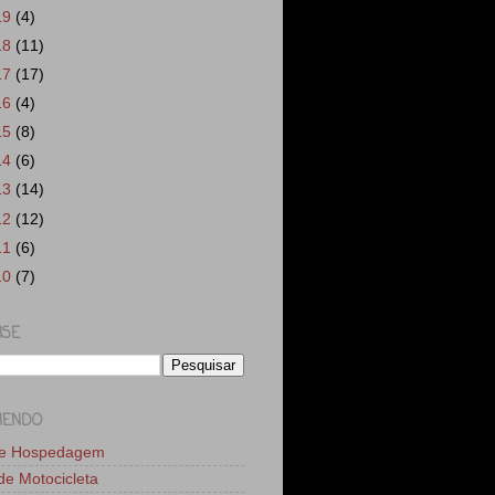
19
(4)
18
(11)
17
(17)
16
(4)
15
(8)
14
(6)
13
(14)
12
(12)
11
(6)
10
(7)
ISE
MENDO
de Hospedagem
 de Motocicleta