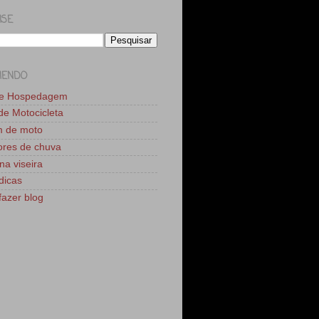
ISE
MENDO
de Hospedagem
 de Motocicleta
m de moto
res de chuva
na viseira
dicas
azer blog