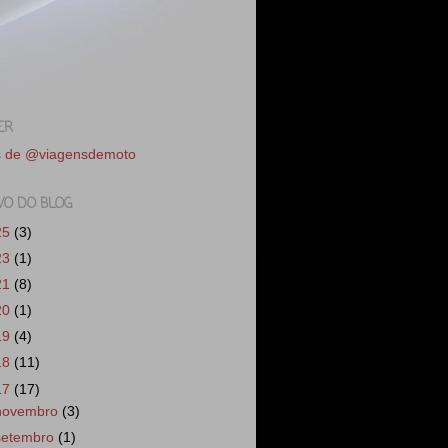
ER
s de @viagensdemoto
VO DO BLOG
25
(3)
23
(1)
21
(8)
20
(1)
19
(4)
18
(11)
17
(17)
novembro
(3)
setembro
(1)