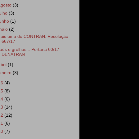
agosto
(3)
julho
(3)
junho
(1)
maio
(2)
ais uma do CONTRAN: Resolução
667/17
aús e grelhas... Portaria 60/17
DENATRAN
abril
(1)
janeiro
(3)
16
(4)
15
(8)
14
(6)
13
(14)
12
(12)
11
(6)
10
(7)