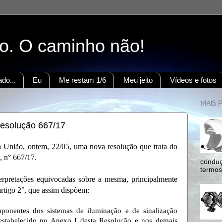
to. O caminho não!
do...
Eu
Me restam 1/6
Meu jeito
Vídeos e fotos
MAIS 
solução 667/17
a União, ontem, 22/05, uma nova resolução que trata do
, n° 667/17.
conduç
termos:
erpretações equivocadas sobre a mesma, principalmente
artigo 2°, que assim dispõem:
mponentes dos sistemas de iluminação e de sinalização
estabelecido no Anexo I desta Resolução e nos demais