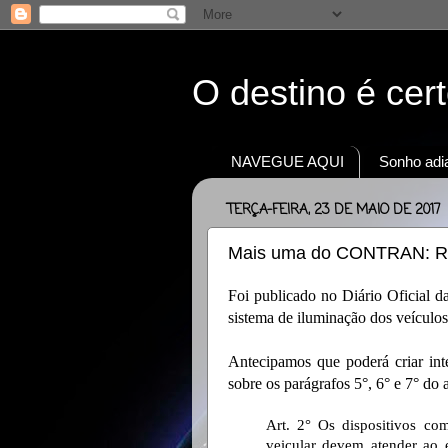
O destino é cer
NAVEGUE AQUI
Sonho adia
TERÇA-FEIRA, 23 DE MAIO DE 2017
Mais uma do CONTRAN: Re
Foi publicado no Diário Oficial d
sistema de iluminação dos veículos
Antecipamos que poderá criar int
sobre os parágrafos 5°, 6° e 7° do 
Art. 2° Os dispositivos co
veicular devem atender ao 