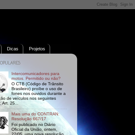
Dicas
Projetos
POPULARES
Intercomunicadores para
motos. Permitido ou não?
O CTB (Código de Trânsito
Brasileiro) proíbe o uso de
fones nos ouvidos durante a
ão de veículos nos seguintes
 Art. 25...
Mais uma do CONTRAN:
Resolução 667/17
Foi publicado no Diário
Oficial da União, ontem,
22/05, uma nova resolução