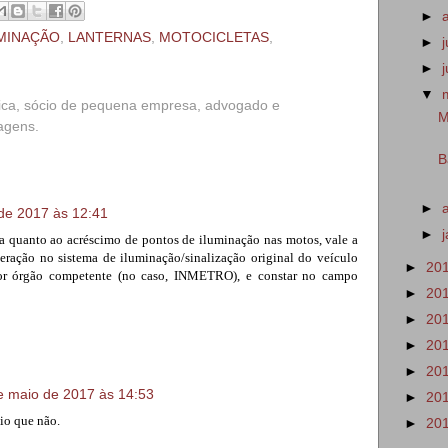
►
MINAÇÃO
,
LANTERNAS
,
MOTOCICLETAS
,
►
►
▼
ica, sócio de pequena empresa, advogado e
M
iagens.
B
►
de 2017 às 12:41
►
a quanto ao acréscimo de pontos de iluminação nas motos, vale a
teração no sistema de iluminação/sinalização original do veículo
►
20
por órgão competente (no caso, INMETRO), e constar no campo
►
20
►
20
►
20
►
20
e maio de 2017 às 14:53
►
20
io que não.
►
20