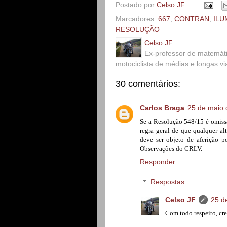
Postado por
Celso JF
Marcadores:
667
,
CONTRAN
,
ILU
RESOLUÇÃO
Celso JF
Ex-professor de matemát
motociclista de médias e longas v
30 comentários:
Carlos Braga
25 de maio 
Se a Resolução 548/15 é omiss
regra geral de que qualquer al
deve ser objeto de aferição 
Observações do CRLV.
Responder
Respostas
Celso JF
25 d
Com todo respeito, cre