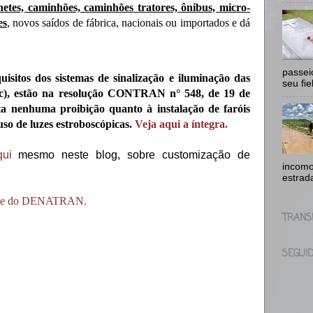
onetes, caminhões, caminhões tratores, ônibus, micro-
es
, novos saídos de fábrica, nacionais ou importados e dá
passei
uisitos dos sistemas de sinalização e iluminação das
seu fie
, etc), estão na resolução CONTRAN n° 548, de 19 de
ta nenhuma proibição quanto à instalação de faróis
uso de luzes estroboscópicas.
Veja aqui a íntegra.
qui
mesmo neste blog, sobre customização de
incomo
estrad
 site do DENATRAN.
TRANS
SEGUI