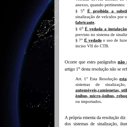
anexos, quando pertinentes:
o
§ 5
É proibida a substi
sinalização de veículos por 
fabricante
.
o
§ 6
É vedada a instalação
previsto no sistema de sinali
§ 7°
É vedado
o uso de luze
inciso VII do CTB.
Ocorre que estes parágrafos
não 
o
artigo 1
desta resolução não se ref
Art. 1° Esta Resolução
esta
sistemas de sinalizaçã
automóveis,camionetas, uti
ônibus, micro-ônibus, rebo
ou importados.
A própria ementa da resolução diz q
dos sistemas de sinalização, il