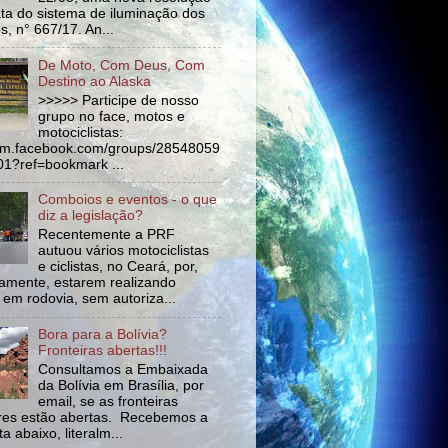
ata do sistema de iluminação dos
s, n° 667/17. An...
De Moto, Com Deus, Com
Destino ao Alaska
>>>>> Participe de nosso
grupo no face, motos e
motociclistas:
//m.facebook.com/groups/28548059
1?ref=bookmark ...
Comboios e eventos - o que
diz a legislação?
Recentemente a PRF
autuou vários motociclistas
e ciclistas, no Ceará, por,
amente, estarem realizando
 em rodovia, sem autoriza...
Bora para a Bolívia?
Fronteiras abertas!!!
Consultamos a Embaixada
da Bolívia em Brasília, por
email, se as fronteiras
tres estão abertas. Recebemos a
a abaixo, literalm...