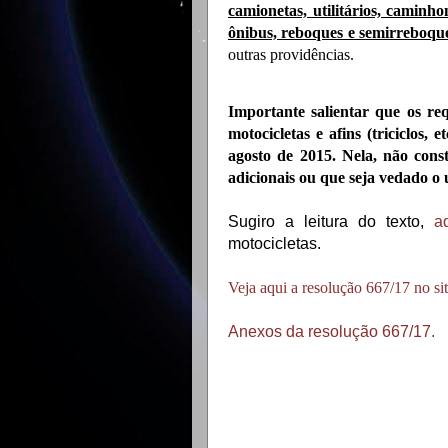
camionetas, utilitários, caminh
ônibus, reboques e semirreboqu
outras providências.
Importante salientar que os req
motocicletas e afins (triciclos
agosto de 2015. Nela, não cons
adicionais ou que seja vedado o 
Sugiro a leitura do texto,
a
motocicletas.
Veja aqui a resolução 667/17 no
Anexos da resolução 667/17.