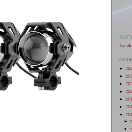
TWITT
Tweet
ARQUI
►
20
►
20
►
20
►
20
►
20
►
20
▼
20
►
►