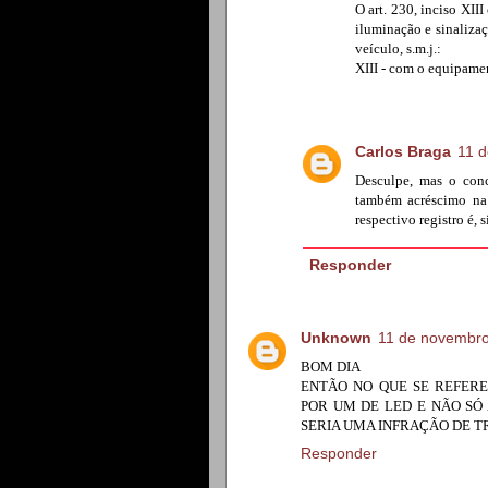
O art. 230, inciso XIII
iluminação e sinalizaçã
veículo, s.m.j.:
XIII - com o equipamen
Carlos Braga
11 d
Desculpe, mas o conc
também acréscimo na 
respectivo registro é, s
Responder
Unknown
11 de novembro
BOM DIA
ENTÃO NO QUE SE REFERE
POR UM DE LED E NÃO SÓ
SERIA UMA INFRAÇÃO DE T
Responder