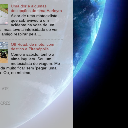
Uma dor e algumas
decepções de uma Harleyra
A dor de uma motociclista
que sobreviveu a um
acidente na volta de um
o, mas teve a infelicidade de ver
l amigo respirar pela ...
Off Road, de moto, com
destino a Pirenópolis
Como é sabido, tenho a
alma inquieta. Sou um
motociclista de viagem. Me
da muito ficar sem 'pegar' uma
a. Ou, no mínimo,...
LATE
DORES