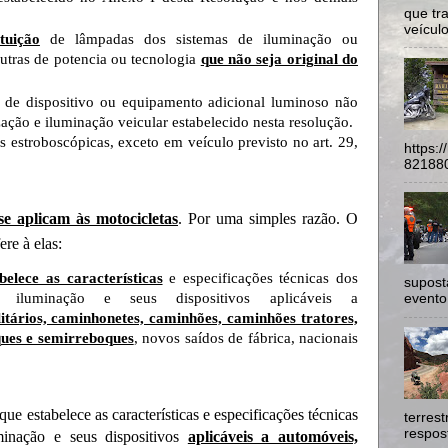
que tr
veículo
tuição
de lâmpadas dos sistemas de iluminação ou
outras de potencia ou tecnologia
que não seja original do
de dispositivo ou equipamento adicional luminoso não
zação e iluminação veicular estabelecido nesta resolução.
s estroboscópicas, exceto em veículo previsto no art. 29,
https:
821880
se aplicam às motocicletas
. Por uma simples razão. O
ere à elas:
belece as características
e especificações técnicas dos
supost
o, iluminação e seus dispositivos aplicáveis a
evento
litários, caminhonetes, caminhões, caminhões tratores,
ques e semirreboques
, novos saídos de fábrica, nacionais
ue estabelece as características e especificações técnicas
terres
respost
uminação e seus dispositivos
aplicáveis a automóveis,