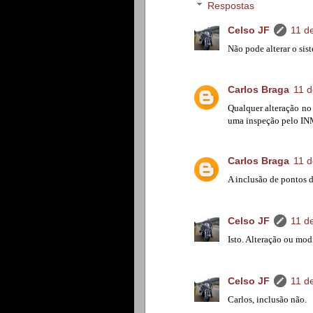
Respostas
Celso JF
11 d
Não pode alterar o sis
Carlos Braga
11 d
Qualquer alteração no 
uma inspeção pelo IN
Carlos Braga
11 d
A inclusão de pontos d
Celso JF
11 d
Isto. Alteração ou mod
Celso JF
11 d
Carlos, inclusão não.