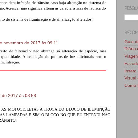
 considera infração de trânsito caso haja alteração no sistema de
PESQU
o. Acrescer não significa alterar as características de fábrica do
to do sistema de iluminação e de sinalização alterados;
RECO
Guia 
e novembro de 2017 às 09:11
Diário
eito de 'alteração' não abrange só alteração de espécie, mas
Viage
quantidade. A instalação de pontos de luz adicionais sem o
im, infração.
Fazedo
Inseto 
Visual 
Como f
 de 2017 às 03:58
 AS MOTOCICLETAS A TROCA DO BLOCO DE ILUMINÇÃO
 AS LAMPADAS E SIM O BLOCO NO QUE EU ENTENDI NÃO
RÃNSITO?