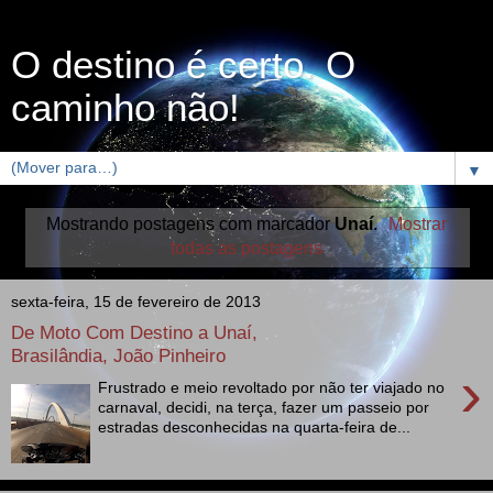
O destino é certo. O
caminho não!
▼
Mostrando postagens com marcador
Unaí
.
Mostrar
todas as postagens
sexta-feira, 15 de fevereiro de 2013
De Moto Com Destino a Unaí,
Brasilândia, João Pinheiro
›
Frustrado e meio revoltado por não ter viajado no
carnaval, decidi, na terça, fazer um passeio por
estradas desconhecidas na quarta-feira de...