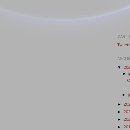
TWITT
Tweet
ARQUI
▼
20
▼
O
►
►
20
►
20
►
20
►
20