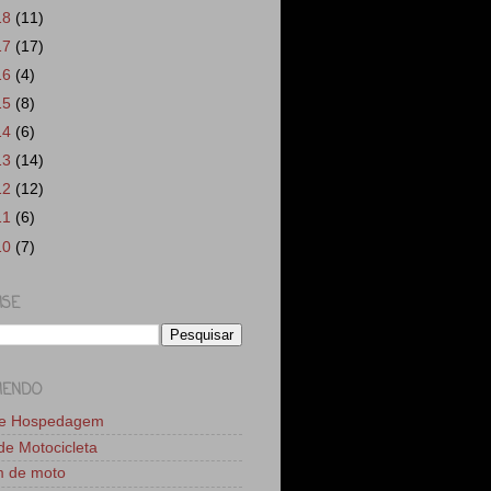
18
(11)
17
(17)
16
(4)
15
(8)
14
(6)
13
(14)
12
(12)
11
(6)
10
(7)
ISE
MENDO
de Hospedagem
 de Motocicleta
m de moto