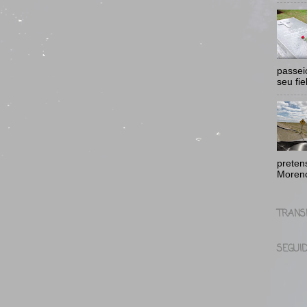
passei
seu fie
pretens
Moreno
TRANS
SEGUI