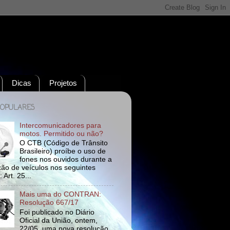
Dicas
Projetos
POPULARES
Intercomunicadores para
motos. Permitido ou não?
O CTB (Código de Trânsito
Brasileiro) proíbe o uso de
fones nos ouvidos durante a
ão de veículos nos seguintes
 Art. 25...
Mais uma do CONTRAN:
Resolução 667/17
Foi publicado no Diário
Oficial da União, ontem,
22/05, uma nova resolução