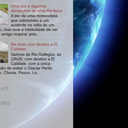
Uma dor e algumas
decepções de uma Harleyra
A dor de uma motociclista
que sobreviveu a um
acidente na volta de um
o, mas teve a infelicidade de ver
l amigo respirar pela ...
De moto com destino a El
Calafate.
Saímos de Rio Gallegos, às
10h20, com destino a El
Calafate, com a única
ão de visitar o Glaciar Perito
. Chovia. Pouco. Lo...
LATE
DORES