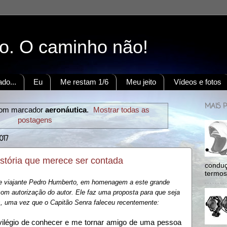
to. O caminho não!
do...
Eu
Me restam 1/6
Meu jeito
Vídeos e fotos
MAIS 
com marcador
aeronáutica
.
Mostrar todas as
postagens
017
ória que merece ser contada
conduç
termos:
a e viajante Pedro Humberto, em homenagem a este grande
com autorização do autor. Ele faz uma proposta para que seja
s, uma vez que o Capitão Senra faleceu recentemente:
ivilégio de conhecer e me tornar amigo de uma pessoa