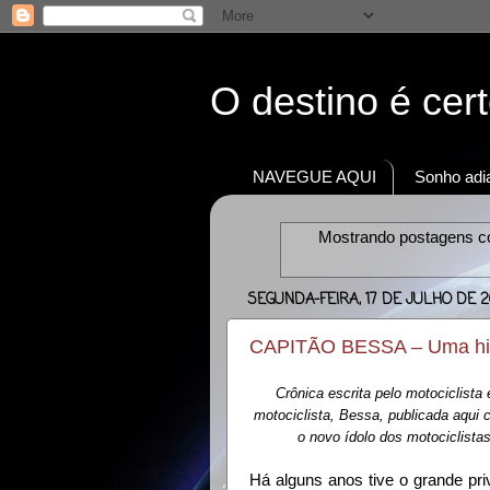
O destino é cer
NAVEGUE AQUI
Sonho adia
Mostrando postagens 
SEGUNDA-FEIRA, 17 DE JULHO DE 2
CAPITÃO BESSA – Uma hist
Crônica escrita pelo motociclist
motociclista, Bessa, publicada aqui 
o novo ídolo dos motociclista
Há alguns anos tive o grande pr