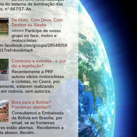
ata do sistema de iluminação dos
s, n° 667/17. An...
De Moto, Com Deus, Com
Destino ao Alaska
>>>>> Participe de nosso
grupo no face, motos e
motociclistas:
//m.facebook.com/groups/28548059
1?ref=bookmark ...
Comboios e eventos - o que
diz a legislação?
Recentemente a PRF
autuou vários motociclistas
e ciclistas, no Ceará, por,
amente, estarem realizando
 em rodovia, sem autoriza...
Bora para a Bolívia?
Fronteiras abertas!!!
Consultamos a Embaixada
da Bolívia em Brasília, por
email, se as fronteiras
tres estão abertas. Recebemos a
a abaixo, literalm...