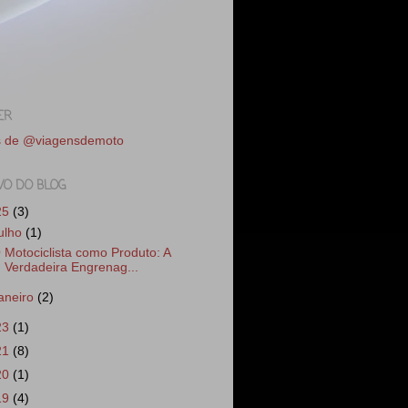
ER
s de @viagensdemoto
VO DO BLOG
25
(3)
julho
(1)
 Motociclista como Produto: A
Verdadeira Engrenag...
janeiro
(2)
23
(1)
21
(8)
20
(1)
19
(4)