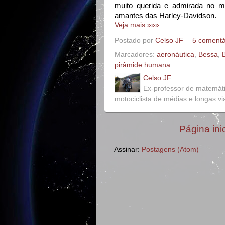
muito querida e admirada no mei
amantes das Harley-Davidson.
Veja mais »»»
Postado por
Celso JF
5 comentá
Marcadores:
aeronáutica
,
Bessa
,
B
pirâmide humana
Celso JF
Ex-professor de matemát
motociclista de médias e longas v
Página inic
Assinar:
Postagens (Atom)