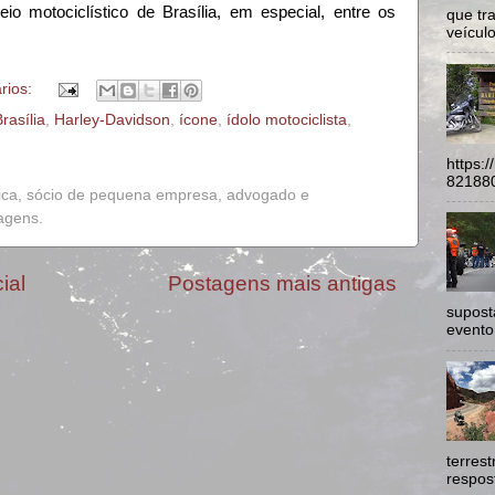
o motociclístico de Brasília, em especial, entre os
que tr
veículo
rios:
rasília
,
Harley-Davidson
,
ícone
,
ídolo motociclista
,
https:
821880
ica, sócio de pequena empresa, advogado e
iagens.
ial
Postagens mais antigas
supost
evento
terres
respost