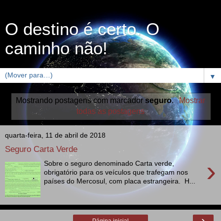
O destino é certo. O
caminho não!
▼
Mostrando postagens com marcador
seguro
.
Mostrar
todas as postagens
quarta-feira, 11 de abril de 2018
Seguro Carta Verde
›
Sobre o seguro denominado Carta verde,
obrigatório para os veículos que trafegam nos
países do Mercosul, com placa estrangeira. H...
›
Página inicial