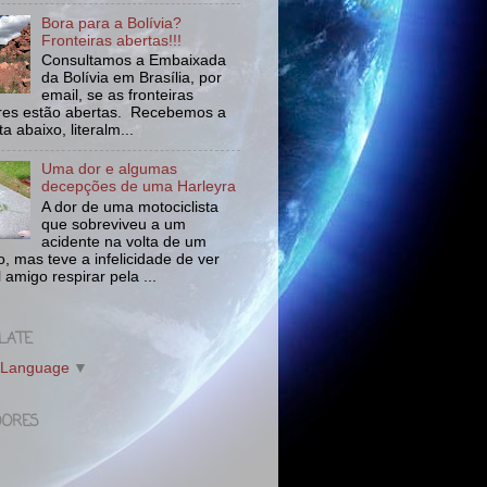
Bora para a Bolívia?
Fronteiras abertas!!!
Consultamos a Embaixada
da Bolívia em Brasília, por
email, se as fronteiras
tres estão abertas. Recebemos a
a abaixo, literalm...
Uma dor e algumas
decepções de uma Harleyra
A dor de uma motociclista
que sobreviveu a um
acidente na volta de um
o, mas teve a infelicidade de ver
l amigo respirar pela ...
LATE
 Language
▼
DORES