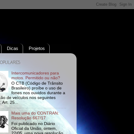
Dicas
Projetos
POPULARES
Intercomunicadores para
motos. Permitido ou não?
O CTB (Código de Trânsito
Brasileiro) proíbe o uso de
fones nos ouvidos durante a
ão de veículos nos seguintes
 Art. 25...
Mais uma do CONTRAN:
Resolução 667/17
Foi publicado no Diário
Oficial da União, ontem,
22/05, uma nova resolução