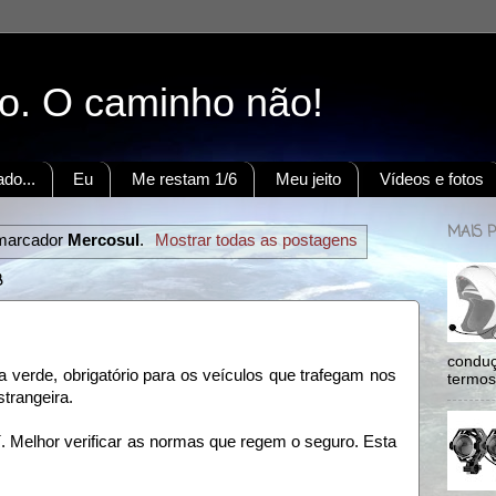
to. O caminho não!
do...
Eu
Me restam 1/6
Meu jeito
Vídeos e fotos
MAIS 
marcador
Mercosul
.
Mostrar todas as postagens
8
conduç
 verde, obrigatório para os veículos que trafegam nos
termos:
strangeira.
. Melhor verificar as normas que regem o seguro. Esta