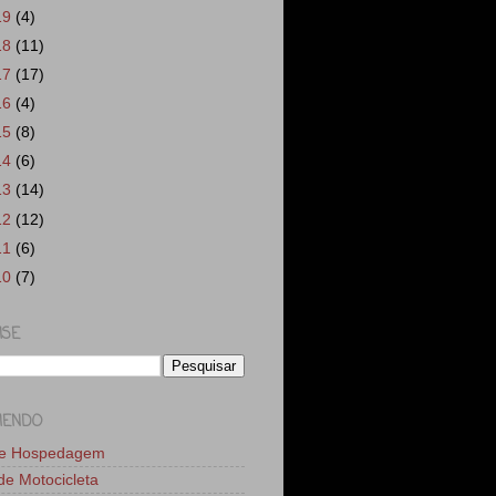
19
(4)
18
(11)
17
(17)
16
(4)
15
(8)
14
(6)
13
(14)
12
(12)
11
(6)
10
(7)
ISE
MENDO
de Hospedagem
 de Motocicleta