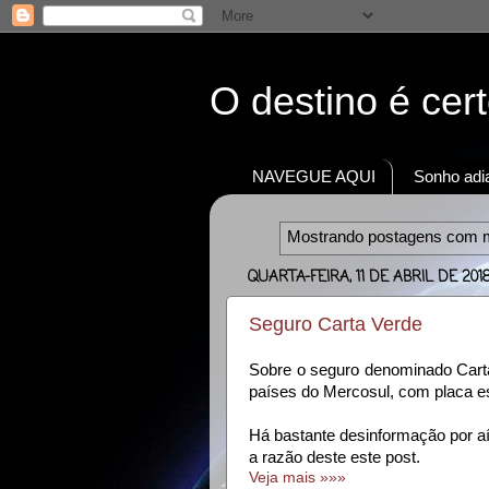
O destino é cer
NAVEGUE AQUI
Sonho adia
Mostrando postagens com 
QUARTA-FEIRA, 11 DE ABRIL DE 201
Seguro Carta Verde
Sobre o seguro denominado Carta
países do Mercosul, com placa e
Há bastante desinformação por aí
a razão deste este post.
Veja mais »»»