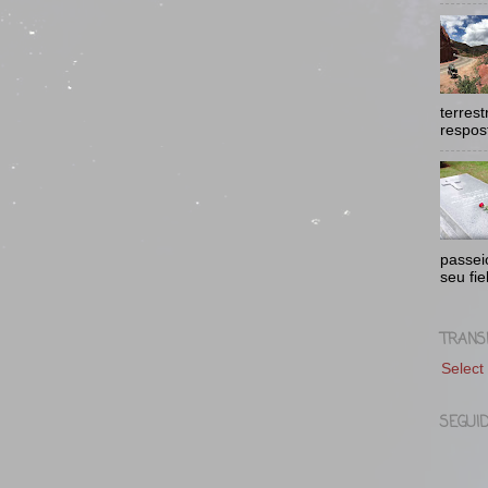
terres
respost
passei
seu fie
TRANS
Select
SEGUI