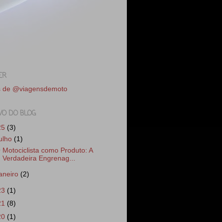
ER
s de @viagensdemoto
VO DO BLOG
25
(3)
julho
(1)
 Motociclista como Produto: A
Verdadeira Engrenag...
janeiro
(2)
23
(1)
21
(8)
20
(1)