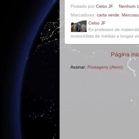
Postado por
Celso JF
Nenhum c
Marcadores:
carta verde
,
Mercosu
Celso JF
Ex-professor de matemát
motociclista de médias e longas v
Página inic
Assinar:
Postagens (Atom)