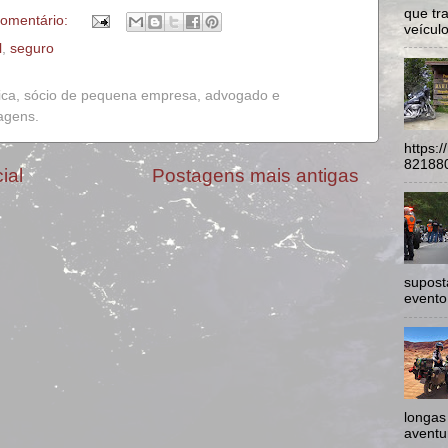
que tr
omentário:
veículo
l
,
seguro
ica, sócio de pequena empresa, advogado e
iagens.
https:
821880
ial
Postagens mais antigas
supost
evento
longas
aventur