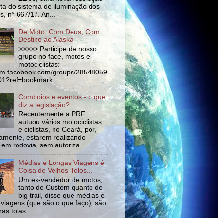
ata do sistema de iluminação dos
s, n° 667/17. An...
De Moto, Com Deus, Com
Destino ao Alaska
>>>>> Participe de nosso
grupo no face, motos e
motociclistas:
//m.facebook.com/groups/28548059
1?ref=bookmark ...
Comboios e eventos - o que
diz a legislação?
Recentemente a PRF
autuou vários motociclistas
e ciclistas, no Ceará, por,
amente, estarem realizando
 em rodovia, sem autoriza...
Médias e Longas Viagens é
Coisa de Velhos Tolos...
Um ex-vendedor de motos,
tanto de Custom quanto de
big trail, disse que médias e
 viagens (que são o que faço), são
as tolas. ...