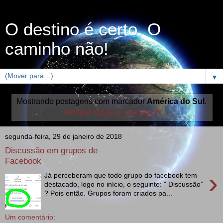
O destino é certo. O
caminho não!
▼
Mostrando postagens com marcador
América do Sul
.
Mostrar todas as postagens
segunda-feira, 29 de janeiro de 2018
Discussão em grupos de
Facebook
›
Já perceberam que todo grupo do facebook tem
destacado, logo no início, o seguinte: " Discussão”
? Pois então. Grupos foram criados pa...
Um comentário: