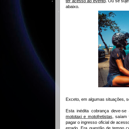
ter acesso ao evento
. Ou se suje
abaixo.
Exceto, em algumas situações, 
Esta inédita cobrança deve-se 
mototaxi e motofretistas
, saíam 
pagar o ingresso oficial de acess
errado. Era questão de tempo c