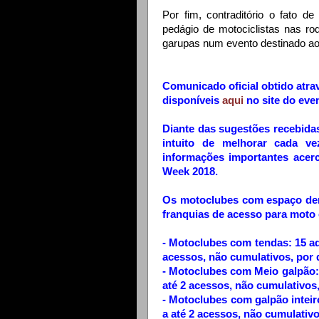
Por fim, contraditório o fato 
pedágio de motociclistas nas 
garupas num evento destinado aos 
Comunicado oficial obtido atra
disponíveis
aqui
no site do eve
Diante das sugestões recebida
intuito de melhorar cada v
informações importantes acer
Week 2018.
Os motoclubes com espaço dentr
franquias de acesso para moto
- Motoclubes com tendas: 15 ad
acessos, não cumulativos, por d
- Motoclubes com Meio galpão:
até 2 acessos, não cumulativos,
- Motoclubes com galpão inteir
a até 2 acessos, não cumulativo