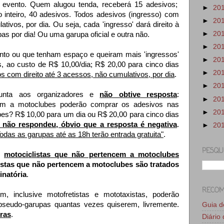
 evento.
Quem alugou tenda, receberá 15 adesivos;
►
20
o inteiro, 40 adesivos. Todos adesivos (ingresso) com
►
20
ativos, por dia. Ou seja, cada 'ingresso' dará direito à
►
20
s por dia! Ou uma garupa oficial e outra não.
►
20
to ou que tenham espaço e queiram mais 'ingressos'
►
20
s, ao custo de R$ 10,00/dia; R$ 20,00 para cinco dias
►
20
s com direito até 3 acessos, não cumulativos, por dia
.
►
20
gunta aos organizadores e
não obtive resposta
:
►
20
cem a motoclubes poderão comprar os adesivos nas
►
20
s? R$ 10,00 para um dia ou R$ 20,00 para cinco dias
 não respondeu, óbvio que a resposta é negativa
.
►
20
Todas as garupas até as 18h terão entrada gratuita"
.
PESQU
e
motociclistas que não pertencem a motoclubes
stas que não pertencem a motoclubes são tratados
inatória
.
RECO
em, inclusive motofretistas e mototaxistas, poderão
seudo-garupas quantas vezes quiserem, livremente.
Guia 
ras
.
Diário