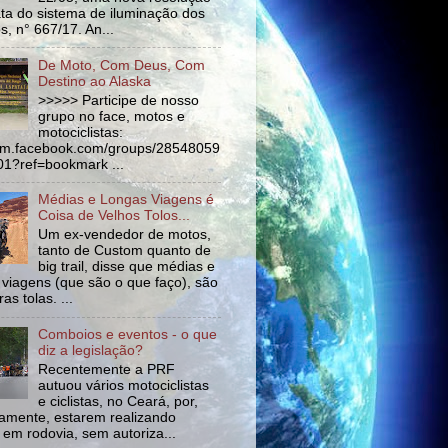
ata do sistema de iluminação dos
s, n° 667/17. An...
De Moto, Com Deus, Com
Destino ao Alaska
>>>>> Participe de nosso
grupo no face, motos e
motociclistas:
//m.facebook.com/groups/28548059
1?ref=bookmark ...
Médias e Longas Viagens é
Coisa de Velhos Tolos...
Um ex-vendedor de motos,
tanto de Custom quanto de
big trail, disse que médias e
 viagens (que são o que faço), são
as tolas. ...
Comboios e eventos - o que
diz a legislação?
Recentemente a PRF
autuou vários motociclistas
e ciclistas, no Ceará, por,
amente, estarem realizando
 em rodovia, sem autoriza...