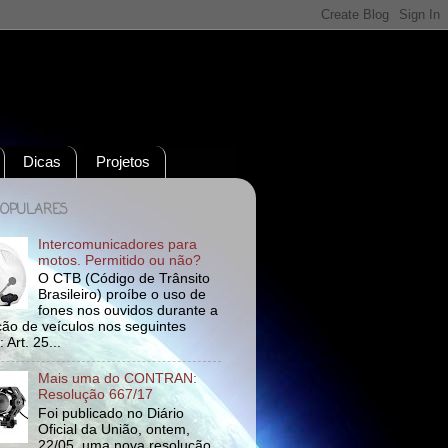
Dicas
Projetos
POPULARES
Intercomunicadores para
motos. Permitido ou não?
O CTB (Código de Trânsito
Brasileiro) proíbe o uso de
fones nos ouvidos durante a
ão de veículos nos seguintes
 Art. 25...
Mais uma do CONTRAN:
Resolução 667/17
Foi publicado no Diário
Oficial da União, ontem,
22/05, uma nova resolução