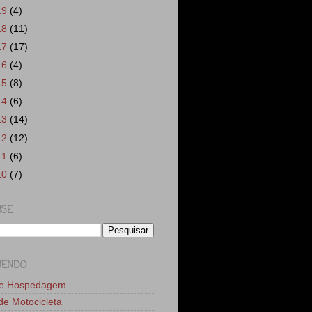
19
(4)
18
(11)
17
(17)
16
(4)
15
(8)
14
(6)
13
(14)
12
(12)
11
(6)
10
(7)
ISE
MENDO
de Hospedagem
 de Motocicleta