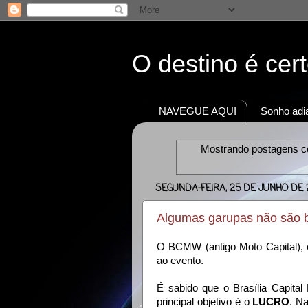
O destino é cer
NAVEGUE AQUI
Sonho adia
Mostrando postagens 
SEGUNDA-FEIRA, 25 DE JUNHO DE 
Algumas garupas não são
O BCMW (antigo Moto Capital), 
ao evento.
É sabido que o Brasília Capita
principal objetivo é o
LUCRO
. N