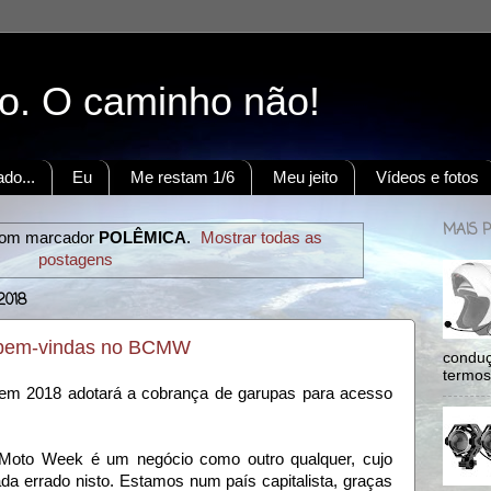
to. O caminho não!
do...
Eu
Me restam 1/6
Meu jeito
Vídeos e fotos
MAIS 
com marcador
POLÊMICA
.
Mostrar todas as
postagens
2018
 bem-vindas no BCMW
conduç
termos:
em 2018 adotará a cobrança de garupas para acesso
l Moto Week é um negócio como outro qualquer, cujo
ada errado nisto. Estamos num país capitalista, graças