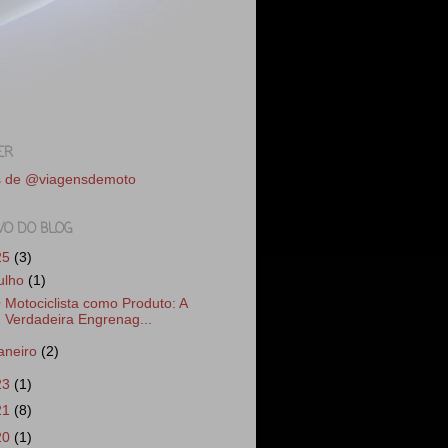
ER
s de @viagensdemoto
VO DO BLOG
25
(3)
julho
(1)
 Motociclista como Produto: A
Verdadeira Engrenag...
janeiro
(2)
23
(1)
21
(8)
20
(1)