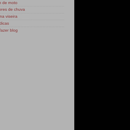
m de moto
res de chuva
na viseira
dicas
azer blog