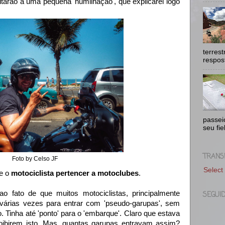
itarão a uma pequena 'humilhação', que explicarei logo
terres
respost
passei
seu fie
TRANS
Foto by Celso JF
Select
se o
motociclista pertencer a motoclubes
.
ao fato de que muitos motociclistas, principalmente
SEGUI
várias vezes para entrar com 'pseudo-garupas', sem
o. Tinha até 'ponto' para o 'embarque'. Claro que estava
oibirem isto. Mas, quantas garupas entravam assim?