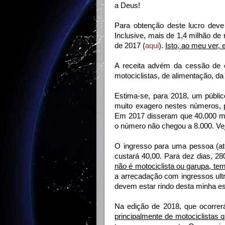
a Deus!
Para obtenção deste lucro deve 
Inclusive, mais de 1,4 milhão de
de 2017 (
aqui
).
Isto, ao meu ver, 
A receita advém da cessão de e
motociclistas, de alimentação, da
Estima-se, para 2018, um públi
muito exagero nestes números, 
Em 2017 disseram que 40.000 mo
o número não chegou a 8.000. Ve
O ingresso para uma pessoa (até
custará 40,00. Para dez dias, 28
não é motociclista ou garupa, t
a arrecadação com ingressos ult
devem estar rindo desta minha est
Na edição de 2018, que ocorrerá
principalmente de motociclistas