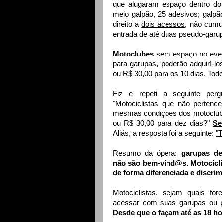
que alugaram espaço dentro do
meio galpão, 25 adesivos; galpã
direito a
dois acessos
, não cumul
entrada de até duas pseudo-garupa
Motoclubes
sem espaço no even
para garupas, poderão adquirí-lo
ou R$ 30,00 para os 10 dias. T
odo
Fiz e repeti a seguinte per
"Motociclistas que não perten
mesmas condições dos motoclube
ou R$ 30,00 para dez dias?"
Se
Aliás, a resposta foi a seguinte:
"
Resumo da ópera:
garupas d
não são bem-vind@s. Motocicli
de forma diferenciada e discrim
Motociclistas, sejam quais for
acessar com suas garupas ou p
Desde que o façam até as 18 ho