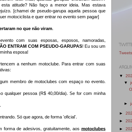
 esta atitude? Não faço a menor ideia. Mas estava
rejuízo. [chamei de pseudo-garupa aquela pessoa que
er motociclista e quer entrar no evento sem pagar]
certaram no que não viram
.
evento com suas esposas, esposos, namoradas,
TWITT
NÃO ENTRAM COM PSEUDO-GARUPAS
! Eu sou um
m minha esposa!
Tweet
rtencem a nenhum motoclube. Para entrar com suas
ARQUI
ativas:
▼
20
algum membro de motoclubes com espaço no evento.
▼
O
mo qualquer pessoa (R$ 40,00/dia). Se for com minha
►
h.
►
20
rando. Só que agora, de forma 'oficial'.
►
20
 em forma de adesivos, gratuitamente, aos
motoclubes
►
20