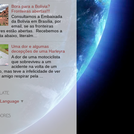
Bora para a Bolívia?
Fronteiras abertas!!!
Consultamos a Embaixada
da Bolívia em Brasília, por
email, se as fronteiras
tres estão abertas. Recebemos a
a abaixo, literalm...
Uma dor e algumas
decepções de uma Harleyra
A dor de uma motociclista
que sobreviveu a um
acidente na volta de um
o, mas teve a infelicidade de ver
l amigo respirar pela ...
LATE
 Language
▼
DORES