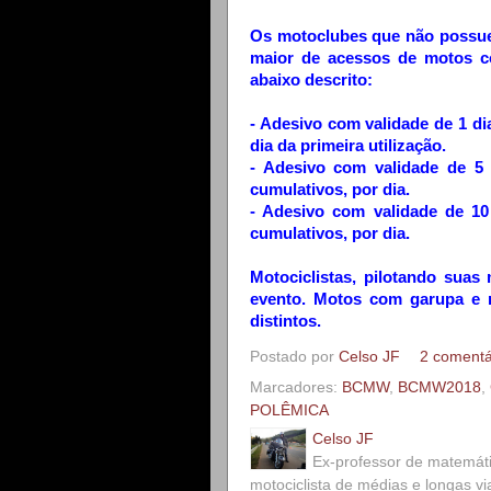
Os motoclubes que não possu
maior de acessos de motos c
abaixo descrito:
- Adesivo com validade de 1 di
dia da primeira utilização.
- Adesivo com validade de 5 
cumulativos, por dia.
- Adesivo com validade de 10
cumulativos, por dia.
Motociclistas, pilotando suas
evento. Motos com garupa e 
distintos.
Postado por
Celso JF
2 comentá
Marcadores:
BCMW
,
BCMW2018
,
POLÊMICA
Celso JF
Ex-professor de matemát
motociclista de médias e longas v