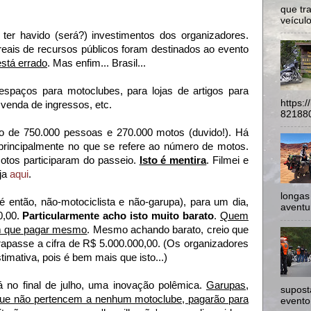
que tr
veículo
ter havido (será?) investimentos dos organizadores.
 reais de recursos públicos foram destinados ao evento
está errado
. Mas enfim... Brasil...
spaços para motoclubes, para lojas de artigos para
https:
 venda de ingressos, etc.
821880
co de 750.000 pessoas e 270.000 motos (duvido!). Há
principalmente no que se refere ao número de motos.
tos participaram do passeio.
Isto é mentira
. Filmei e
ja
aqui
.
longas
 então, não-motociclista e não-garupa), para um dia,
aventur
0,00.
Particularmente acho isto muito barato
.
Quem
em que pagar mesmo
. Mesmo achando barato, creio que
rapasse a cifra de R$ 5.000.000,00. (Os organizadores
imativa, pois é bem mais que isto...)
 no final de julho, uma inovação polêmica.
Garupas,
supost
 que não pertencem a nenhum motoclube, pagarão para
evento