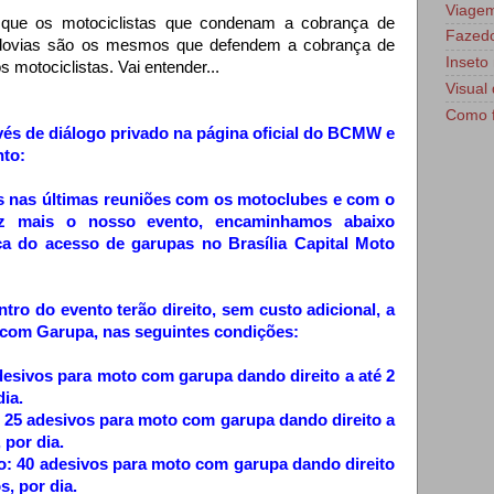
Viage
de que os motociclistas que condenam a cobrança de
Fazedo
rodovias são os mesmos que defendem a cobrança de
Inseto 
motociclistas. Vai entender...
Visual 
Como f
vés de diálogo privado na página oficial do BCMW e
nto:
s nas últimas reuniões com os motoclubes e com o
ez mais o nosso evento, encaminhamos abaixo
ca do acesso de garupas no Brasília Capital Moto
o do evento terão direito, sem custo adicional, a
 com Garupa, nas seguintes condições:
esivos para moto com garupa dando direito a até 2
ia.
 25 adesivos para moto com garupa dando direito a
 por dia.
o: 40 adesivos para moto com garupa dando direito
s, por dia.