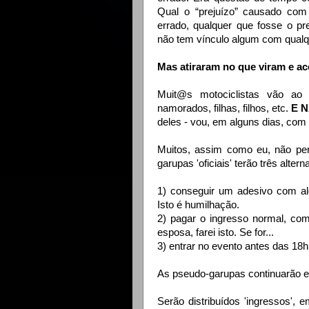
Qual o “prejuízo” causado com
errado, qualquer que fosse o p
não tem vínculo algum com qualqu
Mas atiraram no que viram e a
Muit@s motociclistas
vão ao 
namorados, filhas, filhos, etc.
E 
deles - vou, em alguns dias, co
Muitos, assim como eu, não pe
garupas 'oficiais' terão três altern
1) conseguir um adesivo com 
Isto é humilhação.
2) pagar o ingresso normal, co
esposa, farei isto. Se for...
3) entrar no evento antes das 18
As pseudo-garupas continuarão ent
Serão distribuídos 'ingressos',