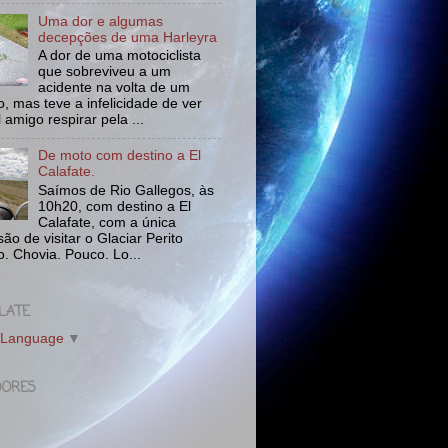
Uma dor e algumas
decepções de uma Harleyra
A dor de uma motociclista
que sobreviveu a um
acidente na volta de um
o, mas teve a infelicidade de ver
l amigo respirar pela ...
De moto com destino a El
Calafate.
Saímos de Rio Gallegos, às
10h20, com destino a El
Calafate, com a única
ão de visitar o Glaciar Perito
. Chovia. Pouco. Lo...
LATE
 Language
▼
DORES