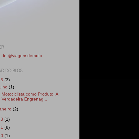
ER
s de @viagensdemoto
VO DO BLOG
25
(3)
julho
(1)
 Motociclista como Produto: A
Verdadeira Engrenag...
janeiro
(2)
23
(1)
21
(8)
20
(1)