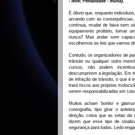
- leve; Penalidade - multa).
É óbvio que, enquanto indivíduo
arcando com as consequências, c
contínua, mudar de faixa sem sin
equipamento proibido, tomar um
nunca? Mas andar sem capacet
escolhemos as leis que vamos de
Contudo, os organizadores de pas
trânsito ou qualquer outro mem
cursos, não podem incentivar
descumprirem a legislação. Em t
de infração de trânsito, o que é 
trará riscos aos próprios motocic
serem responsabilizadas em caso
Muitos acham 'bonito' e glamur
coreografia, tipo girar o ante
direção, coisa que as setas da 
dizem que esse tipo de sinali
segurança para todos. Ledo eng