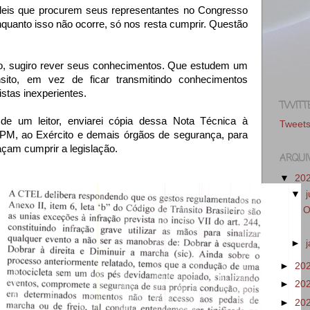
eis que procurem seus representantes no Congresso
nquanto isso não ocorre, só nos resta cumprir. Questão
, sugiro rever seus conhecimentos. Que estudem um
ito, em vez de ficar transmitindo conhecimentos
istas inexperientes.
TWITT
de um leitor, enviarei cópia dessa Nota Técnica à
Tweet
M, ao Exército e demais órgãos de segurança, para
am cumprir a legislação.
ARQUI
▼
20
▼
O
►
►
20
►
20
►
20