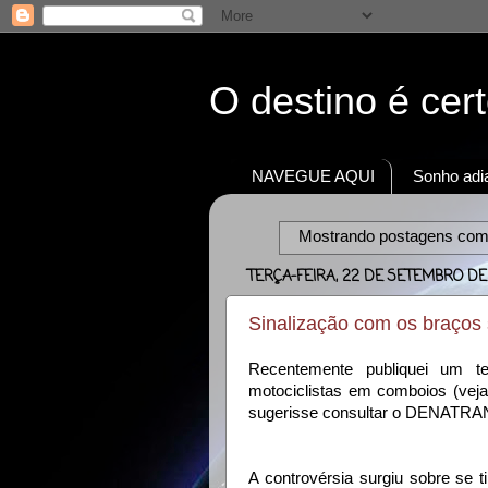
O destino é cer
NAVEGUE AQUI
Sonho adia
Mostrando postagens co
TERÇA-FEIRA, 22 DE SETEMBRO DE
Sinalização com os braç
Recentemente publiquei um te
motociclistas em comboios (vej
sugerisse consultar o DENATRAN s
A controvérsia surgiu sobre se 