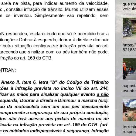
areia na pista, para indicar aumento da velocidade,
que tr
veículo
tc., constitui infração de trânsito. Muitos utilizam esses
m os inventou. Simplesmente vão repetindo, sem
AN respondeu, esclarecendo que só é permitido tirar a
uações: Dobrar à esquerda, dobrar à direita e diminuir
https:
outra situação configura-se infração prevista no art.
821880
clarecendo que sinalizar com os pés também não pode,
fração do art. 169 do CTB.
CONTRAN:
nexo II, item 6, letra "b" do Código de Trânsito
supost
ões à infração prevista no inciso VII do art. 244,
evento
lizar as mãos para sinalizar qualquer evento
a não
esquerda, Dobrar à direita e Diminuir a marcha (sic).
o da motocicleta sem um dos pés devidamente
 compromete a segurança de sua própria condução,
os não terá acesso aos pedais de marcha ou de
ficada na infração prevista no art. 169 do CTB. (art.
terres
m os cuidados indispensáveis à segurança. Infração
respost