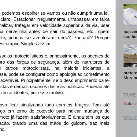
s, podemos escolher se vamos ou não cumprir uma lei,
laro. Estacionar irregularmente, ultrapassar em faixa
alizar, trafegar em velocidade superior a da via, usar
a cervejinha antes de sair do passeio, etc., quem
passei
seu fie
e, poucos se aventuram, certo? Por quê? Porque
scumprir. Simples assim.
seios motociclísticos e, principalmente, os agentes de
bro das forças de segurança, além de instrutores de
 outros motociclistas, na maioria iniciantes, a
pretens
ese, pode se configurar como apologia ao cometimento
Moreno
inaceitável. Principalmente, se o descumprimento da lei
listas e demais usuários das vias públicas. Poderão até
 de acidentes, por esse motivo.
TRANS
Select
oso ficar sinalizando tudo com os braços. Tem até
braço em torno do cotovelo para indicar mudança de
moto já fazem satisfatoriamente. E ainda tem os que
SEGUI
zação, tirando uma das mãos do guidom, traz mais
ano.