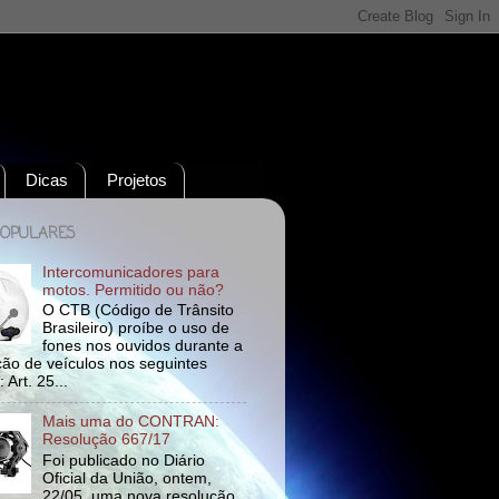
Dicas
Projetos
POPULARES
Intercomunicadores para
motos. Permitido ou não?
O CTB (Código de Trânsito
Brasileiro) proíbe o uso de
fones nos ouvidos durante a
ão de veículos nos seguintes
 Art. 25...
Mais uma do CONTRAN:
Resolução 667/17
Foi publicado no Diário
Oficial da União, ontem,
22/05, uma nova resolução