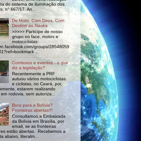
ata do sistema de iluminação dos
s, n° 667/17. An...
De Moto, Com Deus, Com
Destino ao Alaska
>>>>> Participe de nosso
grupo no face, motos e
motociclistas:
//m.facebook.com/groups/28548059
1?ref=bookmark ...
Comboios e eventos - o que
diz a legislação?
Recentemente a PRF
autuou vários motociclistas
e ciclistas, no Ceará, por,
amente, estarem realizando
 em rodovia, sem autoriza...
Bora para a Bolívia?
Fronteiras abertas!!!
Consultamos a Embaixada
da Bolívia em Brasília, por
email, se as fronteiras
tres estão abertas. Recebemos a
a abaixo, literalm...