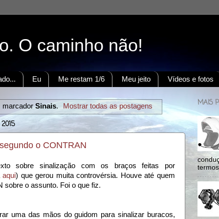
to. O caminho não!
do...
Eu
Me restam 1/6
Meu jeito
Vídeos e fotos
MAIS 
m marcador
Sinais
.
Mostrar todas as postagens
 2015
os segundo o CONTRAN
conduç
xto sobre sinalização com os braços feitas por
termos:
a
aqui
) que gerou muita controvérsia. Houve até quem
obre o assunto. Foi o que fiz.
tirar uma das mãos do guidom para sinalizar buracos,