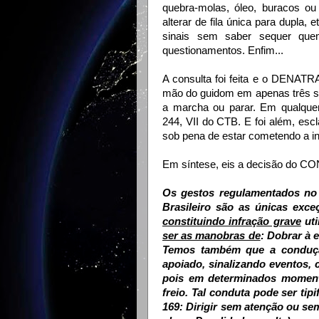
quebra-molas, óleo, buracos ou 
alterar de fila única para dupla, e
sinais sem saber sequer que
questionamentos. Enfim...
A consulta foi feita e o DENATR
mão do guidom em apenas três sit
a marcha ou parar. Em qualquer 
244, VII do CTB. E foi além, es
sob pena de estar cometendo a in
Em síntese, eis a decisão do 
Os gestos regulamentados no A
Brasileiro são as únicas exceç
constituindo infração grave
uti
ser as manobras de
: Dobrar à 
Temos também que a conduçã
apoiado, sinalizando eventos,
pois em determinados moment
freio. Tal conduta pode ser tipi
169: Dirigir sem atenção ou se