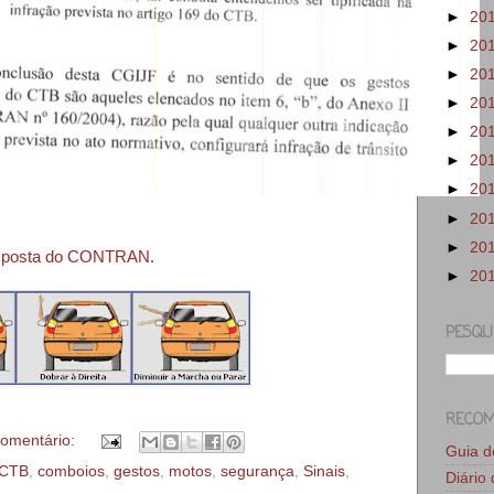
►
20
►
20
►
20
►
20
►
20
►
20
►
20
►
20
►
20
 resposta do CONTRAN.
►
20
PESQU
RECO
omentário:
Guia 
 CTB
,
comboios
,
gestos
,
motos
,
segurança
,
Sinais
,
Diário