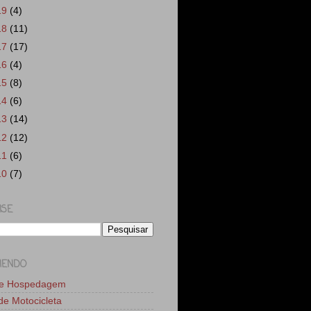
19
(4)
18
(11)
17
(17)
16
(4)
15
(8)
14
(6)
13
(14)
12
(12)
11
(6)
10
(7)
ISE
MENDO
de Hospedagem
 de Motocicleta