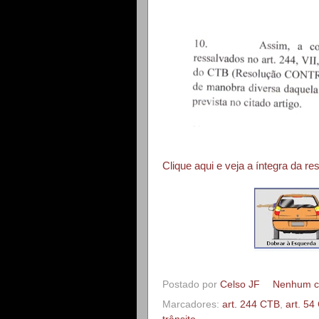
Clique aqui e veja a íntegra da
Postado por
Celso JF
Nenhum c
Marcadores:
art. 244 CTB
,
art. 54