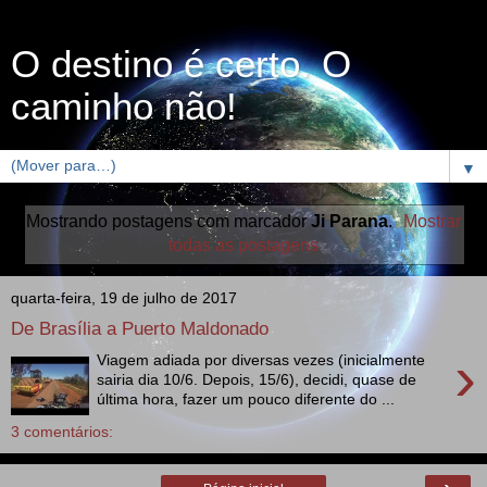
O destino é certo. O
caminho não!
▼
Mostrando postagens com marcador
Ji Parana
.
Mostrar
todas as postagens
quarta-feira, 19 de julho de 2017
De Brasília a Puerto Maldonado
›
Viagem adiada por diversas vezes (inicialmente
sairia dia 10/6. Depois, 15/6), decidi, quase de
última hora, fazer um pouco diferente do ...
3 comentários: