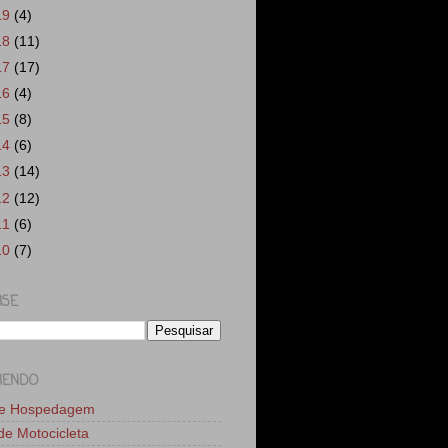
19
(4)
18
(11)
17
(17)
16
(4)
15
(8)
14
(6)
13
(14)
12
(12)
11
(6)
10
(7)
ISE
MENDO
de Hospedagem
 de Motocicleta