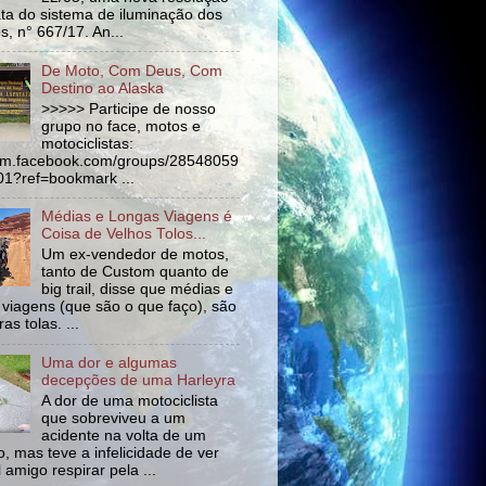
ata do sistema de iluminação dos
s, n° 667/17. An...
De Moto, Com Deus, Com
Destino ao Alaska
>>>>> Participe de nosso
grupo no face, motos e
motociclistas:
//m.facebook.com/groups/28548059
1?ref=bookmark ...
Médias e Longas Viagens é
Coisa de Velhos Tolos...
Um ex-vendedor de motos,
tanto de Custom quanto de
big trail, disse que médias e
 viagens (que são o que faço), são
as tolas. ...
Uma dor e algumas
decepções de uma Harleyra
A dor de uma motociclista
que sobreviveu a um
acidente na volta de um
o, mas teve a infelicidade de ver
l amigo respirar pela ...