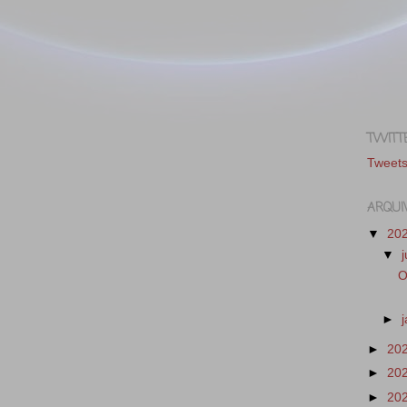
TWITT
Tweet
ARQUI
▼
20
▼
O
►
►
20
►
20
►
20