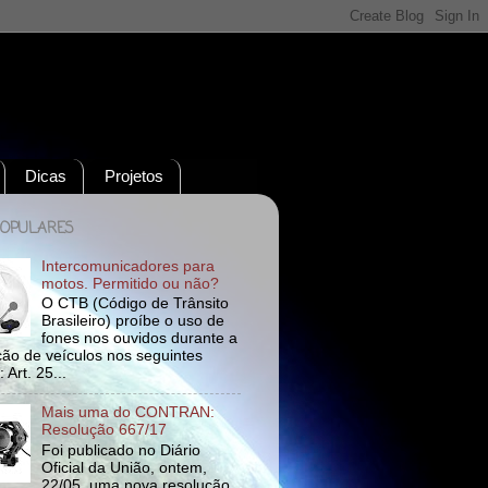
Dicas
Projetos
POPULARES
Intercomunicadores para
motos. Permitido ou não?
O CTB (Código de Trânsito
Brasileiro) proíbe o uso de
fones nos ouvidos durante a
ão de veículos nos seguintes
 Art. 25...
Mais uma do CONTRAN:
Resolução 667/17
Foi publicado no Diário
Oficial da União, ontem,
22/05, uma nova resolução