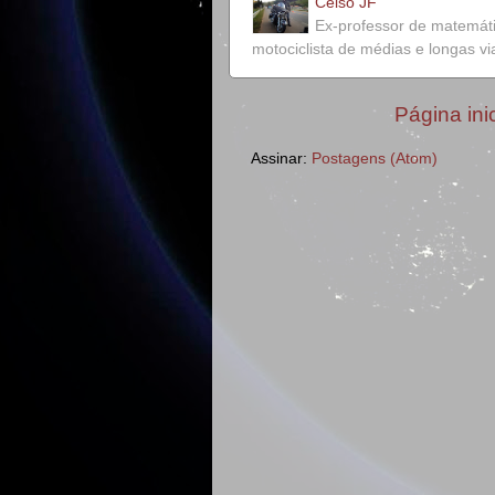
Celso JF
Ex-professor de matemát
motociclista de médias e longas v
Página inic
Assinar:
Postagens (Atom)