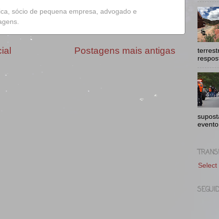
ica, sócio de pequena empresa, advogado e
iagens.
ial
Postagens mais antigas
terres
respost
supost
evento
TRANS
Select
SEGUI