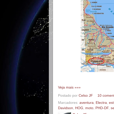
Veja mais »»»
Postado por
Celso JF
10 coment
Marcadores:
aventura
,
Electra
,
es
Davidson
,
HOG
,
moto
,
PHD-DF
,
s