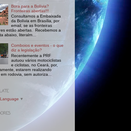
Bora para a Bolívia?
Fronteiras abertas!!!
Consultamos a Embaixada
da Bolívia em Brasília, por
email, se as fronteiras
tres estão abertas. Recebemos a
a abaixo, literalm...
Comboios e eventos - o que
diz a legislação?
Recentemente a PRF
autuou vários motociclistas
e ciclistas, no Ceará, por,
amente, estarem realizando
 em rodovia, sem autoriza...
LATE
 Language
▼
DORES