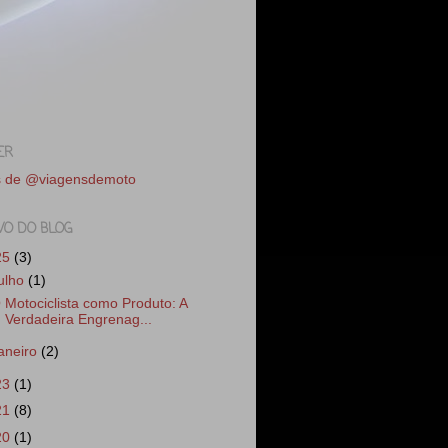
ER
s de @viagensdemoto
VO DO BLOG
25
(3)
julho
(1)
 Motociclista como Produto: A
Verdadeira Engrenag...
janeiro
(2)
23
(1)
21
(8)
20
(1)