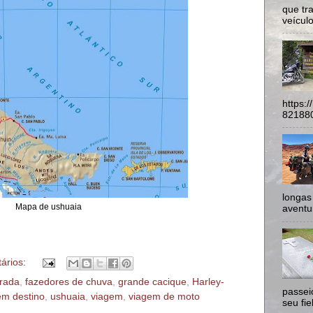
que tr
veículo
https:
821880
longas
Mapa de ushuaia
aventur
ários:
trada
,
fazedores de chuva
,
grande cacique
,
Harley-
passei
em destino
,
ushuaia
,
viagem
,
viagem de moto
seu fie