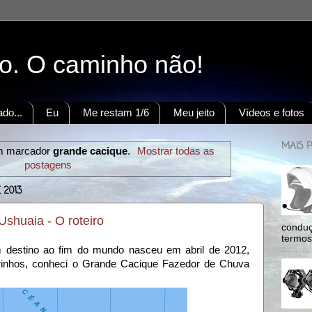
to. O caminho não!
do...
Eu
Me restam 1/6
Meu jeito
Vídeos e fotos
MAIS 
m marcador
grande cacique
.
Mostrar todas as
postagens
 2013
shuaia - O roteiro
conduç
termos:
 destino ao fim do mundo nasceu em abril de 2012,
inhos, conheci o Grande Cacique Fazedor de Chuva